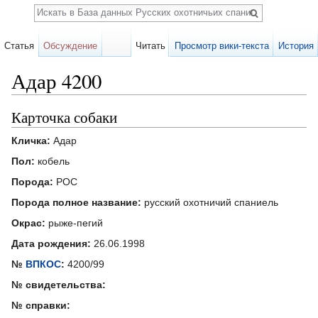
Поиск
Статья
Обсуждение
Читать
Просмотр вики-текста
История
Адар 4200
Перейти к:
навигация
,
поиск
Карточка собаки
Кличка:
Адар
Пол:
кобель
Порода:
РОС
Порода полное название:
русский охотничий спаниель
Окрас:
рыже-пегий
Дата рождения:
26.06.1998
№
ВПКОС
:
4200/99
№ свидетельства:
№ справки: