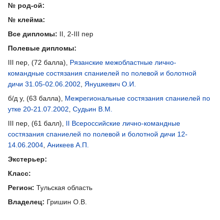
№ род-ой:
№ клейма:
Все дипломы:
II, 2-III пер
Полевые дипломы:
III пер, (72 балла),
Рязанские межобластные лично-
командные состязания спаниелей по полевой и болотной
дичи 31.05-02.06.2002
,
Янушкевич О.И.
б/д у, (63 балла),
Межрегиональные состязания спаниелей по
утке 20-21.07.2002
,
Судьин В.М.
III пер, (61 балл),
II Всероссийские лично-командные
состязания спаниелей по полевой и болотной дичи 12-
14.06.2004
,
Аникеев А.П.
Экстерьер:
Класс:
Регион:
Тульская область
Владелец:
Гришин О.В.