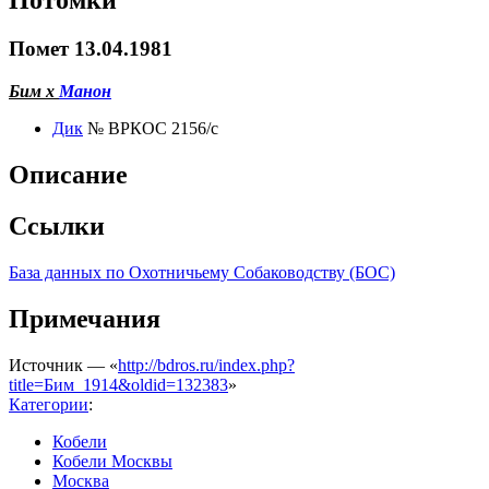
Потомки
Помет 13.04.1981
Бим х
Манон
Дик
№ ВРКОС 2156/с
Описание
Ссылки
База данных по Охотничьему Собаководству (БОС)
Примечания
Источник — «
http://bdros.ru/index.php?
title=Бим_1914&oldid=132383
»
Категории
:
Кобели
Кобели Москвы
Москва