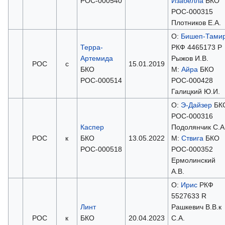
РОС-000540
Изабелла
БКО
РОС-000315
Плотников Е.А.
О:
Бишеп-Тами
Терра-
РКФ 4465173 Р
Артемида
Рыжов И.В.
РОС
с
15.01.2019
БКО
М:
Айра
БКО
РОС-000514
РОС-000428
Галицкий Ю.И.
О:
Э-Дайзер
БК
РОС-000316
Каспер
Подолянчик С.А
РОС
к
БКО
13.05.2022
М:
Ствига
БКО
РОС-000518
РОС-000352
Ермолинский
А.В.
О:
Ирис
РКФ
5527633 R
Линт
Рашкевич В.В.к
РОС
к
БКО
20.04.2023
С.А.