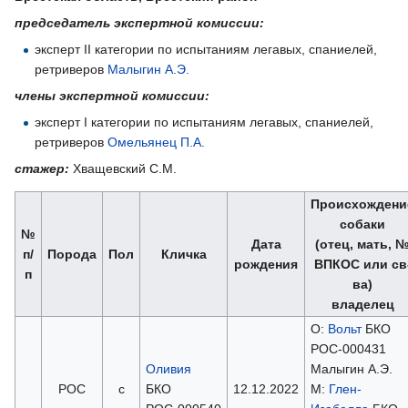
председатель экспертной комиссии:
эксперт II категории по испытаниям легавых, спаниелей,
ретриверов
Малыгин А.Э.
члены экспертной комиссии:
эксперт I категории по испытаниям легавых, спаниелей,
ретриверов
Омельянец П.А.
стажер:
Хващевский С.М.
Происхождени
собаки
№
Дата
(отец, мать, 
п/
Порода
Пол
Кличка
рождения
ВПКОС или св
п
ва)
владелец
О:
Вольт
БКО
РОС-000431
Оливия
Малыгин А.Э.
РОС
с
БКО
12.12.2022
М:
Глен-