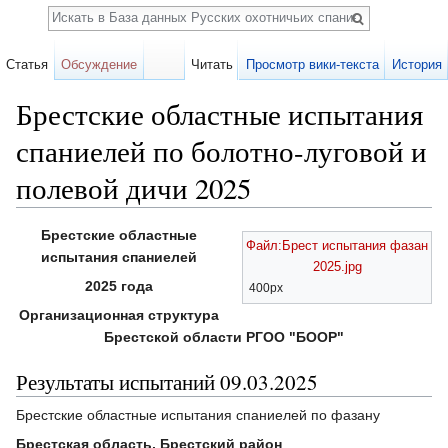
Поиск
Статья
Обсуждение
Читать
Просмотр вики-текста
История
Брестские областные испытания
спаниелей по болотно-луговой и
полевой дичи 2025
Перейти к:
навигация
,
поиск
Брестские областные
Файл:Брест испытания фазан
испытания спаниелей
2025.jpg
2025 года
400px
Организационная структура
Брестской области РГОО "БООР"
Результаты испытаний 09.03.2025
Брестские областные испытания спаниелей по фазану
Брестская область, Брестский район