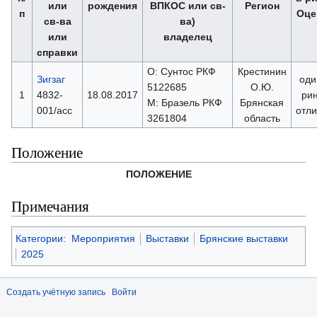
или
рождения
ВПКОС или св-
Регион
п
Оце
св-ва
ва)
или
владелец
справки
О: Сунтос РКФ
Крестинин
Зигзаг
оди
5122685
О.Ю.
1
4832-
18.08.2017
ри
М: Бразель РКФ
Брянская
001/асс
отл
3261804
область
Положение
ПОЛОЖЕНИЕ
Примечания
Категории
:
Мероприятия
Выставки
Брянские выставки
2025
Создать учётную запись
Войти