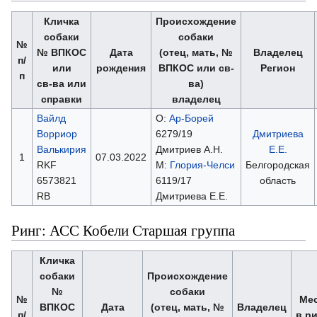
Кличка
Происхождение
собаки
собаки
№
№ ВПКОС
Дата
(отец, мать, №
Владелец
п/
или
рождения
ВПКОС или св-
Регион
п
св-ва или
ва)
справки
владелец
Вайлд
О:
Ар-Борей
Ворриор
6279/19
Дмитриева
Валькирия
Дмитриев А.Н.
Е.Е.
1
07.03.2022
RKF
М:
Глория-Челси
Белгородская
6573821
6119/17
область
RB
Дмитриева Е.Е.
Ринг: АСС Кобели Старшая группа
Кличка
собаки
Происхождение
№
собаки
№
Ме
ВПКОС
Дата
(отец, мать, №
Владелец
п/
в р