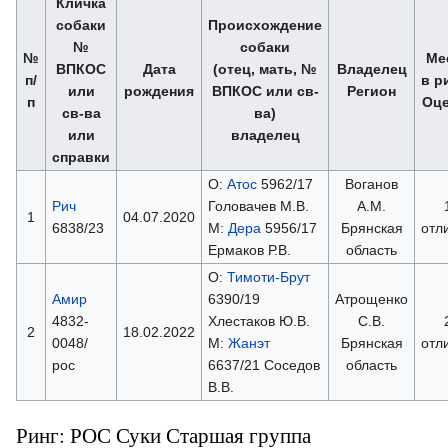
Кличка
собаки
Происхождение
№
собаки
№
Ме
ВПКОС
Дата
(отец, мать, №
Владелец
п/
в р
или
рождения
ВПКОС или св-
Регион
п
Оце
св-ва
ва)
или
владелец
справки
О:
Атос
5962/17
Воганов
Рич
Головачев М.В.
А.М.
1
04.07.2020
6838/23
М:
Дера
5956/17
Брянская
отл
Ермаков Р.В.
область
О:
Тимоти-Брут
Амир
6390/19
Атрощенко
4832-
Хлестаков Ю.В.
С.В.
2
18.02.2022
0048/
М:
Жанэт
Брянская
отл
рос
6637/21 Соседов
область
В.В.
Ринг: РОС Суки Старшая группа