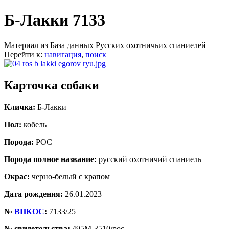
Б-Лакки 7133
Материал из База данных Русских охотничьих спаниелей
Перейти к:
навигация
,
поиск
Карточка собаки
Кличка:
Б-Лакки
Пол:
кобель
Порода:
РОС
Порода полное название:
русский охотничий спаниель
Окрас:
черно-белый с крапом
Дата рождения:
26.01.2023
№
ВПКОС
:
7133/25
№ свидетельства:
495М-3510/рос