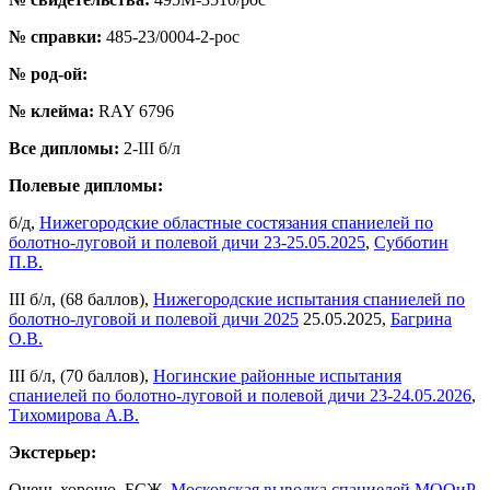
№ справки:
485-23/0004-2-рос
№ род-ой:
№ клейма:
RAY 6796
Все дипломы:
2-III б/л
Полевые дипломы:
б/д,
Нижегородские областные состязания спаниелей по
болотно-луговой и полевой дичи 23-25.05.2025
,
Субботин
П.В.
III б/л, (68 баллов),
Нижегородские испытания спаниелей по
болотно-луговой и полевой дичи 2025
25.05.2025,
Багрина
О.В.
III б/л, (70 баллов),
Ногинские районные испытания
спаниелей по болотно-луговой и полевой дичи 23-24.05.2026
,
Тихомирова А.В.
Экстерьер:
Очень хорошо, БСЖ,
Московская выводка спаниелей МООиР