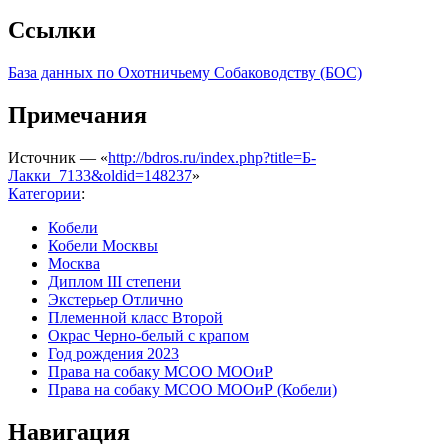
Ссылки
База данных по Охотничьему Собаководству (БОС)
Примечания
Источник — «
http://bdros.ru/index.php?title=Б-
Лакки_7133&oldid=148237
»
Категории
:
Кобели
Кобели Москвы
Москва
Диплом III степени
Экстерьер Отлично
Племенной класс Второй
Окрас Черно-белый с крапом
Год рождения 2023
Права на собаку МСОО МООиР
Права на собаку МСОО МООиР (Кобели)
Навигация