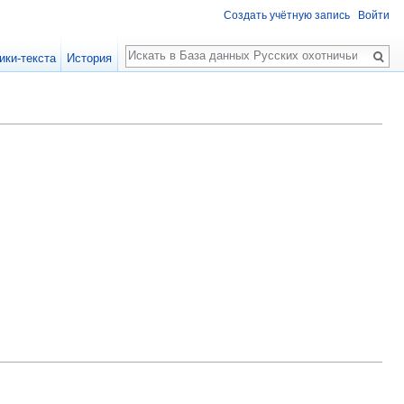
Создать учётную запись
Войти
Поиск
ики-текста
История