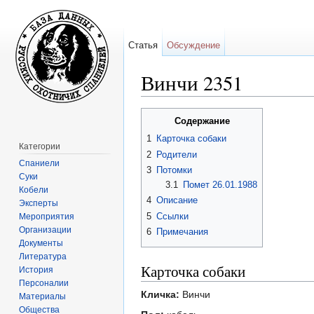
Статья
Обсуждение
Винчи 2351
Перейти к:
навигация
,
поиск
Содержание
1
Карточка собаки
Категории
2
Родители
Спаниели
3
Потомки
Суки
3.1
Помет 26.01.1988
Кобели
4
Описание
Эксперты
5
Ссылки
Мероприятия
Организации
6
Примечания
Документы
Литература
Карточка собаки
История
Персоналии
Кличка:
Винчи
Материалы
Общества