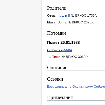
Родители
Отец:
Чарли II
№ ВРКОС 1733/с
Мать:
Волга
№ ВРКОС 2075/с
Потомки
Помет 26.01.1988
Винчи х
Злата
Тиша
№ ВПКОС 3060/с
Описание
Ссылки
База данных по Охотничьему Собако
Примечания