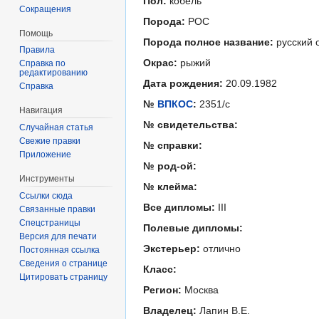
Пол:
кобель
Сокращения
Порода:
РОС
Помощь
Порода полное название:
русский 
Правила
Окрас:
рыжий
Справка по
редактированию
Дата рождения:
20.09.1982
Справка
№
ВПКОС
:
2351/с
Навигация
№ свидетельства:
Случайная статья
Свежие правки
№ справки:
Приложение
№ род-ой:
Инструменты
№ клейма:
Ссылки сюда
Все дипломы:
III
Связанные правки
Спецстраницы
Полевые дипломы:
Версия для печати
Экстерьер:
отлично
Постоянная ссылка
Сведения о странице
Класс:
Цитировать страницу
Регион:
Москва
Владелец:
Лапин В.Е.