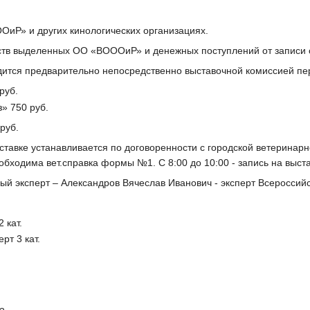
иР» и других кинологических организациях.
едств выделенных ОО «ВОООиР» и денежных поступлений от записи 
одится предварительно непосредственно выставочной комиссией пер
руб.
» 750 руб.
 руб.
ставке устанавливается по договоренности с городской ветеринарно
обходима вет.справка формы №1. С 8:00 до 10:00 - запись на выставк
ый эксперт – Александров Вячеслав Иванович - эксперт Всероссийс
 кат.
рт 3 кат.