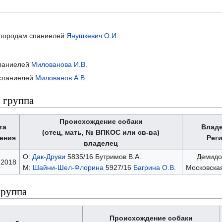
о породам спаниелей
Янушкевич О.И.
спаниелей
Милованова И.В.
м спаниелей
Милованов А.В.
 группа
Происхождение собаки
та
Влад
(отец, мать, № ВПКОС или св-ва)
ения
Рег
владелец
О:
Дак-Друви
5835/16 Бутримов В.А.
Демидо
.2018
М:
Шайни-Шел-Флорина
5927/16
Багрина О.В.
Московска
группа
Происхождение собаки