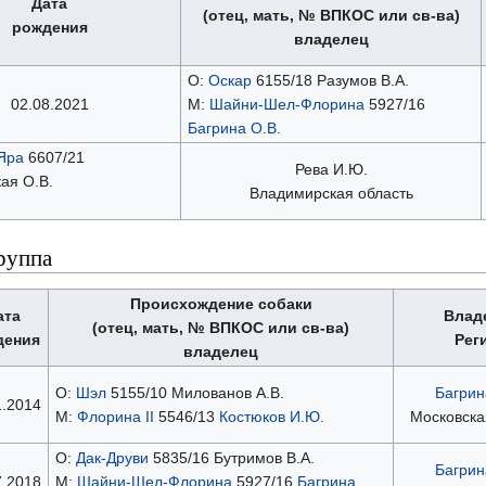
Дата
(отец, мать, № ВПКОС или св-ва)
рождения
владелец
О:
Оскар
6155/18 Разумов В.А.
02.08.2021
М:
Шайни-Шел-Флорина
5927/16
Багрина О.В.
Яра
6607/21
Рева И.Ю.
ая О.В.
Владимирская область
руппа
Происхождение собаки
ата
Влад
(отец, мать, № ВПКОС или св-ва)
дения
Рег
владелец
О:
Шэл
5155/10 Милованов А.В.
Багрин
1.2014
М:
Флорина II
5546/13
Костюков И.Ю.
Московска
О:
Дак-Друви
5835/16 Бутримов В.А.
Багрин
7.2018
М:
Шайни-Шел-Флорина
5927/16
Багрина