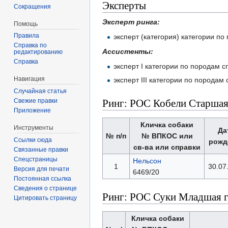
Эксперты
Сокращения
Эксперт ринга:
Помощь
Правила
эксперт (категория) категории п
Справка по
Ассистенты:
редактированию
Справка
эксперт I категории по породам 
Навигация
эксперт III категории по порода
Случайная статья
Ринг: РОС Кобели Старшая
Свежие правки
Приложение
Кличка собаки
Инструменты
Да
№ п/п
№ ВПКОС или
Ссылки сюда
рожд
св-ва или справки
Связанные правки
Спецстраницы
Нельсон
1
30.07
Версия для печати
6469/20
Постоянная ссылка
Сведения о странице
Ринг: РОС Суки Младшая 
Цитировать страницу
Кличка собаки