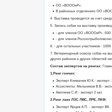
ОО «ВОООиР»;
В районных отделениях ОО «ВООО
4. Выставка проводится за счет ср
5. Запись собак на выставку произв
- для членов ОО «ВОООиР» -500 
- для членов Росохотрыболовсоюз
6. - для остальных участников - 1000
7. Ветеринарный осмотр собак на вы
других районов и других областей не
Состав экспертов на рингах:
Главн
1.Ринг гончих:
Эксперт Климачев Ю.К.- эксперт- 2
Ассистенты: Мельников В.В.- экспе
Амплеев С.И.- эксперт 2 кат.
2.Ринг лаек ЛЗС ЛВС, ЛРЕ, ЛКФ:
Эксперт Ярцев А.П. - эксперт ВK.