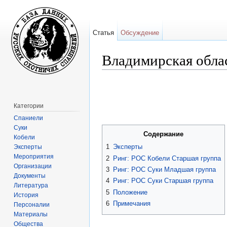
Статья
Обсуждение
Владимирская облас
Перейти к:
навигация
,
поиск
Категории
Спаниели
Суки
Содержание
Кобели
1
Эксперты
Эксперты
Мероприятия
2
Ринг: РОС Кобели Старшая группа
Организации
3
Ринг: РОС Суки Младшая группа
Документы
4
Ринг: РОС Суки Старшая группа
Литература
5
Положение
История
6
Примечания
Персоналии
Материалы
Общества