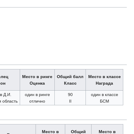
елец
Место в ринге
Общий балл
Место в классе
ион
Оценка
Класс
Награда
в Д.И.
один в ринге
90
один в классе
я область
отлично
II
БСМ
Место в
Общий
Место в