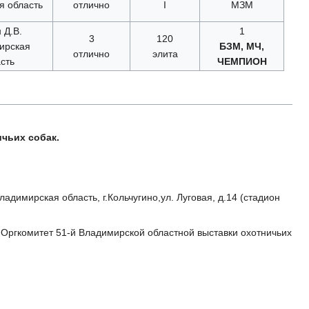
я область
отлично
I
МЗМ
 Д.В.
1
3
120
ирская
БЗМ, МЧ,
отлично
элита
сть
ЧЕМПИОН
чьих собак.
адимирская область, г.Кольчугино,ул. Луговая, д.14 (стадион
Оргкомитет 51-й Владимирской областной выставки охотничьих