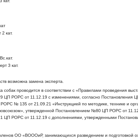
 кат.
кат
 2 кат.
Вс.кат.
рт 3 кат.
ств возможна замена эксперта.
вка собак проводится в соответствии с «Правилами проведения выс
ЦП РОРС от 11.12.19 с изменениями, согласно Постановления ЦП
РС № 135 от 21.09.21 «Инструкцией по методике, технике и орга
овсоюзом», утвержденной Постановлением №80 ЦП РОРС от 11.12.
 ЦП РОРС от 11.12.19 с дополнениями, утвержденными Постанов
членов ОО «ВОООиР, занимающихся разведением и подготовкой ох