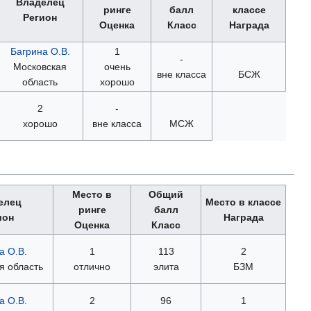
Владелец
ринге
балл
классе
Регион
Оценка
Класс
Награда
Багрина О.В.
1
-
Московская
очень
вне класса
БСЖ
область
хорошо
2
-
хорошо
вне класса
МСЖ
Место в
Общий
елец
Место в классе
ринге
балл
ион
Награда
Оценка
Класс
а О.В.
1
113
2
я область
отлично
элита
БЗМ
а О.В.
2
96
1