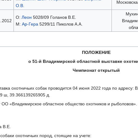
Московска
О.В.
Мухин
О:
Леон
5028/09 Голанов В.Е.
1.2012
Владим
М:
Ар-Гера
5299/11 Пиколов А.А.
обла
ПОЛОЖЕНИЕ
о 51-й Владимирской областной выставке охотни
Чемпионат открытый
авка охотничьих собак проводится 04 июня 2022 года по адресу: Вл
9 ш, 39.366139265905 д.
т ОО «Владимирское областное общество охотников и рыболовов». 
 В.Е.
 собаки охотничьих пород, стоящие на учете: