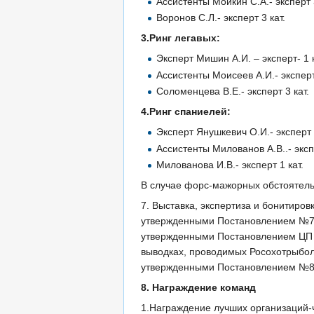
Ассистенты Мойкин С.А.- эксперт 3
Воронов С.Л.- эксперт 3 кат.
3.Ринг легавых:
Эксперт Мишин А.И. – эксперт- 1 
Ассистенты Моисеев А.И.- эксперт
Соломенцева В.Е.- эксперт 3 кат.
4.Ринг спаниелей:
Эксперт Янушкевич О.И.- эксперт 
Ассистенты Милованов А.В..- экспе
Милованова И.В.- эксперт 1 кат.
В случае форс-мажорных обстоятель
7. Выставка, экспертиза и бонитиро
утвержденными Постановлением №79 
утвержденными Постановлением ЦП РО
выводках, проводимых Росохотрыбол
утвержденными Постановлением №81
8. Награждение команд
1.Награждение лучших организаций-