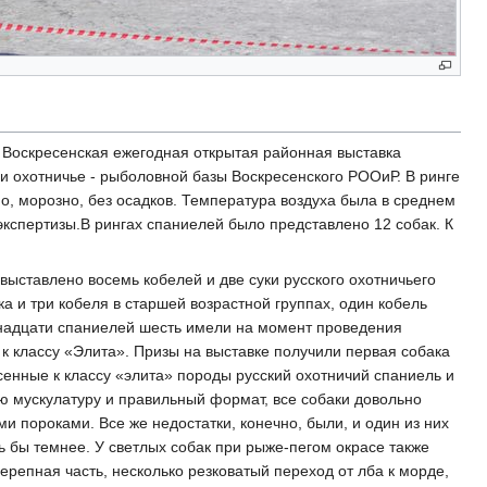
я Воскресенская ежегодная открытая районная выставка
и охотничье - рыболовной базы Воскресенского РООиР. В ринге
но, морозно, без осадков. Температура воздуха была в среднем
кспертизы.В рингах спаниелей было представлено 12 собак. К
ыставлено восемь кобелей и две суки русского охотничьего
ка и три кобеля в старшей возрастной группах, один кобель
венадцати спаниелей шесть имели на момент проведения
к классу «Элита». Призы на выставке получили первая собака
сенные к классу «элита» породы русский охотничий спаниель и
ю мускулатуру и правильный формат, все собаки довольно
 пороками. Все же недостатки, конечно, были, и один из них
сь бы темнее. У светлых собак при рыже-пегом окрасе также
ерепная часть, несколько резковатый переход от лба к морде,