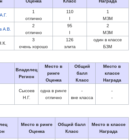
н
Оценка
Класс
Награда
1
110
1
А.Г.
отлично
I
МЗМ
2
95
2
 А.В.
отлично
I
МЗМ
3
126
один в классе
.К.
очень хорошо
элита
БЗМ
Место в
Общий
Место в
Владелец
ринге
балл
классе
Регион
Оценка
Класс
Награда
Сысоев
одна в ринге
-
-
Н.Г.
отлично
вне класса
-
лец
Место в ринге
Общий балл
Место в классе
он
Оценка
Класс
Награда