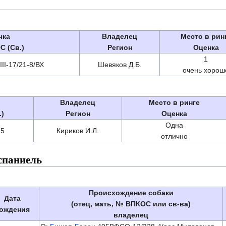
чка
Владелец
Место в рин
 (Св.)
Регион
Оценка
1
II-17/21-8/ВХ
Шевяков Д.Б.
очень хорош
Владелец
Место в ринге
)
Регион
Оценка
Одна
15
Кириков И.Л.
отлично
спаниель
Происхождение собаки
Дата
(отец, мать, № ВПКОС или св-ва)
ождения
владелец