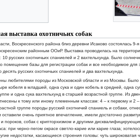
ная выставка охотничьих собак
ласти, Воскресенского района близ деревни Исаково состоялась 9-
оскресенским районным ООиР. Выставка проводилась на территори
: 10 русских охотничьих спаниелей и 2 вахтельхунда. Было солнеч
 помещение базы для регистрации собак и все необходимое для э
 десять русских охотничьих спаниелей и два вахтельхунда.
ы любителями породы из Московской области и из Москвы. Было в
ыре кобеля в младшей, одна сука и один кобель в средней, одна су
руппе и одна сука вахтельхунд в старшей возрастной группе. Из д
несены к тому или иному племенным классам: 4 – к первому и 2 – 
растной группе породы русский охотничий спаниель и собаки, отне
 оставили очень приятное впечатление, имели достаточно развиту
 и пороков, собак с крипторхизмом и другими дисквалифицирующими
аса: при черно-пегом окрасе светло-карие или карие глаза; хотело
ругие недостатки, касающиеся строения головы: чуть широковатая ч