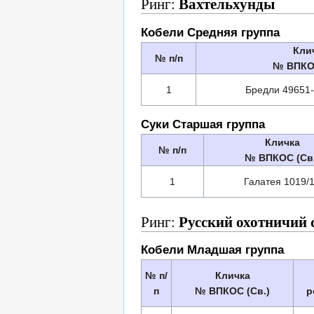
Вахтельхунды
Ринг:
Кобели Средняя группа
Кли
№ п/п
№ ВПКОС
1
Бредли 49651-I
Суки Старшая группа
Кличка
№ п/п
№ ВПКОС (Св.
1
Галатея 1019/
Русский охотничий 
Ринг:
Кобели Младшая группа
№ п/
Кличка
п
№ ВПКОС (Св.)
р