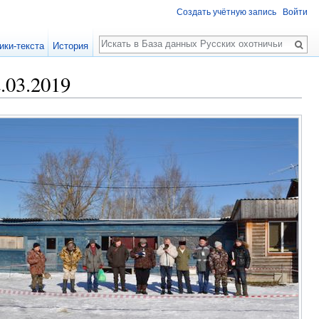
Создать учётную запись
Войти
Поиск
ики-текста
История
.03.2019