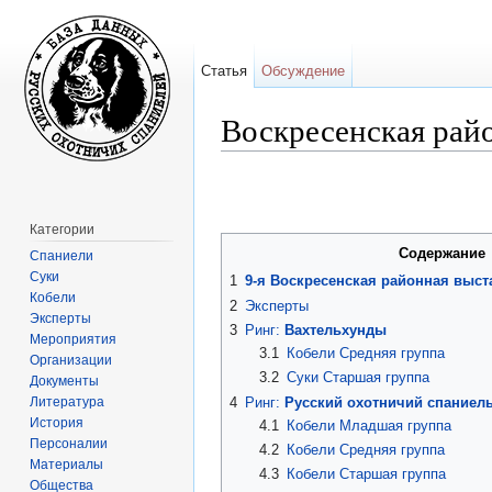
Статья
Обсуждение
Воскресенская райо
Перейти к:
навигация
,
поиск
Категории
Содержание
Спаниели
Суки
1
9-я Воскресенская районная выст
Кобели
2
Эксперты
Эксперты
3
Ринг:
Вахтельхунды
Мероприятия
3.1
Кобели Средняя группа
Организации
3.2
Суки Старшая группа
Документы
Литература
4
Ринг:
Русский охотничий спаниел
История
4.1
Кобели Младшая группа
Персоналии
4.2
Кобели Средняя группа
Материалы
4.3
Кобели Старшая группа
Общества