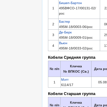
Бишеп-Бартон
1
495ВФСО-17/00131-02/
2
рос
Бастер
2
0
495М-18/0003-06/рос
Де-Берк
3
2
495М-18/0009-01/рос
Вьюн
4
1
495М-18/0033-02/рос
Кобели Средняя группа
Кличка
№ п/п
Дата р
№ ВПКОС (Св.)
Мэтт
1
05.08
6114/17
Кобели Старшая группа
Кличка
№ п/п
Дата р