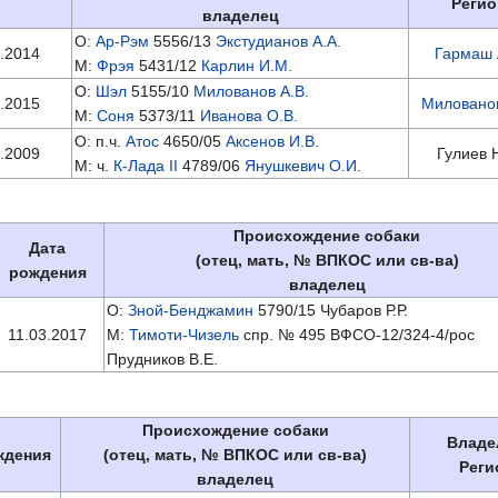
Регио
владелец
О:
Ар-Рэм
5556/13
Экстудианов А.А.
.2014
Гармаш 
М:
Фрэя
5431/12
Карлин И.М.
О:
Шэл
5155/10
Милованов А.В.
.2015
Милованов
М:
Соня
5373/11
Иванова О.В.
О: п.ч.
Атос
4650/05
Аксенов И.В.
.2009
Гулиев Н
М: ч.
К-Лада II
4789/06
Янушкевич О.И.
Происхождение собаки
Дата
(отец, мать, № ВПКОС или св-ва)
рождения
владелец
О:
Зной-Бенджамин
5790/15 Чубаров Р.Р.
11.03.2017
М:
Тимоти-Чизель
спр. № 495 ВФСО-12/324-4/рос
Прудников В.Е.
Происхождение собаки
Владе
ждения
(отец, мать, № ВПКОС или св-ва)
Реги
владелец