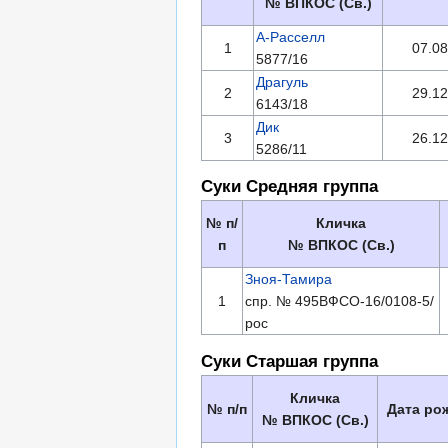
№ ВПКОС (Св.)
А-Расселл
1
07.08
5877/16
Драгуль
2
29.12
6143/18
Дик
3
26.12
5286/11
Суки Средняя группа
№ п/
Кличка
п
№ ВПКОС (Св.)
Зноя-Тамира
1
спр. № 495ВФСО-16/0108-5/
рос
Суки Старшая группа
Кличка
№ п/п
Дата ро
№ ВПКОС (Св.)