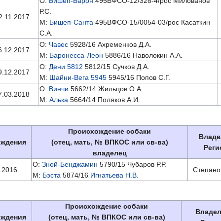
О:
Бишеп-Барон
495ВФСО-12/328-4/рос Милованов
Р.С.
2.11.2017
М:
Бишеп-Санта
495ВФСО-15/0054-03/рос Касаткин
С.А.
О:
Чавес
5928/16 Ахременков Д.А.
6.12.2017
М:
Баронесса-Леон
5886/16 Наволокин А.А.
О:
Дени 5812
5812/15 Сучков Д.А.
9.12.2017
М:
Шайни-Вега 5945
5945/16 Попов С.Г.
О:
Винчи
5662/14 Жильцов О.А.
7.03.2018
М:
Алька
5664/14 Поляков А.И.
Происхождение собаки
Владе
ождения
(отец, мать, № ВПКОС или св-ва)
Реги
владелец
О:
Зной-Бенджамин
5790/15 Чубаров Р.Р.
.2016
Степано
М:
Бэста
5874/16
Игнатьева Н.В.
Происхождение собаки
Владел
ождения
(отец, мать, № ВПКОС или св-ва)