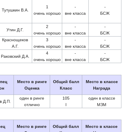
1
-
-
Тутушкин В.А.
очень хорошо
вне класса
БСЖ
2
-
-
Утин Д.Г.
очень хорошо
вне класса
БСЖ
Краснощеков
3
-
-
А.Г.
очень хорошо
вне класса
БСЖ
4
-
-
Раковский Д.А.
очень хорошо
вне класса
БСЖ
лец
Место в ринге
Общий балл
Место в классе
он
Оценка
Класс
Награда
один в ринге
105
один в классе
в Д.П.
отлично
I
МЗМ
ец
Место в ринге
Общий балл
Место в классе