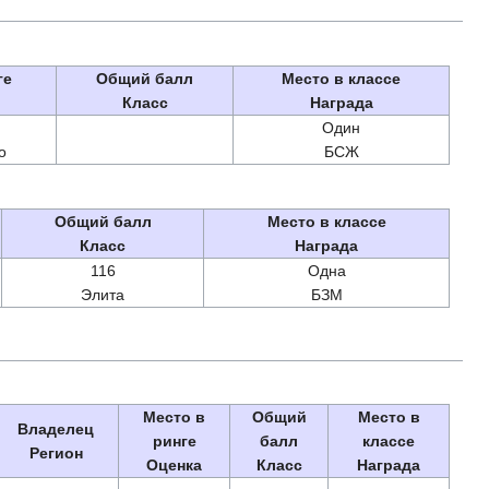
ге
Общий балл
Место в классе
Класс
Награда
Один
о
БСЖ
Общий балл
Место в классе
Класс
Награда
116
Одна
Элита
БЗМ
Место в
Общий
Место в
Владелец
ринге
балл
классе
Регион
Оценка
Класс
Награда