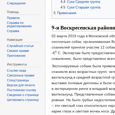
4.4
Суки Средняя группа
Сокращения
4.5
Суки Старшая группа
Помощь
5
Примечания
Правила
Справка по
9-я Воскресенская район
редактированию
Справка
02 марта 2019 года в Московской об
Навигация
охотничьих собак, организованная В
Случайная статья
спаниелей приняли участие 12 собак
Свежие правки
о
-6
C. Экспертам было предоставлено
Приложение
сожалению, было представлено всего
Инструменты
Экспонируемые собаки были привезен
Ссылки сюда
спаниеля всех возрастных групп: чет
Связанные правки
вахтельхунд в средней возрастной г
Спецстраницы
выставки полевые дипломы и были от
Версия для печати
в экстерьерном ринге в младшей воз
Постоянная ссылка
вахтельхунд. Представленные собаки
Сведения о странице
ровные. Не было грубых недостатков
Цитировать страницу
– это светлый глаз относительно окр
карие глаза и светлая мочка носа. Д