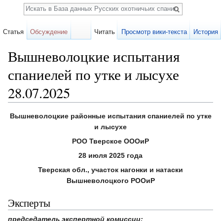
Поиск
Статья
Обсуждение
Читать
Просмотр вики-текста
История
Вышневолоцкие испытания
спаниелей по утке и лысухе
28.07.2025
Перейти к:
навигация
,
поиск
Вышневолоцкие районные испытания спаниелей по утке
и лысухе
РОО Тверское ОООиР
28 июля 2025 года
Тверская обл., участок нагонки и натаски
Вышневолоцкого РООиР
Эксперты
председатель экспертной комиссии: