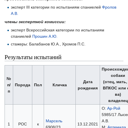
эксперт III категории по испытаниям спаниелей
Фролов
А.В.
члены экспертной комиссии:
эксперт Всероссийская категории по испытаниям
спаниелей
Прошин А.Ю.
стажеры: Балабанов Ю.А., Хромов П.С.
Результаты испытаний
Происхожде
собаки
№
Дата
(отец, мать
п/
Порода
Пол
Кличка
рождения
ВПКОС или 
п
ва)
владелец
О:
Ар-Рой
5985/17 Лысе
Марсель
А.В.
1
РОС
к
13.12.2021
6908/23
М:
Артемида