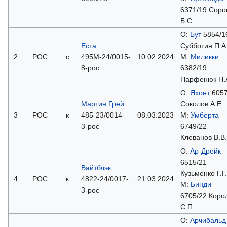
6371/19 Соро
Б.С.
О:
Бут
5854/1
Еста
Субботин П.А
2
РОС
с
495М-24/0015-
10.02.2024
М:
Миликки
8-рос
6382/19
Парфенюк Н.
О:
Яхонт
6057
Мартин Грей
Соколов А.Е.
3
РОС
к
485-23/0014-
08.03.2023
М:
Умберта
3-рос
6749/22
Клеванов В.В.
О:
Ар-Дрейк
6515/21
Вайтблэк
Кузьменко Г.Г.
4
РОС
к
4822-24/0017-
21.03.2024
М:
Бинди
3-рос
6705/22 Коро
С.П.
О:
Арчибальд