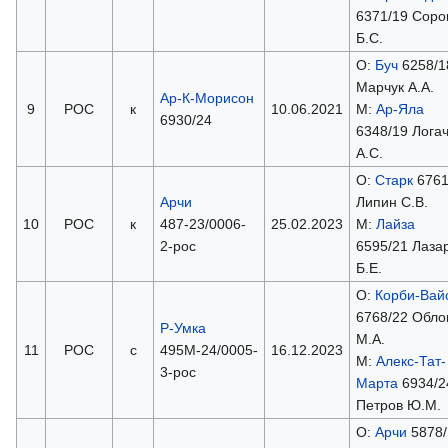
6371/19 Соро
Б.С.
О:
Буч
6258/1
Марчук А.А.
Ар-К-Морисон
9
РОС
к
10.06.2021
М:
Ар-Яла
6930/24
6348/19 Лога
А.С.
О:
Старк
6761
Арчи
Липин С.В.
10
РОС
к
487-23/0006-
25.02.2023
М:
Лайза
2-рос
6595/21 Лаза
Б.Е.
О:
Корби-Вай
6768/22 Обло
Р-Умка
М.А.
11
РОС
с
495М-24/0005-
16.12.2023
М:
Алекс-Тат-
3-рос
Марта
6934/2
Петров Ю.М.
О:
Арчи
5878/