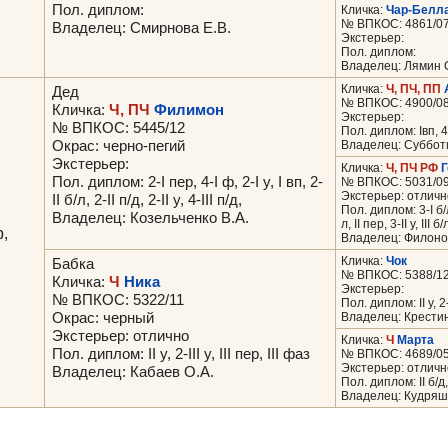
Пол. диплом:
Кличка:
Чар-Белл
№ ВПКОС: 4861/0
Владелец: Смирнова Е.В.
Экстерьер:
Пол. диплом:
Владелец: Лямин С
Кличка:
Ч, ПЧ, ПП
Дед
№ ВПКОС: 4900/0
Кличка:
Ч, ПЧ
Филимон
Экстерьер:
№ ВПКОС: 5445/12
Пол. диплом: Iвп, 4-II
Окрас: черно-пегий
Владелец: Суббот
Экстерьер:
Кличка:
Ч, ПЧ РФ
Г
Пол. диплом: 2-I пер, 4-I ф, 2-I у, I вп, 2-
№ ВПКОС: 5031/0
Экстерьер: отличн
II б/л, 2-II п/д, 2-II у, 4-III п/д,
Пол. диплом: 3-I б/л,
Владелец: Козельченко В.А.
л, II пер, 3-II у, III б/
р,
Владелец: Филонов
Кличка:
Чок
Бабка
№ ВПКОС: 5388/1
Кличка:
Ч
Ника
Экстерьер:
№ ВПКОС: 5322/11
Пол. диплом: II у, 2-II
Окрас: черный
Владелец: Крести
Экстерьер: отлично
Кличка:
Ч
Марта
Пол. диплом: II у, 2-III у, III пер, III фаз
№ ВПКОС: 4689/0
Экстерьер: отличн
Владелец: Кабаев О.А.
Пол. диплом: II б/д, II
Владелец: Кудряш