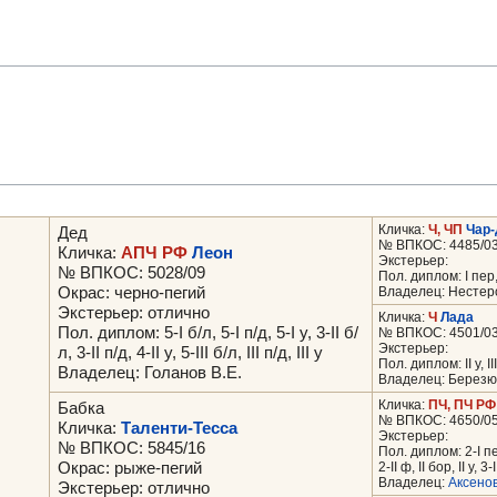
Кличка:
Ч, ЧП
Чар
Дед
№ ВПКОС: 4485/0
Кличка:
АПЧ РФ
Леон
Экстерьер:
№ ВПКОС: 5028/09
Пол. диплом: I пер, I 
Окрас: черно-пегий
Владелец: Нестер
Экстерьер: отлично
Кличка:
Ч
Лада
Пол. диплом: 5-I б/л, 5-I п/д, 5-I у, 3-II б/
№ ВПКОС: 4501/0
Экстерьер:
л, 3-II п/д, 4-II у, 5-III б/л, III п/д, III у
Пол. диплом: II у, II
Владелец: Голанов В.Е.
Владелец: Березюк
Кличка:
ПЧ, ПЧ РФ
Бабка
№ ВПКОС: 4650/0
Кличка:
Таленти-Тесса
Экстерьер:
№ ВПКОС: 5845/16
Пол. диплом: 2-I пер, 
Окрас: рыже-пегий
2-II ф, II бор, II у, 3-I
Владелец:
Аксенов
Экстерьер: отлично