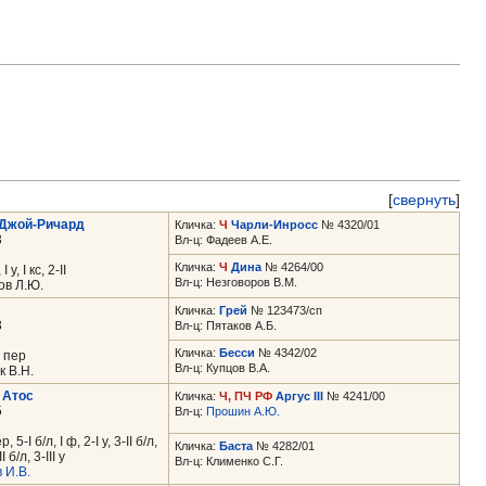
[
свернуть
]
-Джой-Ричард
Кличка:
Ч
Чарли-Инросс
№ 4320/01
3
Вл-ц: Фадеев А.Е.
Кличка:
Ч
Дина
№ 4264/00
у, I кс, 2-II
Вл-ц: Незговоров В.М.
ов Л.Ю.
Кличка:
Грей
№ 123473/сп
3
Вл-ц: Пятаков А.Б.
Кличка:
Бесси
№ 4342/02
I пер
Вл-ц: Купцов В.А.
 В.Н.
Атос
Кличка:
Ч, ПЧ РФ
Аргус III
№ 4241/00
5
Вл-ц:
Прошин А.Ю.
5-I б/л, I ф, 2-I у, 3-II б/л,
Кличка:
Баста
№ 4282/01
II б/л, 3-III у
Вл-ц: Клименко С.Г.
 И.В.