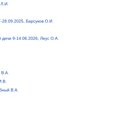
Л.И.
-28.09.2025
,
Барсуков О.И.
 дичи 9-14.06.2026
,
Леус О.А.
В.А.
.В.
бный В.А.