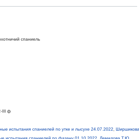
охотничий спаниель
2-III ф
ные испытания спаниелей по утке и лысухе 24.07.2022
,
Ширшикова
ые испытания спаниелей по фазану 01.10.2022
,
Демидова Т.Ю.