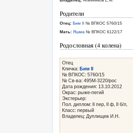
Владелец:
Алейников Е.М.
Родители
Отец:
Бим II
№ ВПКОС 5760/15
Мать:
Яшма
№ ВПКОС 6122/17
Родословная (4 колена)
Отец
Кличка:
Бим II
№ ВПКОС: 5760/15
№ Св-ва: 495М-3220/рос
Дата рождения: 13.10.2012
Окрас: рыже-пегий
Экстерьер:
Пол. диплом: II пер, II ф, II б/л,
Класс: первый
Владелец: Дуплищев И.Н.