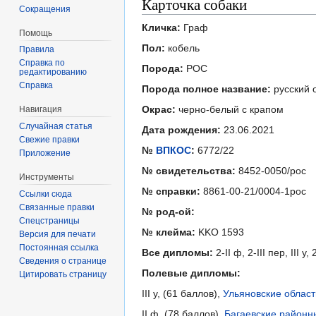
Карточка собаки
Сокращения
Кличка:
Граф
Помощь
Пол:
кобель
Правила
Справка по
Порода:
РОС
редактированию
Справка
Порода полное название:
русский 
Окрас:
черно-белый с крапом
Навигация
Случайная статья
Дата рождения:
23.06.2021
Свежие правки
№
ВПКОС
:
6772/22
Приложение
№ свидетельства:
8452-0050/рос
Инструменты
№ справки:
8861-00-21/0004-1рос
Ссылки сюда
Связанные правки
№ род-ой:
Спецстраницы
№ клейма:
KKO 1593
Версия для печати
Постоянная ссылка
Все дипломы:
2-II ф, 2-III пер, III у, 
Сведения о странице
Полевые дипломы:
Цитировать страницу
III у, (61 баллов),
Ульяновские област
II ф, (78 баллов),
Багаевские районн