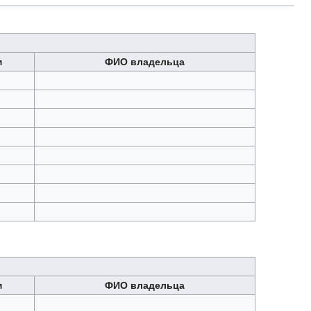
м
ФИО владельца
м
ФИО владельца