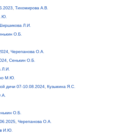
6.2023
,
Тихомирова А.В.
.Ю.
Ширшикова Л.И.
енькин О.Б.
2024
,
Черепанова О.А.
2024
,
Сенькин О.Б.
 Л.И.
ко М.Ю.
ой дичи 07-10.08.2024
,
Кузьмина Я.С.
.А.
нькин О.Б.
.06.2025
,
Черепанова О.А.
в И.Ю.