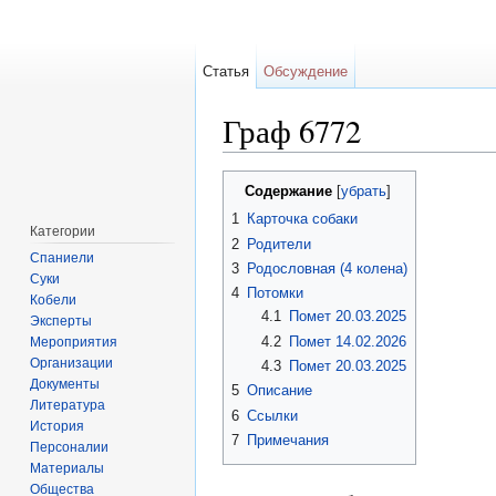
Статья
Обсуждение
Граф 6772
Перейти к:
навигация
,
поиск
Содержание
[
убрать
]
1
Карточка собаки
Категории
2
Родители
Спаниели
3
Родословная (4 колена)
Суки
4
Потомки
Кобели
4.1
Помет 20.03.2025
Эксперты
4.2
Помет 14.02.2026
Мероприятия
Организации
4.3
Помет 20.03.2025
Документы
5
Описание
Литература
6
Ссылки
История
7
Примечания
Персоналии
Материалы
Общества