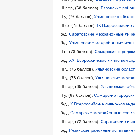
III пер, (68 баллов),
Рязанские район
II у, (76 баллов),
Ульяновские област
III ф, (75 баллов),
IX Всероссийские 
б/д,
Саратовские межрайонные лично
б/д,
Ульяновские межрайонные испыт
II п, (78 баллов),
Самарские городски
б/д,
XXI Всероссийские лично-команд
III у, (75 баллов),
Ульяновские област
III у, (78 баллов),
Ульяновские межрай
III пер, (65 баллов),
Ульяновские обл
II у, (87 баллов),
Самарские городски
б/д ,
X Всероссийские лично-командн
б/д ,
Самарские межрайонные состяза
III пер, (72 баллов),
Саратовские исп
б/д,
Рязанские районные испытания с