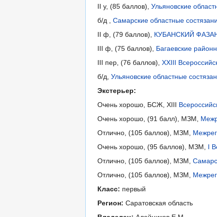
II у, (85 баллов),
Ульяновские област
б/д ,
Самарские областные состязани
II ф, (79 баллов),
КУБАНСКИЙ ФАЗАН-2
III ф, (75 баллов),
Багаевские районн
III пер, (76 баллов),
XXIII Всероссий
б/д,
Ульяновские областные состязан
Экстерьер:
Очень хорошо, БСЖ, XIII
Всероссийск
Очень хорошо, (91 балл), МЗМ,
Межр
Отлично, (105 баллов), МЗМ,
Межрег
Очень хорошо, (95 баллов), МЗМ,
I 
Отлично, (105 баллов), МЗМ,
Самарс
Отлично, (105 баллов), МЗМ,
Межрег
Класс:
первый
Регион:
Саратовская область