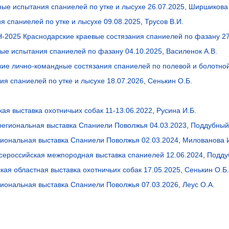
ные испытания спаниелей по утке и лысухе 26.07.2025
,
Ширшикова 
я спаниелей по утке и лысухе 09.08.2025
,
Трусов В.И.
025 Краснодарские краевые состязания спаниелей по фазану 27
ые испытания спаниелей по фазану 04.10.2025
,
Василенок А.В.
ские лично-командные состязания спаниелей по полевой и болотной
ия спаниелей по утке и лысухе 18.07.2026
,
Сенькин О.Б.
ая выставка охотничьих собак 11-13.06.2022
,
Русина И.Б.
егиональная выставка Спаниели Поволжья 04.03.2023
,
Поддубный 
иональная выставка Спаниели Поволжья 02.03.2024
,
Милованова И
Всероссийская межпородная выставка спаниелей 12.06.2024
,
Подду
кая областная выставка охотничьих собак 17.05.2025
,
Сенькин О.Б.
иональная выставка Спаниели Поволжья 07.03.2026
,
Леус О.А.