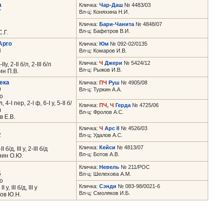
а
Кличка:
Чар-Даш
№ 4483/03
7
Вл-ц: Коняхина Н.И.
Кличка:
Бари-Чанита
№ 4848/07
Вл-ц: Бафетров В.И.
.Г.
Арго
Кличка:
Юм
№ 092-02/0135
8
Вл-ц: Комаров И.В.
Кличка:
Ч
Джери
№ 5424/12
у, 2-II б/л, 2-III б/л
Вл-ц: Рыжов И.В.
ин П.В.
ека
Кличка:
ПЧ
Руш
№ 4905/08
9
Вл-ц: Туркин А.А.
о
 4-I пер, 2-I ф, 6-I у, 5-II б/
Кличка:
ПЧ, Ч
Герда
№ 4725/06
л
Вл-ц: Фролов А.С.
 Е.В.
Кличка:
Ч
Арс II
№ 4526/03
2
Вл-ц: Удалов А.С.
Кличка:
Кейси
№ 4813/07
 б/д, III у, 2-III б/д
Вл-ц: Ботов А.В.
нин О.Ю.
Кличка:
Невель
№ 211/РОС
5
Вл-ц: Шелехова А.М.
о
Кличка:
Сэнди
№ 083-98/0021-6
 у, III б/д, III у
Вл-ц: Смоляков И.Б.
ов Ю.Н.