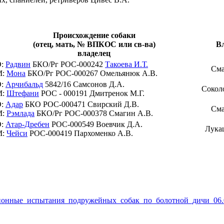
Происхождение собаки
(отец, мать, № ВПКОС или св-ва)
В
владелец
О:
Радвин
БКО/Рг РОС-000242
Такоева И.Т.
Сма
М:
Мона
БКО/Рг РОС-000267 Омельянюк А.В.
О:
Арчибальд
5842/16 Самсонов Д.А.
Сокол
М:
Штефани
РОС - 000191 Дмитренок М.Г.
О:
Адар
БКО РОС-000471 Свирский Д.В.
Сма
М:
Рэмлада
БКО/Рг РОС-000378 Смагин А.В.
О:
Атар-Дребен
РОС-000549 Воевчик Д.А.
Лука
М:
Чейси
РОС-000419 Пархоменко А.В.
межрайонные_испытания_подружейных_собак_по_болотной_дичи_06