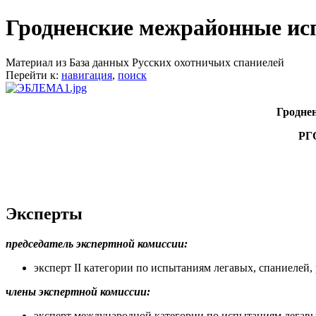
Гродненские межрайонные исп
Материал из База данных Русских охотничьих спаниелей
Перейти к:
навигация
,
поиск
Гродне
РГО
Эксперты
председатель экспертной комиссии:
эксперт II категории по испытаниям легавых, спаниелей,
члены экспертной комиссии:
эксперт международной категории по испытаниям легавы