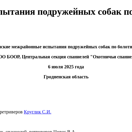
ытания подружейных собак по 
нские межрайонные испытания подружейных собак по болотн
О БООР, Центральная секция спаниелей "Охотничьи спани
6 июля 2025 года
Гродненская область
 ретриверов
Круглик С.И.
х, спаниелей, ретриверов Цивес В.А.