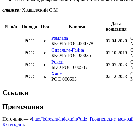
стажер:
Хващевский С.М.
Дата
№ п/п
Порода
Пол
Кличка
рождения
Рэмлада
РОС
с
07.04.2020
БКО/Рг РОС-000378
Сивельга-Гайна
РОС
с
07.10.2019
БКО/Рг РОС-000351
Рокси
РОС
с
07.05.2023
БКО РОС-000585
Ханс
РОС
к
02.12.2023
РОС-000603
Ссылки
Примечания
Источник — «
http://bdros.ru/index.php?title=Гродненские_
Категории
: