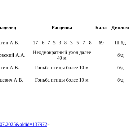
ладелец
Расценка
Балл
Диплом
гин А.В.
17
6
7
5
3
8
3
5
7
8
69
III бд
Неоднократный уход далее
овский А.А.
б/д
40 м
гин А.В.
Гоньба птицы более 10 м
б/д
шевич А.В.
Гоньба птицы более 10 м
б/д
.07.2025&oldid=137972
»