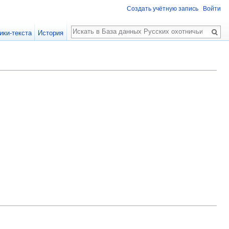
Создать учётную запись
Войти
Поиск
ики-текста
История