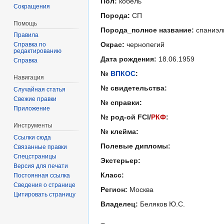
Пол:
кобель
Сокращения
Порода:
СП
Помощь
Порода_полное название:
спаниэл
Правила
Окрас:
чернопегий
Справка по
редактированию
Дата рождения:
18.06.1959
Справка
№
ВПКОС
:
Навигация
№ свидетельства:
Случайная статья
Свежие правки
№ справки:
Приложение
№ род-ой FCI/
РКФ
:
Инструменты
№ клейма:
Ссылки сюда
Полевые дипломы:
Связанные правки
Спецстраницы
Экстерьер:
Версия для печати
Класс:
Постоянная ссылка
Сведения о странице
Регион:
Москва
Цитировать страницу
Владелец:
Беляков Ю.С.