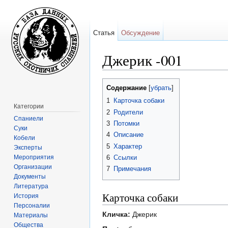
Статья
Обсуждение
Джерик -001
Перейти к:
навигация
,
поиск
Содержание
[
убрать
]
1
Карточка собаки
Категории
2
Родители
Спаниели
3
Потомки
Суки
4
Описание
Кобели
5
Характер
Эксперты
Мероприятия
6
Ссылки
Организации
7
Примечания
Документы
Литература
Карточка собаки
История
Персоналии
Кличка:
Джерик
Материалы
Общества