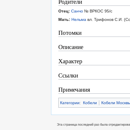
Родители
Отец:
Санчо
№ ВРКОС 95/с
Мать:
Нельма
вл. Трифонов С.И. (Со
Потомки
Описание
Характер
Ссылки
Примечания
Категории
:
Кобели
Кобели Москв
Эта страница последний раз была отредактирован