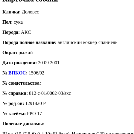
Кличка:
Долорес
Пол:
сука
Порода:
АКС
Порода полное название:
английский коккер-спаниель
Окрас:
рыжий
Дата рождения:
20.09.2001
№
ВПКОС
:
1506/02
№ свидетельства:
№ справки:
812-с-01/0002-03/акс
№ род-ой:
1291420 Р
№ клейма:
РРО 17
Полевые дипломы:
III кс, (19-(7-5-6)-0-4-10=51 балл), Испытания СЗР по кровяном