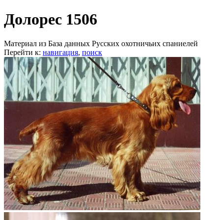
Долорес 1506
Материал из База данных Русских охотничьих спаниелей
Перейти к:
навигация
,
поиск