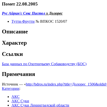
Помет 22.08.2005
Рус Айрин'с Секс Пистол
х Долорес
Тутти-Фрутти
№ ВПКОС 1520/07
Описание
Характер
Ссылки
База данных по Охотничьему Собаководству (БОС)
Примечания
Источник — «
http://bdros.ru/index.php?title=Долорес_1506&oldi
Категории
:
АКС
АКС Суки
АКС Суки Ленинградской области