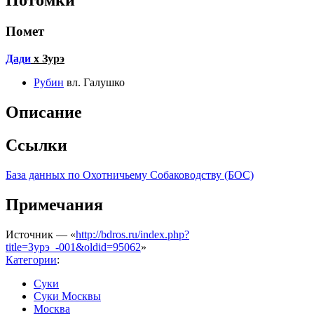
Потомки
Помет
Дади
х Зурэ
Рубин
вл. Галушко
Описание
Ссылки
База данных по Охотничьему Собаководству (БОС)
Примечания
Источник — «
http://bdros.ru/index.php?
title=Зурэ_-001&oldid=95062
»
Категории
:
Суки
Суки Москвы
Москва