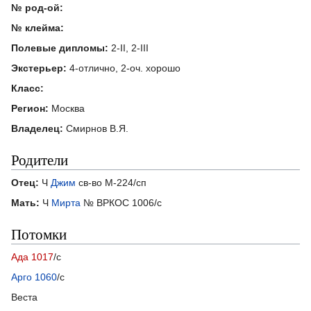
№ род-ой:
№ клейма:
Полевые дипломы:
2-II, 2-III
Экстерьер:
4-отлично, 2-оч. хорошо
Класс:
Регион:
Москва
Владелец:
Смирнов В.Я.
Родители
Отец:
Ч
Джим
св-во М-224/сп
Мать:
Ч
Мирта
№ ВРКОС 1006/с
Потомки
Ада 1017
/с
Арго 1060
/с
Веста