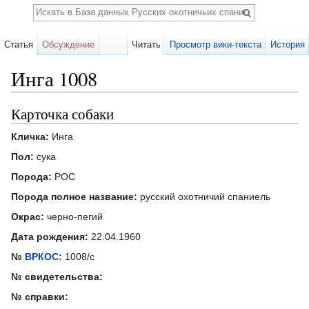
Поиск
Статья
Обсуждение
Читать
Просмотр вики-текста
История
Инга 1008
Перейти к:
навигация
,
поиск
Карточка собаки
Кличка:
Инга
Пол:
сука
Порода:
РОС
Порода полное название:
русский охотничий спаниель
Окрас:
черно-пегий
Дата рождения:
22.04.1960
№
ВРКОС
:
1008/с
№ свидетельства:
№ справки: