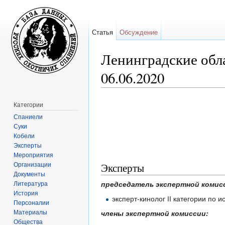
Статья
Обсуждение
Ленинградские обл
06.06.2020
Перейти к:
навигация
,
поиск
Категории
Спаниели
Суки
Кобели
Эксперты
Мероприятия
Эксперты
Организации
Документы
Литература
председатель экспертной комис
История
эксперт-кинолог II категории по
Персоналии
Материалы
члены экспертной комиссии:
Общества