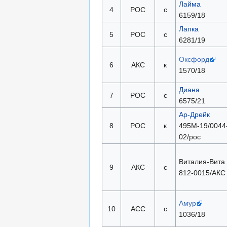
Лайма
4
РОС
с
6159/18
Лапка
5
РОС
с
6281/19
Оксфорд
6
АКС
к
1570/18
Диана
7
РОС
с
6575/21
Ар-Дрейк
8
РОС
к
495М-19/0044
02/рос
Виталия-Вита
9
АКС
с
812-0015/АКС
Амур
10
АСС
с
1036/18