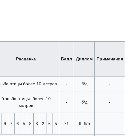
Расценка
Балл
Диплом
Примечания
ньба птицы более 10 метров
-
б/д
-
"гоньба птицы" более 10
-
б/д
-
метров
9
7
6
5
8
3
2
6
5
71
III б/л
-