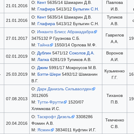
О:
Кент
5635/14 Шамарин Д.В.
Павлова
21.01.2016
М:
Глафира
5413/12
Булыгин С.Н.
И.В.
О:
Кент
5635/14 Шамарин Д.В.
Тупиков
21.01.2016
М:
Глафира
5413/12 Булыгин С.Н.
А.В.
О:
Инканто Блисс Абракадабра
Гаврилов
27.01.2017
3475132 Р Грузнова С.Б.
19
А.А.
М:
Тайна
1550/14 Орлова М.Ф.
О:
Дублин
5471/12
Соколов Д.А.
Воронов
02.01.2019
М:
Лапка
6281/19 Тупиков А.В.
А.И.
О:
Джим
5991/17 Мокроусов М.В.
Кузьменко
-
25.03.2019
М:
Бэтти-Шери
5492/12 Шаманин
16
Г.Г.
В.Г.
О:
Дарк Даниэль Сильваолден
3012605
Тиханов
07.08.2013
19
М:
Тутти-Фрутти
1520/07
П.В.
Хлямкова И.С.
О:
Таскрофт Дизель
3308286
Темченко
20.04.2016
Фомин А.В.
С.В.
М:
Ясмин
3834011 Куфтин И.Г.