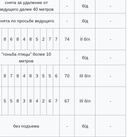
снята за удаление от
-
б/д
-
ведущего далее 40 метров
снята по просьбе ведущего
-
б/д
-
8
6
8
4
8
5
2
7
7
74
II б/л
-
"гоньба птицы" более 10
-
б/д
-
метров
8
7
8
4
8
3
5
5
6
70
III б/л
-
5
5
8
3
8
4
2
6
7
67
III б/л
-
без подъема
-
б/д
-