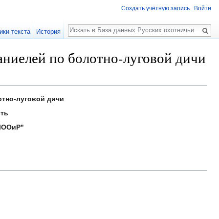
Создать учётную запись
Войти
Поиск
ики-текста
История
ниелей по болотно-луговой дичи
тно-луговой дичи
сть
ЛООиР"