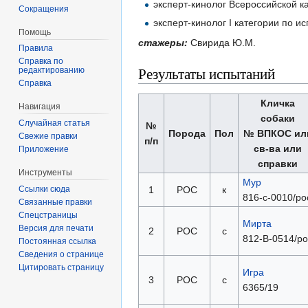
эксперт-кинолог Всероссийской 
Сокращения
эксперт-кинолог I категории по 
Помощь
стажеры:
Свирида Ю.М.
Правила
Справка по
Результаты испытаний
редактированию
Справка
Кличка
Навигация
собаки
Случайная статья
№
Порода
Пол
№ ВПКОС ил
Свежие правки
п/п
св-ва или
Приложение
справки
Инструменты
Мур
1
РОС
к
Ссылки сюда
816-с-0010/ро
Связанные правки
Спецстраницы
Мирта
Версия для печати
2
РОС
с
812-В-0514/ро
Постоянная ссылка
Сведения о странице
Цитировать страницу
Игра
3
РОС
с
6365/19