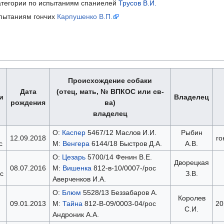
категории по испытаниям спаниелей
Трусов В.И.
испытаниям гончих
Карпушенко В.П.
Происхождение собаки
Дата
(отец, мать, № ВПКОС или св-
и
Владелец
рождения
ва)
владелец
О:
Каспер
5467/12 Маслов И.И.
Рыбин
12.09.2018
го
с
М:
Венгера
6144/18 Быстров Д.А.
А.В.
О:
Цезарь
5700/14 Фенин В.Е.
Дворецкая
08.07.2016
М:
Вишенка
812-в-10/0007-/рос
с
З.В.
Аверченков И.А.
О:
Блюм
5528/13 Беззабаров А.
Королев
09.01.2013
М:
Тайна
812-В-09/0003-04/рос
20
С.И.
Андроник А.А.