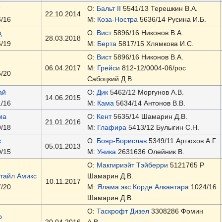
О:
Бальт II
5541/13 Терешкин В.А.
22.10.2014
/16
М:
Коза-Ностра
5636/14 Русина И.Б.
д
О:
Вист
5896/16 Никонов В.А.
28.03.2018
/19
М:
Берта
5817/15 Хлямкова И.С.
О:
Вист
5896/16 Никонов В.А.
06.04.2017
М:
Грейси
812-12/0004-06/рос
/20
Сабоцкий Д.В.
ай
О:
Дик
5462/12 Моргунов А.В.
14.06.2015
/16
М:
Кама
5634/14 Антонов В.В.
ма
О:
Кент
5635/14 Шамарин Д.В.
21.01.2016
/18
М:
Глафира
5413/12 Булыгин С.Н.
с
О:
Бояр-Борислав
5349/11 Артюхов А.Г.
05.01.2013
/15
М:
Уника
2631636 Олейник В.
О:
Макгириэйт Тэйберри
5121765 Р
тайл Амикс
Шамарин Д.В.
10.11.2017
/20
М:
Ялама экс Корде Алкантара
1024/16
Шамарин Д.В.
О:
Таскрофт Дизел
3308286 Фомин
р
20.04.2016
А.В.