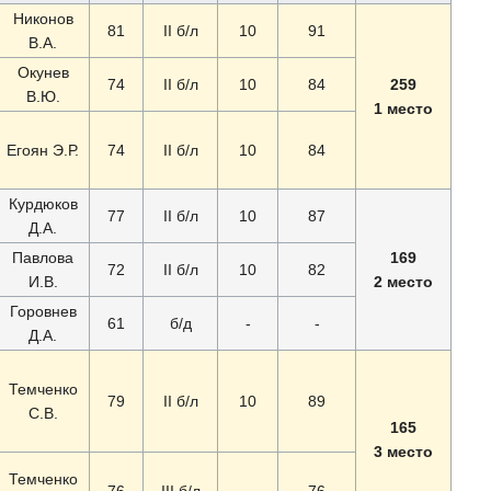
Никонов
81
II б/л
10
91
В.А.
Окунев
74
II б/л
10
84
259
В.Ю.
1 место
Егоян Э.Р.
74
II б/л
10
84
Курдюков
77
II б/л
10
87
Д.А.
Павлова
169
72
II б/л
10
82
И.В.
2 место
Горовнев
61
б/д
-
-
Д.А.
Темченко
79
II б/л
10
89
С.В.
165
3 место
Темченко
76
III б/л
-
76