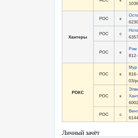
1036
Ост
РОС
к
6230
Нот
РОС
с
Хантеры
6357
Рэм
РОС
к
812-
Мур
РОС
к
816-
03/р
Элви
РОКС
РОС
к
Хан
6002
Вен
РОС
с
6144
Личный зачёт