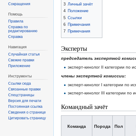
Сокращения
3
Личный зачёт
4
Положение
Помощь
5
Ссылки
Правила
6
Примечания
Справка по
редактированию
7
Примечания
Справка
Эксперты
Навигация
Случайная статья
председатель экспертной комис
Свежие правки
Приложение
эксперт-кинолог II категории по
члены экспертной комиссии:
Инструменты
Ссылки сюда
эксперт-кинолог I категории по 
Связанные правки
эксперт-кинолог III категории п
Спецстраницы
Версия для печати
Командный зачёт
Постоянная ссылка
Сведения о странице
Цитировать страницу
Команда
Порода
Пол