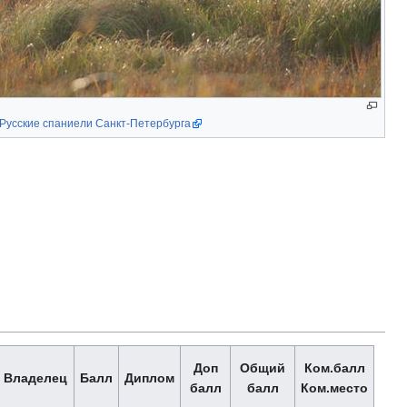
 Русские спаниели Санкт-Петербурга
Доп
Общий
Ком.балл
Владелец
Балл
Диплом
балл
балл
Ком.место