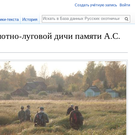
Создать учётную запись
Войти
Поиск
ики-текста
История
лотно-луговой дичи памяти А.С.