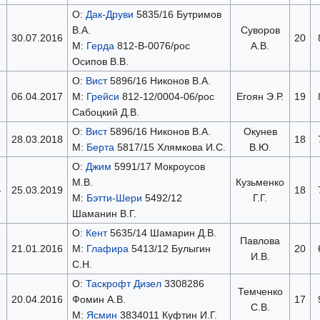
О:
Дак-Друви
5835/16 Бутримов
В.А.
Суворов
30.07.2016
20
М:
Герда
812-В-0076/рос
А.В.
Осипов В.В.
О:
Вист
5896/16 Никонов В.А.
06.04.2017
М:
Грейси
812-12/0004-06/рос
Егоян Э.Р.
19
Сабоцкий Д.В.
О:
Вист
5896/16 Никонов В.А.
Окунев
28.03.2018
18
М:
Берта
5817/15 Хлямкова И.С.
В.Ю.
О:
Джим
5991/17 Мокроусов
М.В.
Кузьменко
-
25.03.2019
18
М:
Бэтти-Шери
5492/12
Г.Г.
Шаманин В.Г.
О:
Кент
5635/14 Шамарин Д.В.
Павлова
21.01.2016
М:
Глафира
5413/12 Булыгин
20
И.В.
С.Н.
О:
Таскрофт Дизел
3308286
Темченко
20.04.2016
Фомин А.В.
17
С.В.
М:
Ясмин
3834011 Куфтин И.Г.