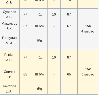
С.В.
Суворов
77
II б/л
10
87
А.В.
Максимов
67
III б/л
-
67
154
В.К.
4 место
Пищулин
-
б/д
-
-
М.И.
Рыбин
77
II б/л
10
87
А.В.
152
Спичак
65
III б/л
-
65
5 место
Г.В.
Быстров
-
б/д
-
-
Д.А.