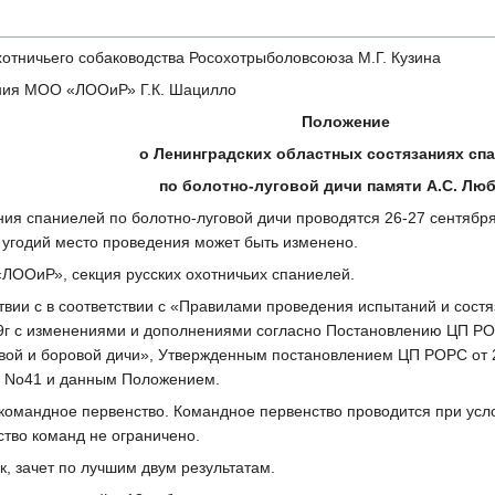
тничьего собаководства Росохотрыболовсоюза М.Г. Кузина
ия МОО «ЛООиР» Г.К. Шацилло
Положение
о Ленинградских областных состязаниях сп
по болотно-луговой дичи памяти А.С. Лю
ния спаниелей по болотно-луговой дичи проводятся 26-27 сентября 
и угодий место проведения может быть изменено.
ЛООиР», секция русских охотничьих спаниелей.
ствии с в соответствии с «Правилами проведения испытаний и сос
9г с изменениями и дополнениями согласно Постановлению ЦП РО
евой и боровой дичи», Утвержденным постановлением ЦП РОРС от 
8 No41 и данным Положением.
-командное первенство. Командное первенство проводится при усл
ство команд не ограничено.
к, зачет по лучшим двум результатам.