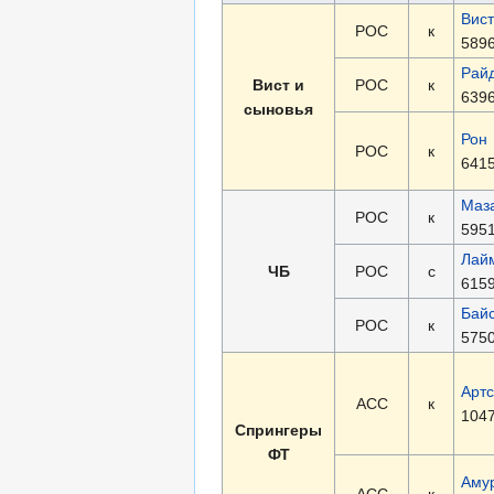
Вист
РОС
к
5896
Рай
Вист и
РОС
к
6396
сыновья
Рон
РОС
к
6415
Маз
РОС
к
5951
Лай
ЧБ
РОС
с
6159
Бай
РОС
к
5750
Артс
АСС
к
1047
Спрингеры
ФТ
Аму
АСС
к