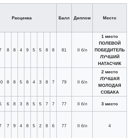
Расценка
Балл
Диплом
Место
1 место
ПОЛЕВОЙ
7
8
8
4
9
5
5
8
8
81
II б/л
ПОБЕДИТЕЛЬ
ЛУЧШИЙ
НАТАСЧИК
2 место
ЛУЧШАЯ
10
8
8
5
8
4
3
8
7
79
II б/л
МОЛОДАЯ
СОБАКА
6
6
8
3
8
5
5
7
7
77
II б/л
3 место
7
7
9
4
8
5
2
8
6
77
II б/л
4