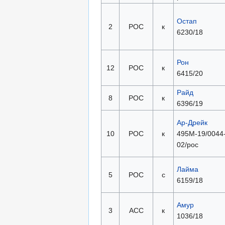
Остап
2
РОС
к
6230/18
Рон
12
РОС
к
6415/20
Райд
8
РОС
к
6396/19
Ар-Дрейк
10
РОС
к
495М-19/0044
02/рос
Лайма
5
РОС
с
6159/18
Амур
3
АСС
к
1036/18