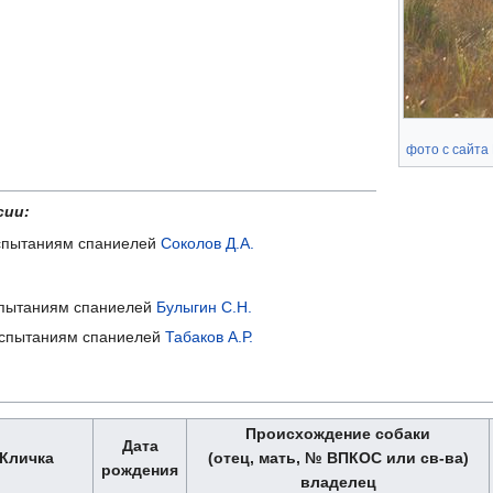
фото с сайта
сии:
 испытаниям спаниелей
Соколов Д.А.
испытаниям спаниелей
Булыгин С.Н.
о испытаниям спаниелей
Табаков А.Р.
Происхождение собаки
Дата
Кличка
(отец, мать, № ВПКОС или св-ва)
рождения
владелец