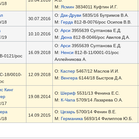
/18
М:
Ясмин
3834011 Куфтин И.Г.
ап
О:
Дак-Друви
5835/16 Бутримов В.А.
30.07.2016
/18
М:
Герда
812-В-0076/рос Осипов В.В.
а
О:
Арси
3955639 Султанова Е.Д.
10.10.2016
/19
М:
Дюна
812-В-0046/рос Авилов Д.А.
О:
Арси
3955639 Султанова Е.Д.
16.09.2018
М:
Ненси
812-В-11/0001-01/рос
В-0121/рос
Аллейникова А.
О:
Каспер
5467/12 Маслов И.И.
С-18/0010-
12.09.2018
М:
Венгера
6144/18 Быстров Д.А.
ос
с Кинг
О:
Шериф
5531/13 Фенина Е.С.
тер
19.08.2014
М:
К-Чапа
5709/14 Лазарева О.А.
/17
гера
О:
Цезарь
5700/14 Фенин В.Е.
14.09.2015
/18
М:
Германика
5693/14 Филиппов Ю.Б.