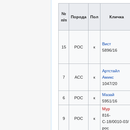
№
Порода
Пол
Кличка
п/п
Вист
15
РОС
к
5896/16
Артстайл
7
АСС
к
Амикс
1047/20
Мазай
6
РОС
к
5951/16
Мур
816-
9
РОС
к
С-18/0010-03/
рос