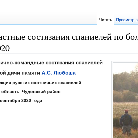
Читать
Просмотр в
стные состязания спаниелей по бо
020
лично-командные состязания спаниелей
вой дичи памяти
А.С. Любоша
кция русских охотничьих спаниелей
 область, Чудовский район
 сентября 2020 года