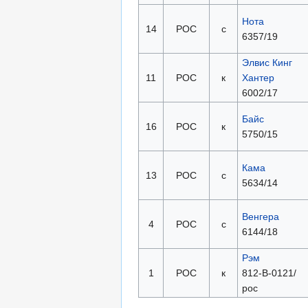
Нота
14
РОС
с
6357/19
Элвис Кинг
11
РОС
к
Хантер
6002/17
Байс
16
РОС
к
5750/15
Кама
13
РОС
с
5634/14
Венгера
4
РОС
с
6144/18
Рэм
1
РОС
к
812-В-0121/
рос