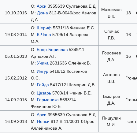
О:
Арси
3955639 Султанова Е.Д.
Максимов
10.10.2016
М:
Дюна
812-В-0046/рос Авилов
18
В.К.
Д.А.
О:
Шериф
5531/13 Фенина Е.С.
Спичак
19.08.2014
М:
К-Чапа
5709/14 Лазарева
16
Г.В.
О.А.
О:
Бояр-Борислав
5349/11
Горовнев
05.01.2013
Артюхов А.Г.
16
Д.А.
М:
Уника
2631636 Олейник В.
О:
Ингур
5418/12 Костенков
Антонов
15.02.2012
О.С.
"гонь
В.В.
М:
Гайда
5417/12 Шамарин Д.В.
О:
Цезарь
5700/14 Фенин В.Е.
Быстров
14.09.2015
М:
Германика
5693/14
"гонь
Д.А.
Филиппов Ю.Б.
О:
Арси
3955639 Султанова Е.Д.
Пищулин
16.09.2018
М:
Ненси
812-В-11/0001-01/рос
cнят
М.И.
Аллейникова А.