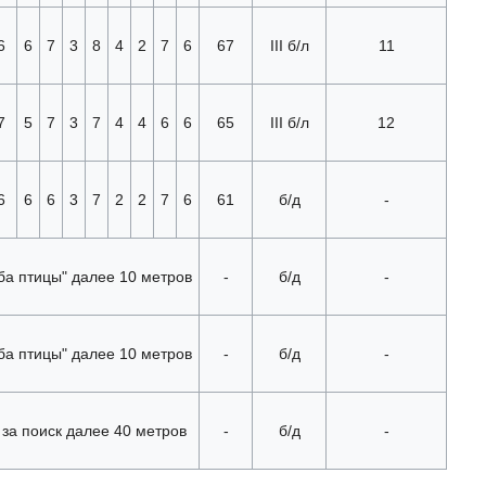
6
6
7
3
8
4
2
7
6
67
III б/л
11
7
5
7
3
7
4
4
6
6
65
III б/л
12
6
6
6
3
7
2
2
7
6
61
б/д
-
ба птицы" далее 10 метров
-
б/д
-
ба птицы" далее 10 метров
-
б/д
-
 за поиск далее 40 метров
-
б/д
-