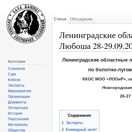
Статья
Обсуждение
Ленинградские обла
Любоша 28-29.09.2
Перейти к:
навигация
,
поиск
Ленинградские областные 
Категории
Спаниели
по болотно-луго
Суки
ККОС МОО «ЛООиР», се
Кобели
Эксперты
Новгородская
Мероприятия
26-27
Организации
Документы
Литература
История
Содержание
Персоналии
1
Эксперты
Материалы
2
Командный зачёт
Общества