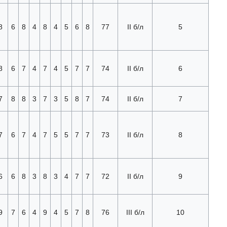
8
6
8
4
8
4
5
6
8
77
II б/л
5
8
6
7
4
7
4
5
7
7
74
II б/л
6
7
8
8
3
7
3
5
8
7
74
II б/л
7
7
6
7
4
7
5
5
7
7
73
II б/л
8
6
6
8
3
8
3
4
7
7
72
II б/л
9
9
7
6
4
9
4
5
7
8
76
III б/л
10