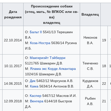
Происхождение собаки
Дата
(отец, мать, № ВПКОС или св-
Владелец
рождения
ва)
владелец
О:
Бальт II
5541/13 Терешкин
В.А.
Никонов
22.10.2014
19
М:
Коза-Ностра
5636/14 Русина
В.А.
И.Б.
О:
Макгириэйт Тэйберри
5121765 Шамарин Д.В.
Темченко
10.11.2017
18
М:
Ялама экс Корде Алкантара
С.В.
1024/16 Шамарин Д.В.
О:
Дик
5462/12 Моргунов А.В.
Курдюков
14.06.2015
22
М:
Кама
5634/14 Антонов В.В.
Д.А.
О:
Каспер
5467/12 Маслов И.И.
Рыбин
12.09.2018
М:
Венгера
6144/18 Быстров
21
А.В.
Д.А.