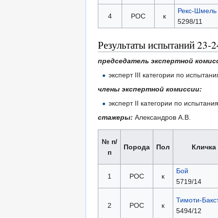
Рекс-Шмель
4
РОС
к
5298/11
Результаты испытаний 23-2
председатель экспертной комис
эксперт III категории по испыта
члены экспертной комиссии:
эксперт II категории по испытан
стажеры:
Александров А.В.
№ п/
Порода
Пол
Кличка
п
Бой
1
РОС
к
5719/14
Тимоти-Бакс
2
РОС
к
5494/12