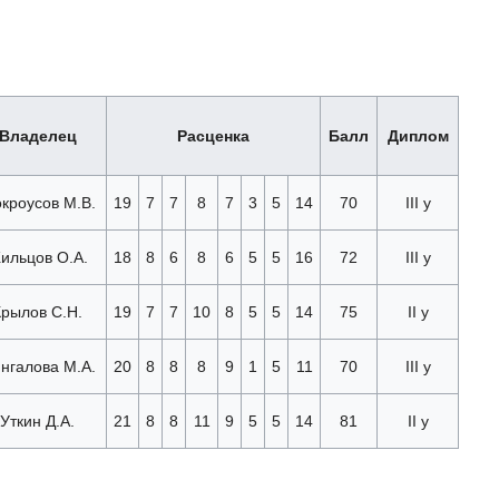
Владелец
Расценка
Балл
Диплом
кроусов М.В.
19
7
7
8
7
3
5
14
70
III у
ильцов О.А.
18
8
6
8
6
5
5
16
72
III у
Крылов С.Н.
19
7
7
10
8
5
5
14
75
II у
нгалова М.А.
20
8
8
8
9
1
5
11
70
III у
Уткин Д.А.
21
8
8
11
9
5
5
14
81
II у