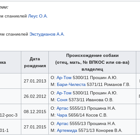
сии:
иям спаниелей
Леус О.А.
ниям спаниелей
Экстудианов А.А.
Происхождение собаки
Дата
чка
(отец, мать, № ВПКОС или св-ва)
рождения
владелец
О:
Ар-Том
5300/11 Прошин А.Ю.
27.01.2013
М:
Бари-Чилеста
5371/11 Романов Г.В.
О:
Ар-Том
5300/11 Прошин А.Ю.
26.02.2012
М:
Соня
5373/11 Иванова О.В.
О:
Артас
5555/13 Прошина Н.А.
08.12.2015
12-рос-3
М:
Чара
5656/14 Косов С.В.
О:
Артас
5555/13 Прошина Н.А.
27.01.2015
01-1
М:
Артемида
5571/13 Конорев В.А.