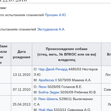
сии:
и по испытаниям спаниелей
Прошин А.Ю.
о испытаниям спаниелей
Экстудианов А.А.
баки
Происхождение собаки
 или
Дата
(отец, мать, № ВПКОС или св-ва)
В
ли
рождения
владелец
и
О:
Чар-Джой-Ричард
4485/03 Нестеров
13.11.2010
Л.Ю.
Лог
М:
Арабеска II
5079/09 Макеев А.А.
О:
Леон
5028/09 Голанов В.Е.
07.11.2010
Сив
М:
Бойта-Зидан
5035/09 Рябичев Ю.В.
О:
Рекс-Шмель
5298/11 Вылегжанин
25.04.2013
С.А.
Л
М:
Ной-Ума
5310/11 Сивохина А.О.