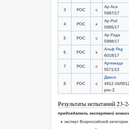
Ар-Аса
3
РОС
с
5987/17
Ар-Рой
4
РОС
к
5985/17
Ар-Рада
5
РОС
с
5988/17
Альф Ред
6
РОС
к
6018/17
Артемида
7
РОС
с
5571/13
Джеси
8
РОС
с
4912-16/001
рос-2
Результаты испытаний 23-2
председатель экспертной комис
эксперт Всероссийской категори