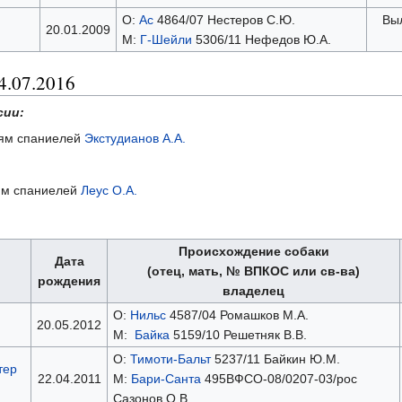
О:
Ас
4864/07 Нестеров С.Ю.
Вы
20.01.2009
М:
Г-Шейли
5306/11 Нефедов Ю.А.
4.07.2016
сии:
ниям спаниелей
Экстудианов А.А.
иям спаниелей
Леус О.А.
Происхождение собаки
Дата
(отец, мать, № ВПКОС или св-ва)
рождения
владелец
О:
Нильс
4587/04 Ромашков М.А.
20.05.2012
М:
Байка
5159/10 Решетняк В.В.
О:
Тимоти-Бальт
5237/11 Байкин Ю.М.
тер
22.04.2011
М:
Бари-Санта
495ВФСО-08/0207-03/рос
Сазонов О.В.