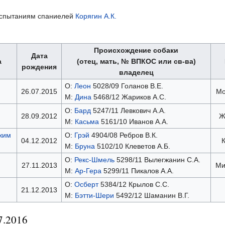
о испытаниям спаниелей
Корягин А.К.
Происхождение собаки
Дата
а
(отец, мать, № ВПКОС или св-ва)
рождения
владелец
О:
Леон
5028/09 Голанов В.Е.
26.07.2015
Мо
М:
Дина
5468/12 Жариков А.С.
О:
Бард
5247/11 Левкович А.А.
28.09.2012
Ж
М:
Касьма
5161/10 Иванов А.А.
жим
О:
Грэй
4904/08 Ребров В.К.
04.12.2012
М:
Бруна
5102/10 Клеветов А.Б.
О:
Рекс-Шмель
5298/11 Вылегжанин С.А.
27.11.2013
Ми
М:
Ар-Гера
5299/11 Пикалов А.А.
О:
Осберт
5384/12 Крылов С.С.
21.12.2013
М:
Бэтти-Шери
5492/12 Шаманин В.Г.
7.2016