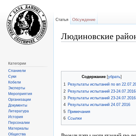
Статья
Обсуждение
Людиновские район
Перейти к:
навигация
,
поиск
Категории
Спаниели
Суки
Содержание
[
убрать
]
Кобели
1
Результаты испытаний по вп 22.07.2
Эксперты
2
Результаты испытаний 23-24.07.2016
Мероприятия
3
Результаты испытаний 23-24.07.2016
Организации
4
Результаты испытаний 24.07.2016
Документы
Литература
5
Примечания
История
6
Ссылки
Персоналии
Материалы
Результаты испытаний по в
Общества