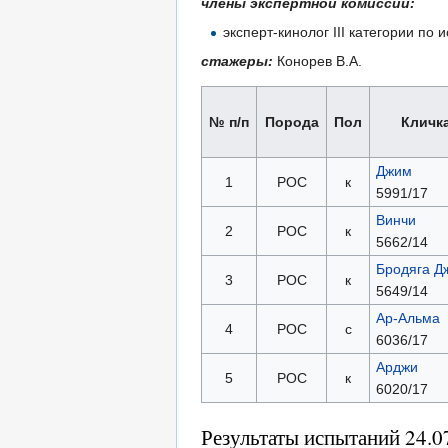
члены экспертной комиссии:
эксперт-кинолог III категории п
стажеры:
Конорев В.А.
№ п/п
Порода
Пол
Кличк
Джим
1
РОС
к
5991/17
Винчи
2
РОС
к
5662/14
Бродяга Д
3
РОС
к
5649/14
Ар-Альма
4
РОС
с
6036/17
Арджи
5
РОС
к
6020/17
Результаты испытаний 24.0