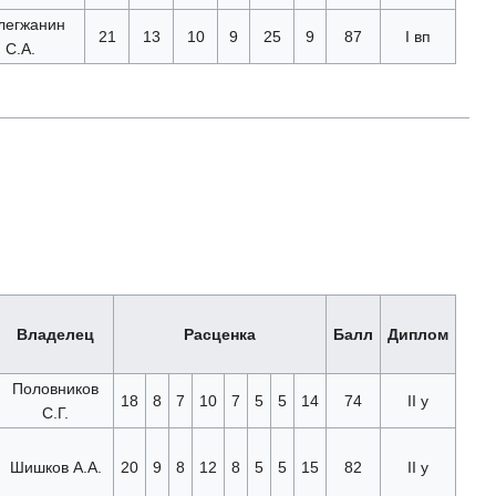
легжанин
21
13
10
9
25
9
87
I вп
С.А.
Владелец
Расценка
Балл
Диплом
Половников
18
8
7
10
7
5
5
14
74
II у
С.Г.
Шишков А.А.
20
9
8
12
8
5
5
15
82
II у