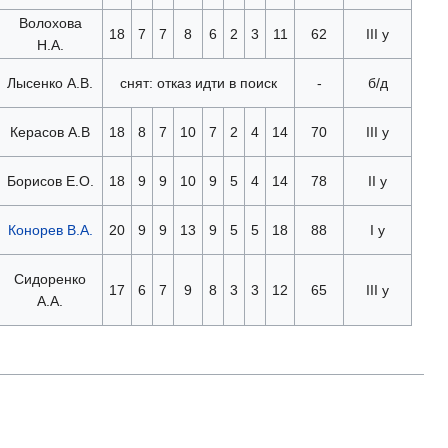
Волохова
18
7
7
8
6
2
3
11
62
III у
Н.А.
Лысенко А.В.
снят: отказ идти в поиск
-
б/д
Керасов А.В
18
8
7
10
7
2
4
14
70
III у
Борисов Е.О.
18
9
9
10
9
5
4
14
78
II у
Конорев В.А.
20
9
9
13
9
5
5
18
88
I у
Сидоренко
17
6
7
9
8
3
3
12
65
III у
А.А.