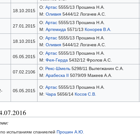
О:
Артас
5555/13 Прошина Н.А.
18.10.2015
М:
Оливия
5444/12 Логачев А.С.
О:
Артас
5555/13 Прошина Н.А.
27.01.2015
М:
Артемида
5571/13
Конорев В.А.
О:
Артас
5555/13 Прошина Н.А.
18.10.2015
М:
Оливия
5444/12 Логачев А.С.
О:
Артас
5555/13 Прошина Н.А.
05.05.2015
М:
Фея-Герда
5432/12 Фролов А.С.
О:
Рекс-Шмель
5298/11 Вылегжанин С.А.
07.02.2106
М:
Арабеска II
5079/09 Макеев А.А.
О:
Артас
5555/13 Прошина Н.А.
2-
05.05.2015
М:
Чара
5656/14
Косов С.В.
4.07.2016
сии:
и по испытаниям спаниелей
Прошин А.Ю.