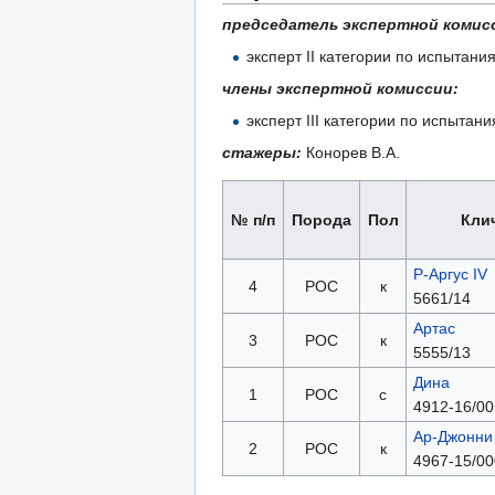
председатель экспертной комис
эксперт II категории по испытан
члены экспертной комиссии:
эксперт III категории по испыта
стажеры:
Конорев В.А.
№ п/п
Порода
Пол
Кли
Р-Аргус IV
4
РОС
к
5661/14
Артас
3
РОС
к
5555/13
Дина
1
РОС
с
4912-16/00
Ар-Джонни
2
РОС
к
4967-15/00