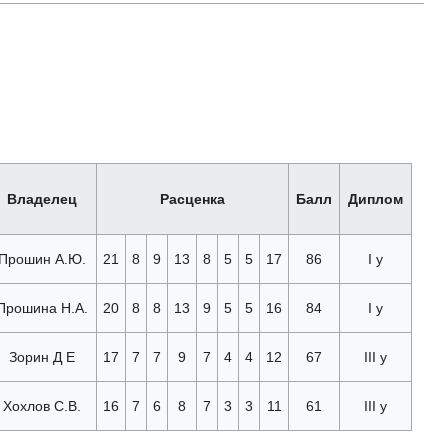
Владелец
Расценка
Балл
Диплом
Прошин А.Ю.
21
8
9
13
8
5
5
17
86
I у
Прошина Н.А.
20
8
8
13
9
5
5
16
84
I у
Зорин Д Е
17
7
7
9
7
4
4
12
67
III у
Хохлов С.В.
16
7
6
8
7
3
3
11
61
III у