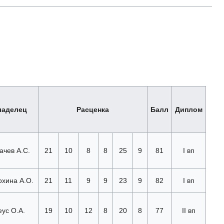
ладелец
Расценка
Балл
Диплом
ачев А.С.
21
10
8
8
25
9
81
I вп
охина А.О.
21
11
9
9
23
9
82
I вп
еус О.А.
19
10
12
8
20
8
77
II вп