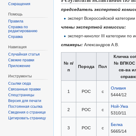
Сокращения
председатель экспертной комис
Помощь
эксперт Всероссийской категори
Правила
члены экспертной комиссии:
Справка по
редактированию
эксперт-кинолог III категории п
Справка
стажеры:
Александров А.В.
Навигация
Случайная статья
Кличка со
Свежие правки
№ п/
№ ВПКОС
Приложение
Порода
Пол
п
св-ва и
Инструменты
справк
Ссылки сюда
Оливия
Связанные правки
1
РОС
с
5444/12
Спецстраницы
Версия для печати
Ной-Ума
Постоянная ссылка
2
РОС
с
Сведения о странице
5310/11
Цитировать страницу
Белка
3
РОС
с
5665/14