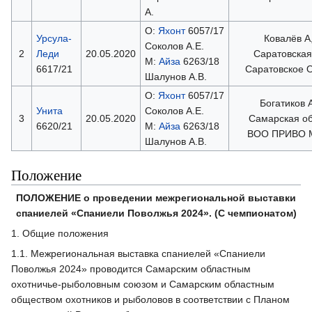
А.
О:
Яхонт
6057/17
Урсула-
Ковалёв А
Соколов А.Е.
2
Леди
20.05.2020
Саратовская
М:
Айза
6263/18
6617/21
Саратовское
Шалунов А.В.
О:
Яхонт
6057/17
Богатиков 
Унита
Соколов А.Е.
3
20.05.2020
Самарская об
6620/21
М:
Айза
6263/18
ВОО ПРИВО
Шалунов А.В.
Положение
ПОЛОЖЕНИЕ о проведении межрегиональной выставки
спаниелей «Спаниели Поволжья 2024». (С чемпионатом)
1. Общие положения
1.1. Межрегиональная выставка спаниелей «Спаниели
Поволжья 2024» проводится Самарским областным
охотничье-рыболовным союзом и Самарским областным
обществом охотников и рыболовов в соответствии с Планом