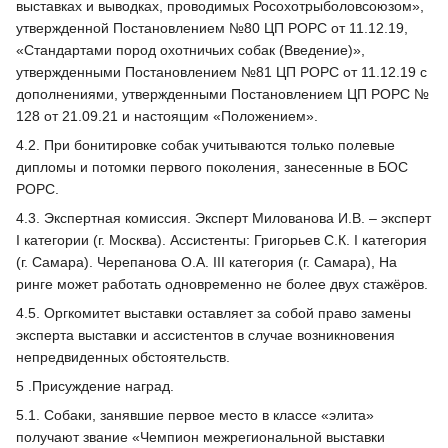
выставках и выводках, проводимых Росохотрыболовсоюзом»,
утвержденной Постановлением №80 ЦП РОРС от 11.12.19,
«Стандартами пород охотничьих собак (Введение)»,
утвержденными Постановлением №81 ЦП РОРС от 11.12.19 с
дополнениями, утвержденными Постановлением ЦП РОРС №
128 от 21.09.21 и настоящим «Положением».
4.2. При бонитировке собак учитываются только полевые
дипломы и потомки первого поколения, занесенные в БОС
РОРС.
4.3. Экспертная комиссия. Эксперт Милованова И.В. – эксперт
I категории (г. Москва). Ассистенты: Григорьев С.К. I категория
(г. Самара). Черепанова О.А. III категория (г. Самара), На
ринге может работать одновременно не более двух стажёров.
4.5. Оргкомитет выставки оставляет за собой право замены
эксперта выставки и ассистентов в случае возникновения
непредвиденных обстоятельств.
5 .Присуждение наград.
5.1. Собаки, занявшие первое место в классе «элита»
получают звание «Чемпион межрегиональной выставки