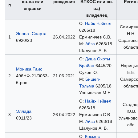
св-ва или
рождения
ВПКОС или св-
Регио
п
справки
ва)
владелец
О:
Найк-Нэйвел
Семирян
6265/18
Энона -Спарта
Н.Н.
1
26.04.2022
Ермиличев С.В.
6920/23
Саратовс
М:
Айза
6263/18
област
Шалунов А. В.
О:
Душа Охоты
Брайан
6445/20
Нарицы
Моника Таис
Сухов Ю.
Е.Е.
2
496НФ-21/0053-
21.06.2021
М:
Бишеп-
Самарск
6-рос
Тэльма
6205/18
област
Упшинская М.Н.
О:
Найк-Нэйвел
Стадле
6265/18
Эллада
Ю.В.
3
26.04.2022
Ермиличев С.В.
6911/23
Ульяновс
М:
Айза
6263/18
обл.
Шалунов А. В.
О:
Космос