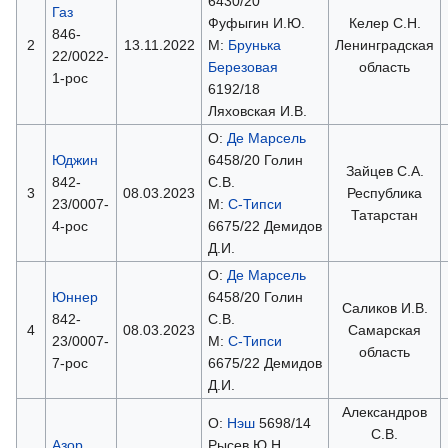
6430/20
Газ
Фуфыгин И.Ю.
Келер С.Н.
846-
2
13.11.2022
М:
Брунька
Ленинградская
22/0022-
Березовая
область
1-рос
6192/18
Ляховская И.В.
О:
Де Марсель
Юджин
6458/20 Голин
Зайцев С.А.
842-
С.В.
3
08.03.2023
Республика
23/0007-
М:
С-Типси
Татарстан
4-рос
6675/22 Демидов
Д.И.
О:
Де Марсель
Юннер
6458/20 Голин
Саликов И.В.
842-
С.В.
4
08.03.2023
Самарская
23/0007-
М:
С-Типси
область
7-рос
6675/22 Демидов
Д.И.
Александров
О:
Нэш
5698/14
С.В.
Азор
Рысев Ю.Н.