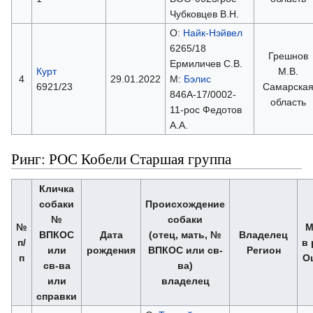
Чубковцев В.Н.
О:
Найк-Нэйвел
6265/18
Грешнов
Ермиличев С.В.
Курт
М.В.
4
29.01.2022
М:
Бэлис
6921/23
Самарска
846А-17/0002-
область
11-рос Федотов
А.А.
Ринг: РОС Кобели Старшая группа
Кличка
собаки
Происхождение
№
собаки
№
М
ВПКОС
Дата
(отец, мать, №
Владелец
п/
в 
или
рождения
ВПКОС или св-
Регион
п
О
св-ва
ва)
или
владелец
справки