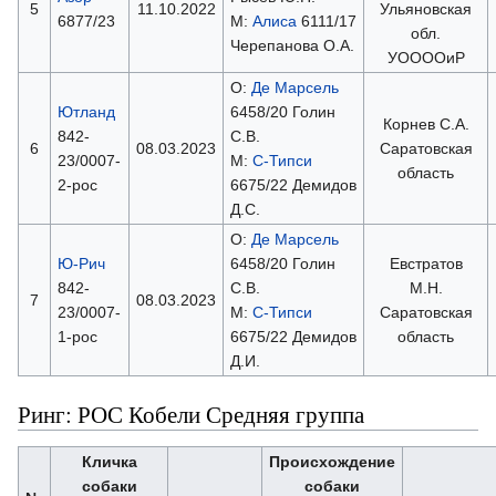
5
11.10.2022
Ульяновская
6877/23
М:
Алиса
6111/17
обл.
Черепанова О.А.
УООООиР
О:
Де Марсель
Ютланд
6458/20 Голин
Корнев С.А.
842-
С.В.
6
08.03.2023
Саратовская
23/0007-
М:
С-Типси
область
2-рос
6675/22 Демидов
Д.С.
О:
Де Марсель
Ю-Рич
6458/20 Голин
Евстратов
842-
С.В.
М.Н.
7
08.03.2023
23/0007-
М:
С-Типси
Саратовская
1-рос
6675/22 Демидов
область
Д.И.
Ринг: РОС Кобели Средняя группа
Кличка
Происхождение
собаки
собаки