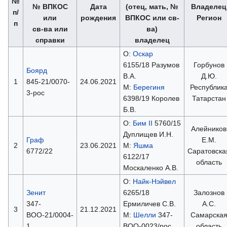
№
№ ВПКОС
Дата
(отец, мать, №
Владелец
п/
или
рождения
ВПКОС или св-
Регион
п
св-ва или
ва)
справки
владелец
О:
Оскар
6155/18 Разумов
Горбунов
Боярд
В.А.
Д.Ю.
1
845-21/0070-
24.06.2021
М:
Берегиня
Республик
3-рос
6398/19 Королев
Татарстан
Б.В.
О:
Бим II
5760/15
Алейников
Дуплищев И.Н.
Граф
Е.М.
2
23.06.2021
М:
Яшма
6772/22
Саратовска
6122/17
область
Москаленко А.В.
О:
Найк-Нэйвел
Зенит
6265/18
Залознов
347-
Ермиличев С.В.
А.С.
3
21.12.2021
ВОО-21/0004-
М:
Шелли
347-
Самарска
1
ВОО-0023/рос
область