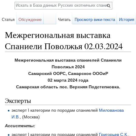
Поиск
Статья
Обсуждение
Читать
Просмотр вики-текста
История
Межрегиональная выставка
Спаниели Поволжья 02.03.2024
Перейти к:
навигация
,
поиск
Межрегиональная выставка спаниелей Спаниели
Поволжья 2024
Самарский ООРС, Самарское ОООиР
02 марта 2024 года
Самарская область пос. Верхняя Подстепновка.
Эксперты
эксперт I категории по породам спаниелей
Милованова
И.В.
, (Москва)
Ассистенты:
эксперт I категории по породам спаниелей
Григорьев С.К.
,