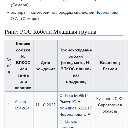
(Самара)
эксперт III категории по породам спаниелей
Черепанова
О.А.
, (Самара)
Ринг: РОС Кобели Младшая группа
Кличка
собаки
Происхождение
№
собаки
№
ВПКОС
Дата
(отец, мать, №
Владелец
п/
или
рождения
ВПКОС или св-
Регион
п
св-ва
ва)
или
владелец
справки
О:
Нэш
5698/14
Кузнецов С.Ю.
Анкор
Рысев Ю.Н
1
11.10.2022
Саратовская
6942/24
М:
Алиса
6111/17
область
Черепанова О.А.
О:
Мирон