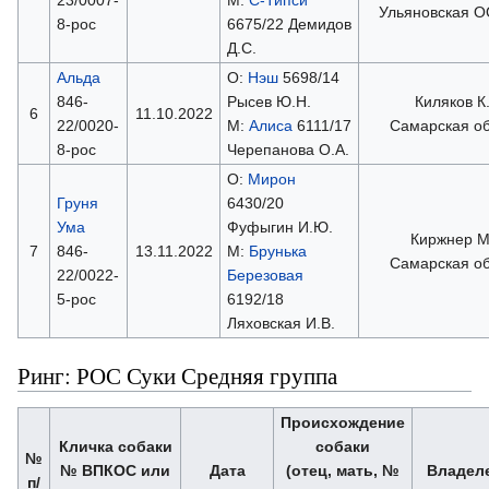
Ульяновская 
8-рос
6675/22 Демидов
Д.С.
Альда
О:
Нэш
5698/14
846-
Рысев Ю.Н.
Киляков К
6
11.10.2022
22/0020-
М:
Алиса
6111/17
Самарская об
8-рос
Черепанова О.А.
О:
Мирон
Груня
6430/20
Ума
Фуфыгин И.Ю.
Киржнер М.
7
846-
13.11.2022
М:
Брунька
Самарская об
22/0022-
Березовая
5-рос
6192/18
Ляховская И.В.
Ринг: РОС Суки Средняя группа
Происхождение
Кличка собаки
собаки
№
№ ВПКОС или
Дата
(отец, мать, №
Владел
п/