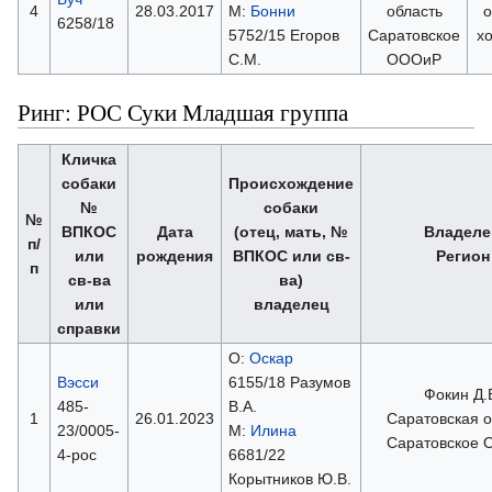
4
28.03.2017
М:
Бонни
область
о
6258/18
5752/15 Егоров
Саратовское
х
С.М.
ОООиР
Ринг: РОС Суки Младшая группа
Кличка
собаки
Происхождение
№
собаки
№
ВПКОС
Дата
(отец, мать, №
Владеле
п/
или
рождения
ВПКОС или св-
Регион
п
св-ва
ва)
или
владелец
справки
О:
Оскар
Вэсси
6155/18 Разумов
Фокин Д.
485-
В.А.
1
26.01.2023
Саратовская о
23/0005-
М:
Илина
Саратовское
4-рос
6681/22
Корытников Ю.В.