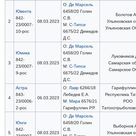
О:
Де Марсель
Ювента
6458/20 Голин
Болотов А.
842-
С.В.
2
08.03.2023
Ульяновская о
23/0007-
М:
С-Типси
Ульяновская 
10-рос
6675/22 Демидов
Д.С.
О:
Де Марсель
Юмика
6458/20 Голин
Луковников 
842-
С.В.
3
08.03.2023
Самарская об
23/0007-
М:
С-Типси
Самарское 
9-рос
6675/22 Демидов
Д.С.
Астра
О:
Лавр
6266/18
Гарифуллин 
843-
Лебедев Е.А.
Респуюлика Та
4
06.03.2023
23/0006-
М:
Мира
6576/21
РОО
2-рос
Гарифуллин Р.Р.
Татохотрыболов
О:
Де Марсель
Юнги
6458/20 Голин
Выборнов А
842-
С.В.
5
08.03.2023
Ульяновская о
23/0007-
М:
С-Типси