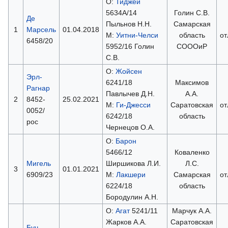
О:
Тиджей
5634А/14
Голин С.В.
Де
Пыльнов Н.Н.
Самарская
1
Марсель
01.04.2018
М:
Уитни-Челси
область
от
6458/20
5952/16 Голин
СОООиР
С.В.
О:
Жойсен
Эрл-
6241/18
Максимов
Рагнар
Павлычев Д.Н.
А.А.
2
8452-
25.02.2021
М:
Ги-Джесси
Саратовская
от
0052/
6242/18
область
рос
Чернецов О.А.
О:
Барон
5466/12
Коваленко
Мигель
Ширшикова Л.И.
Л.С.
3
01.01.2021
6909/23
М:
Лакшери
Самарская
от
6224/18
область
Бородулин А.Н.
О:
Агат
5241/11
Марчук А.А.
Жарков А.А.
Саратовская
Буч