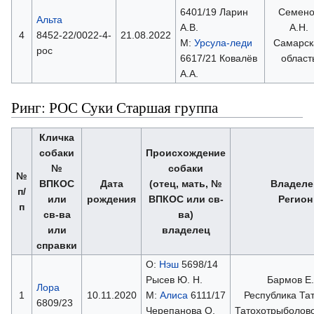
6401/19 Ларин
Семено
Альта
А.В.
А.Н.
4
8452-22/0022-4-
21.08.2022
М:
Урсула-леди
Самарск
рос
6617/21 Ковалёв
област
А.А.
Ринг: РОС Суки Старшая группа
Кличка
собаки
Происхождение
№
собаки
№
ВПКОС
Дата
(отец, мать, №
Владеле
п/
или
рождения
ВПКОС или св-
Регион
п
св-ва
ва)
или
владелец
справки
О:
Нэш
5698/14
Рысев Ю. Н.
Бармов Е.
Лора
1
10.11.2020
М:
Алиса
6111/17
Республика Та
6809/23
Черепанова О.
Татохотрыболов