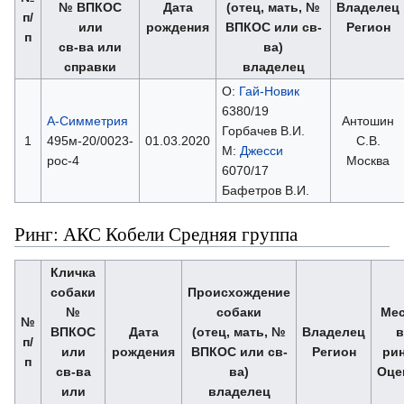
№ ВПКОС
Дата
(отец, мать, №
Владелец
п/
или
рождения
ВПКОС или св-
Регион
п
св-ва или
ва)
справки
владелец
О:
Гай-Новик
6380/19
А-Симметрия
Антошин
Горбачев В.И.
1
495м-20/0023-
01.03.2020
С.В.
М:
Джесси
рос-4
Москва
6070/17
Бафетров В.И.
Ринг: АКС Кобели Средняя группа
Кличка
собаки
Происхождение
№
собаки
Мес
№
ВПКОС
Дата
(отец, мать, №
Владелец
в
п/
или
рождения
ВПКОС или св-
Регион
рин
п
св-ва
ва)
Оце
или
владелец