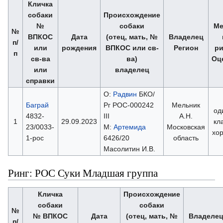
Кличка
собаки
Происхождение
№
собаки
Ме
№
ВПКОС
Дата
(отец, мать, №
Владелец
п/
или
рождения
ВПКОС или св-
Регион
ри
п
св-ва
ва)
Оц
или
владелец
справки
О:
Радвин
БКО/
Баграй
Рг РОС-000242
Мельник
од
4832-
III
А.Н.
1
29.09.2023
кл
23/0033-
М:
Артемида
Московская
хо
1-рос
6426/20
область
Масолитин И.В.
Ринг: РОС Суки Младшая группа
Кличка
Происхождение
собаки
собаки
№
№ ВПКОС
Дата
(отец, мать, №
Владеле
п/