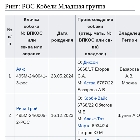
Ринг: РОС Кобели Младшая группа
Кличка
Происхождение
собаки
собаки
№
№ ВПКОС
Дата
(отец, мать, №
Владеле
п/
или
рождения
ВПКОС или св-
Регион
п
св-ва или
ва)
справки
владелец
О:
Диксон
Аякс
6068/17 Егоров
Базарова
1
495М-24/0041-
23.05.2024
С.А.
А.В.
3-рос
М:
Астра
6767/22
Москва
Базарова А.В.
О:
Корби-Вайс
6768/22 Облогов
Ричи-Грей
М.Е.
2
495М-24/0005-
16.12.2023
Шунин А.О
М:
Алекс-Тат
2-РОС
Марта
6934/24
Петров Ю.М.