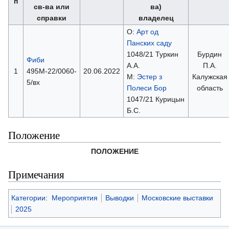
п
св-ва или
ва)
справки
владелец
О:
Арт од
Панских саду
1048/21 Туркин
Бурдин
Фиби
А.А.
П.А.
1
495М-22/0060-
20.06.2022
М:
Эстер з
Калужская
5/вх
Полеси Бор
область
1047/21 Курицын
Б.С.
Положение
ПОЛОЖЕНИЕ
Примечания
Категории
:
Мероприятия
Выводки
Московские выставки
2025