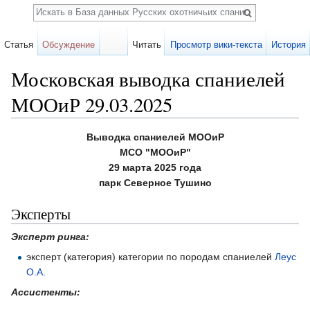
Поиск
Статья
Обсуждение
Читать
Просмотр вики-текста
История
Московская выводка спаниелей
МООиР 29.03.2025
Перейти к:
навигация
,
поиск
Выводка спаниелей МООиР
МСО "МООиР"
29 марта 2025 года
парк Северное Тушино
Эксперты
Эксперт ринга:
эксперт (категория) категории по породам спаниелей
Леус
О.А.
Ассистенты: