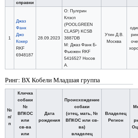
справки
О: Пулгрин
Клэсп
Джаз
(POOLGREEN
Фанк
оди
CLASP) KCSB
Джо
Утин Д.В.
рин
1
28.09.2023
3887DB
Кокер
Москва
оче
М: Джаз Фанк Б-
RKF
хор
Фьюжен RKF
6948187
5416527 Носов
А.
Ринг: ВХ Кобели Младшая группа
Кличка
собаки
Происхождение
№
собаки
М
№
ВПКОС
Дата
(отец, мать, №
Владелец
п/
или
рождения
ВПКОС или св-
Регион
р
п
св-ва
ва)
Оц
или
владелец