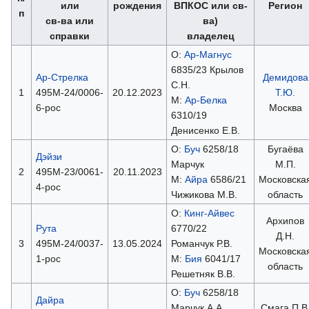
или
рождения
ВПКОС или св-
Регион
п
св-ва или
ва)
справки
владелец
О:
Ар-Магнус
6835/23 Крылов
Ар-Стрелка
Демидова
С.Н.
1
495М-24/0006-
20.12.2023
Т.Ю.
М:
Ар-Белка
6-рос
Москва
6310/19
Денисенко Е.В.
О:
Буч
6258/18
Бугаёва
Дэйзи
Марчук
М.П.
2
495М-23/0061-
20.11.2023
М:
Айра
6586/21
Московска
4-рос
Чижикова М.В.
область
О:
Кинг-Айвес
Архипов
Рута
6770/22
Д.Н.
3
495М-24/0037-
13.05.2024
Романчук Р.В.
Московска
1-рос
М:
Бия
6041/17
область
Решетняк В.В.
О:
Буч
6258/18
Дайра
Марчук А.А.
Смага П.В