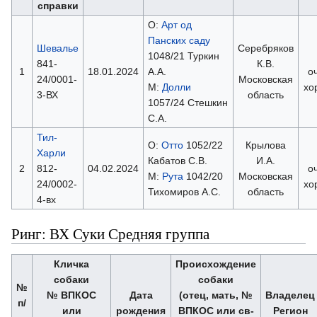
справки
О:
Арт од
Панских саду
Шевалье
Серебряков
1048/21 Туркин
841-
К.В.
1
18.01.2024
А.А.
о
24/0001-
Московская
М:
Долли
хо
3-ВХ
область
1057/24 Стешкин
С.А.
Тил-
О:
Отто
1052/22
Крылова
Харли
Кабатов С.В.
И.А.
2
812-
04.02.2024
о
М:
Рута
1042/20
Московская
24/0002-
хо
Тихомиров А.С.
область
4-вх
Ринг: ВХ Суки Средняя группа
Кличка
Происхождение
собаки
собаки
№
№ ВПКОС
Дата
(отец, мать, №
Владелец
п/
или
рождения
ВПКОС или св-
Регион