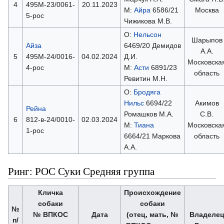
4
495М-23/0061-
20.11.2023
М:
Айра
6586/21
Москва
5-рос
Чижикова М.В.
О:
Нельсон
Шарыпов
Айза
6469/20 Демидов
А.А.
5
495М-24/0016-
04.02.2024
Д.И.
Московска
4-рос
М:
Асти
6891/23
область
Ревитин М.Н.
О:
Бродяга
Нильс
6694/22
Акимов
Рейна
Ромашков М.А.
С.В.
6
812-в-24/0010-
02.03.2024
М:
Тиана
Московска
1-рос
6664/21 Маркова
область
А.А.
Ринг: РОС Суки Средняя группа
Кличка
Происхождение
собаки
собаки
№
№ ВПКОС
Дата
(отец, мать, №
Владеле
п/