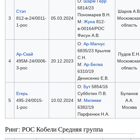
О:
Шарм Герр
6814/23
Стэп
Шаров А.В
Пономарев В.Н.
3
812-в-24/0011-
05.03.2024
Московска
М:
Жуна
812-
1-рос
область
в-00164/РОС
Фисун А.В.
О:
Ар-Магнус
6835/23 Крылов
Ар-Скай
Пудов Е.Н
С.Н.
4
495М-24/0006-
20.12.2023
Московска
М:
Ар-Белка
3-рос
область
6310/19
Денисенко Е.В.
О:
Бут
5854/16
Егерь
Субботин П.В.
Буланов
5
495-24/0015-
10.02.2024
М:
Миликки
А.А.
1-рос
6382/19
Москва
Парфенюк Н.А.
Ринг: РОС Кобели Средняя группа