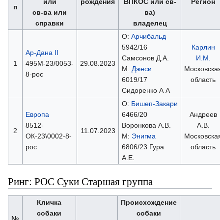
или
рождения
ВПКОС или св-
Регион
п
св-ва или
ва)
справки
владелец
О:
Арчибальд
5942/16
Карлин
Ар-Дана II
Самсонов Д.А.
И.М.
1
495М-23/0053-
29.08.2023
М:
Джеси
Московска
8-рос
6019/17
область
Сидоренко А А
О:
Бишеп-Закари
Европа
6466/20
Андреев
8512-
Воронкова А.В.
А.В.
2
11.07.2023
ОК-23\0002-8-
М:
Энигма
Московска
рос
6806/23 Гура
область
А.Е.
Ринг: РОС Суки Старшая группа
Кличка
Происхождение
собаки
собаки
№