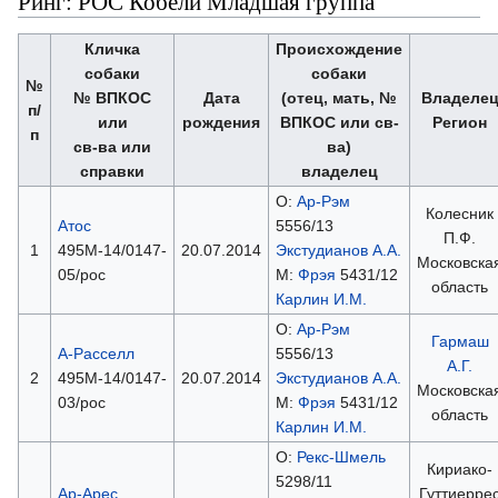
Ринг: РОС Кобели Младшая группа
Кличка
Происхождение
собаки
собаки
№
№ ВПКОС
Дата
(отец, мать, №
Владеле
п/
или
рождения
ВПКОС или св-
Регион
п
св-ва или
ва)
справки
владелец
О:
Ар-Рэм
Колесник
Атос
5556/13
П.Ф.
1
495М-14/0147-
20.07.2014
Экстудианов А.А.
Московска
05/рос
М:
Фрэя
5431/12
область
Карлин И.М.
О:
Ар-Рэм
Гармаш
А-Расселл
5556/13
А.Г.
2
495М-14/0147-
20.07.2014
Экстудианов А.А.
Московска
03/рос
М:
Фрэя
5431/12
область
Карлин И.М.
О:
Рекс-Шмель
Кириако-
5298/11
Ар-Арес
Гуттиерре