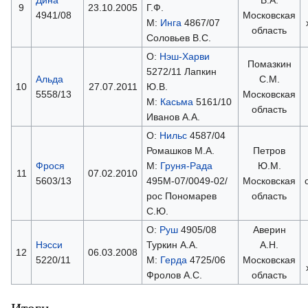
9
23.10.2005
Г.Ф.
4941/08
Московская
М:
Инга
4867/07
область
Соловьев В.С.
О:
Нэш-Харви
Помазкин
5272/11 Лапкин
Альда
С.М.
10
27.07.2011
Ю.В.
5558/13
Московская
М:
Касьма
5161/10
область
Иванов А.А.
О:
Нильс
4587/04
Ромашков М.А.
Петров
Фрося
М:
Груня-Рада
Ю.М.
11
07.02.2010
5603/13
495М-07/0049-02/
Московская
рос Пономарев
область
С.Ю.
О:
Руш
4905/08
Аверин
Нэсси
Туркин А.А.
А.Н.
12
06.03.2008
5220/11
М:
Герда
4725/06
Московская
Фролов А.С.
область
Итоги