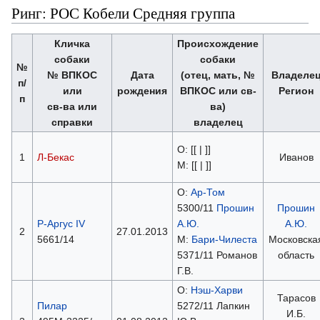
Ринг: РОС Кобели Средняя группа
Кличка
Происхождение
собаки
собаки
№
№ ВПКОС
Дата
(отец, мать, №
Владеле
п/
или
рождения
ВПКОС или св-
Регион
п
св-ва или
ва)
справки
владелец
О: [[ | ]]
1
Л-Бекас
Иванов
М: [[ | ]]
О:
Ар-Том
5300/11
Прошин
Прошин
Р-Аргус IV
А.Ю.
А.Ю.
2
27.01.2013
5661/14
М:
Бари-Чилеста
Московска
5371/11 Романов
область
Г.В.
О:
Нэш-Харви
Тарасов
Пилар
5272/11 Лапкин
И.Б.