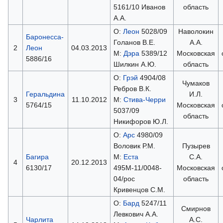
5161/10 Иванов
область
А.А.
О:
Леон
5028/09
Наволокин
Баронесса-
Голанов В.Е.
А.А.
2
Леон
04.03.2013
М:
Дэра
5389/12
Московская
5886/16
Шилкин А.Ю.
область
О:
Грэй
4904/08
Чумаков
Ребров В.К.
Геральдина
И.Л.
3
11.10.2012
М:
Стива-Черри
5764/15
Московская
5037/09
область
Никифоров Ю.Л.
О:
Арс
4980/09
Воловик Р.М.
Пузырев
Багира
М:
Еста
С.А.
4
20.12.2013
6130/17
495М-11/0048-
Московская
04/рос
область
Кривенцов С.М.
О:
Бард
5247/11
Смирнов
Левкович А.А.
Чарлита
А.С.