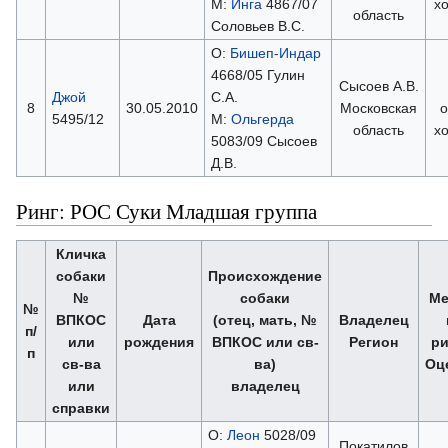
М:
Инга
4867/07
х
область
Соловьев В.С.
О:
Бишеп-Индар
4668/05 Гулин
Сысоев А.В.
Джой
С.А.
8
30.05.2010
Московская
о
5495/12
М:
Ольгерда
область
х
5083/09 Сысоев
Д.В.
Ринг: РОС Суки Младшая группа
Кличка
собаки
Происхождение
№
собаки
Ме
№
ВПКОС
Дата
(отец, мать, №
Владелец
п/
или
рождения
ВПКОС или св-
Регион
ри
п
св-ва
ва)
Оц
или
владелец
справки
О:
Леон
5028/09
Покатилов