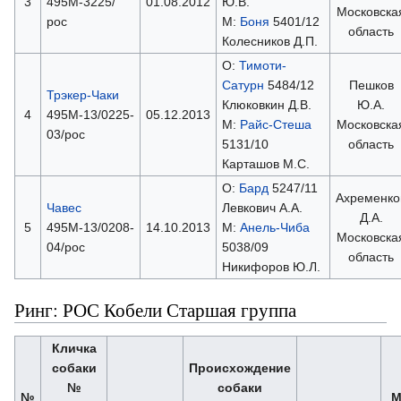
3
495М-3225/
01.08.2012
Ю.В.
Московска
рос
М:
Боня
5401/12
область
Колесников Д.П.
О:
Тимоти-
Сатурн
5484/12
Пешков
Трэкер-Чаки
Клюковкин Д.В.
Ю.А.
4
495М-13/0225-
05.12.2013
М:
Райс-Стеша
Московска
03/рос
5131/10
область
Карташов М.С.
О:
Бард
5247/11
Ахременко
Чавес
Левкович А.А.
Д.А.
5
495М-13/0208-
14.10.2013
М:
Анель-Чиба
Московска
04/рос
5038/09
область
Никифоров Ю.Л.
Ринг: РОС Кобели Старшая группа
Кличка
собаки
Происхождение
№
собаки
№
М