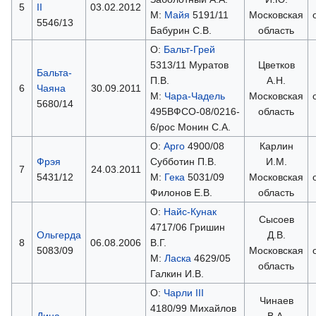
5
II
03.02.2012
М:
Майя
5191/11
Московская
5546/13
Бабурин С.В.
область
О:
Бальт-Грей
5313/11 Муратов
Цветков
Бальта-
П.В.
А.Н.
6
Чаяна
30.09.2011
М:
Чара-Чадель
Московская
5680/14
495ВФСО-08/0216-
область
6/рос Монин С.А.
О:
Арго
4900/08
Карлин
Фрэя
Субботин П.В.
И.М.
7
24.03.2011
5431/12
М:
Гека
5031/09
Московская
Филонов Е.В.
область
О:
Найс-Кунак
Сысоев
4717/06 Гришин
Ольгерда
Д.В.
8
06.08.2006
В.Г.
5083/09
Московская
М:
Ласка
4629/05
область
Галкин И.В.
О:
Чарли III
Чинаев
4180/99 Михайлов
Дина
В.А.