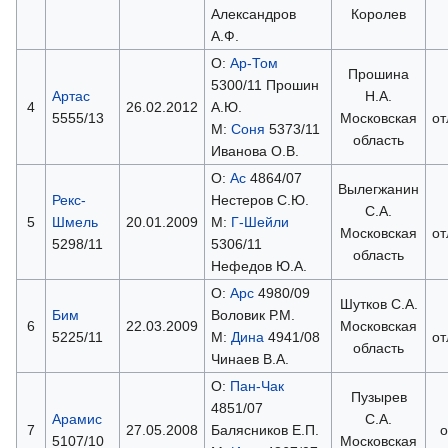
Александров
Королев
А.Ф.
О:
Ар-Том
Прошина
5300/11 Прошин
Артас
Н.А.
4
26.02.2012
А.Ю.
5555/13
Московская
от
М:
Соня
5373/11
область
Иванова О.В.
О:
Ас
4864/07
Вылегжанин
Рекс-
Нестеров С.Ю.
С.А.
5
Шмель
20.01.2009
М:
Г-Шейли
Московская
от
5298/11
5306/11
область
Нефедов Ю.А.
О:
Арс
4980/09
Шутков С.А.
Бим
Воловик Р.М.
6
22.03.2009
Московская
5225/11
М:
Дина
4941/08
от
область
Чинаев В.А.
О:
Пан-Чак
Пузырев
4851/07
Арамис
С.А.
7
27.05.2008
Балясников Е.П.
о
5107/10
Московская