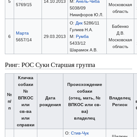
5
14.10.2013
М:
Анель-Чиба
5769/15
Московская
5038/09
область
Никифоров Ю.Л.
О:
Дик
5286/11
Бабенко
Гулиев Н.А.
Марта
Д.В.
6
29.03.2013
М:
Румба
5657/14
Московская
5433/12
область
Шарамок А.В.
Ринг: РОС Суки Старшая группа
Кличка
собаки
Происхождение
№
собаки
№
ВПКОС
Дата
(отец, мать, №
Владелец
п/
или
рождения
ВПКОС или св-
Регион
п
св-ва
ва)
или
владелец
справки
О:
Стив-Чук
Шилкин