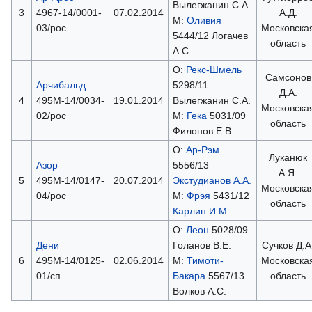
Вылегжанин С.А.
3
4967-14/0001-
07.02.2014
А.Д.
М:
Оливия
03/рос
Московска
5444/12 Логачев
область
А.С.
О:
Рекс-Шмель
Самсонов
Арчибальд
5298/11
Д.А.
4
495М-14/0034-
19.01.2014
Вылегжанин С.А.
Московска
02/рос
М:
Гека
5031/09
область
Филонов Е.В.
О:
Ар-Рэм
Луканюк
Азор
5556/13
А.Я.
5
495М-14/0147-
20.07.2014
Экстудианов А.А.
Московска
04/рос
М:
Фрэя
5431/12
область
Карлин И.М.
О:
Леон
5028/09
Дени
Голанов В.Е.
Сучков Д.А
6
495М-14/0125-
02.06.2014
М:
Тимоти-
Московска
01/сп
Бакара
5567/13
область
Волков А.С.