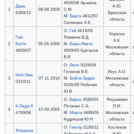
4930/08 Арчаков
Дэра
А.Ю.
1
08.08.2009
С.М.
5389/12
Брянская
М:
Берта
4812/07
область
Силинкин А.Е.
О:
Гай
4614/05
Корягин
Гай-
Ромкина В.Д.
А.К.
2
Бэтти
05.05.2006
М:
Бари-Ивета
Московская
4830/07
4509/03 Курганов
область
В.В.
О:
Леон
5028/09
Голанов В.Е.
Леус А.О.
Ной-Ума
3
07.11.2010
М:
Бойта-Зидан
Московская
5310/11
5035/09 Рябичев
область
Ю.В.
О:
Барон
4590/04
Янушкевич
К-Лада II
Потачин С.А.
О.И.
4
10.09.2005
4789/06
М:
Марта
4689/05
Московская
Кудряшов Ю.Н.
область
О:
Гектор
5190/11
Костюков
Флорина
Заболотный А.А.
И.Ю.