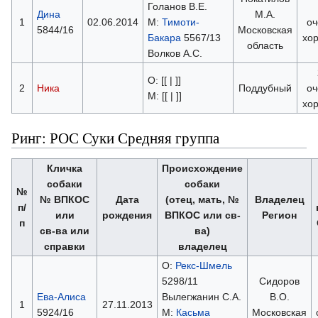
Голанов В.Е.
Дина
М.А.
1
02.06.2014
М:
Тимоти-
оч
5844/16
Московская
Бакара
5567/13
хо
область
Волков А.С.
О: [[ | ]]
2
Ника
Поддубный
оч
М: [[ | ]]
хо
Ринг: РОС Суки Средняя группа
Кличка
Происхождение
собаки
собаки
№
№ ВПКОС
Дата
(отец, мать, №
Владелец
п/
или
рождения
ВПКОС или св-
Регион
п
св-ва или
ва)
справки
владелец
О:
Рекс-Шмель
5298/11
Сидоров
Ева-Алиса
Вылегжанин С.А.
В.О.
1
27.11.2013
5924/16
М:
Касьма
Московская