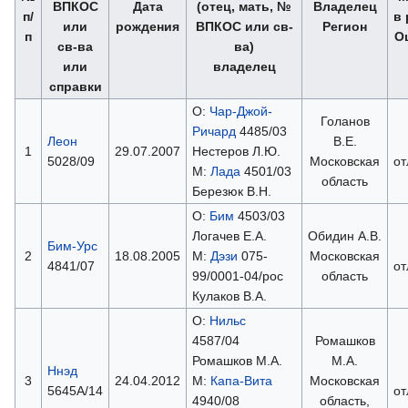
ВПКОС
Дата
(отец, мать, №
Владелец
п/
в 
или
рождения
ВПКОС или св-
Регион
п
О
св-ва
ва)
или
владелец
справки
О:
Чар-Джой-
Голанов
Ричард
4485/03
Леон
В.Е.
1
29.07.2007
Нестеров Л.Ю.
5028/09
Московская
от
М:
Лада
4501/03
область
Березюк В.Н.
О:
Бим
4503/03
Логачев Е.А.
Обидин А.В.
Бим-Урс
2
18.08.2005
М:
Дэзи
075-
Московская
4841/07
от
99/0001-04/рос
область
Кулаков В.А.
О:
Нильс
4587/04
Ромашков
Ромашков М.А.
М.А.
Ннэд
3
24.04.2012
М:
Капа-Вита
Московская
5645А/14
от
4940/08
область,