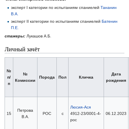
эксперт I категории по испытаниям спаниелей
Тананин
В.А.
эксперт II категории по испытаниям спаниелей
Батенин
П.Е.
стажеры:
Лукашов А.Б.
Личный зачёт
№
№
Дата
п/
Порода
Пол
Кличка
Комиссии
рождения
п
Люсия-Ася
Петрова
15
РОС
с
4912-23/0001-4-
06.12.2023
В.А.
рос