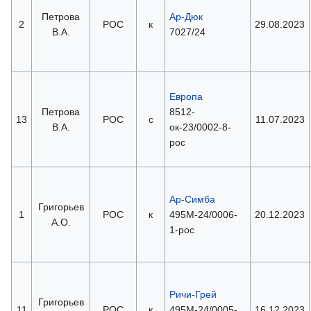
Петрова
Ар-Дюк
2
РОС
к
29.08.2023
В.А.
7027/24
Европа
Петрова
8512-
13
РОС
с
11.07.2023
В.А.
ок-23/0002-8-
рос
Ар-Симба
Григорьев
1
РОС
к
495М-24/0006-
20.12.2023
А.О.
1-рос
Ричи-Грей
Григорьев
11
РОС
к
495M-24/0005-
16.12.2023