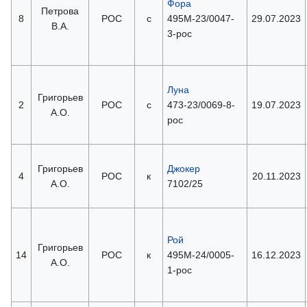
Фора
Петрова
8
РОС
с
495М-23/0047-
29.07.2023
В.А.
3-рос
Луна
Григорьев
2
РОС
с
473-23/0069-8-
19.07.2023
А.О.
рос
Григорьев
Джокер
4
РОС
к
20.11.2023
А.О.
7102/25
Рой
Григорьев
14
РОС
к
495М-24/0005-
16.12.2023
А.О.
1-рос