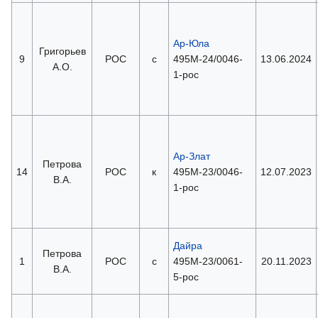
Ар-Юла
Григорьев
9
РОС
с
495М-24/0046-
13.06.2024
А.О.
1-рос
Ар-Злат
Петрова
14
РОС
к
495М-23/0046-
12.07.2023
В.А.
1-рос
Дайра
Петрова
1
РОС
с
495М-23/0061-
20.11.2023
В.А.
5-рос