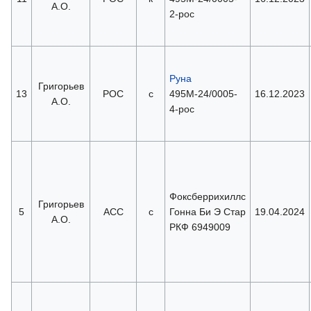
А.О.
2-poc
Руна
Григорьев
13
РОС
с
495М-24/0005-
16.12.2023
А.О.
4-рос
Фоксберрихиллс
Григорьев
5
АСС
с
Гонна Би Э Стар
19.04.2024
А.О.
РКФ 6949009