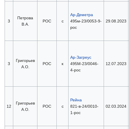
Ар-Деметра
Петрова
3
РОС
с
495м-23/0053-9-
29.08.2023
В.А.
рос
Ар-Загреус
Григорьев
3
РОС
к
495М-23/0046-
12.07.2023
А.О.
4-рос
Рейна
Григорьев
12
РОС
с
821-в-24/0010-
02.03.2024
А.О.
1-рос