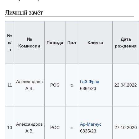
Личный зачёт
№
№
Дата
п/
Порода
Пол
Кличка
Комиссии
рождения
п
Александров
Гай-Фрэя
11
РОС
с
22.04.2022
А.В.
6864/23
Александров
Ар-Магнус
10
РОС
к
27.10.2020
А.В.
6835/23