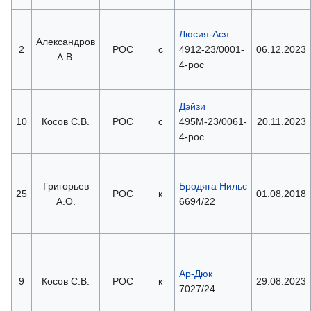
Люсия-Ася
Александров
2
РОС
с
4912-23/0001-
06.12.2023
А.В.
4-рос
Дэйзи
10
Косов С.В.
РОС
с
495М-23/0061-
20.11.2023
4-рос
Григорьев
Бродяга Нильс
25
РОС
к
01.08.2018
А.О.
6694/22
Ар-Дюк
9
Косов С.В.
РОС
к
29.08.2023
7027/24