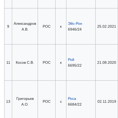
Александров
Эйс-Рон
9
РОС
к
25.02.2021
А.В.
6946/24
Рой
11
Косов С.В.
РОС
к
21.08.2020
6695/22
Григорьев
Роса
13
РОС
с
02.11.2019
А.О.
6684/22