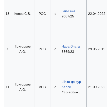
Гай-Гека
13
Косов С.В.
РОС
с
22.04.2022
7087/25
Григорьев
Чара-Злата
7
РОС
с
29.05.2019
А.О.
6869/23
Шато де сур
Григорьев
11
АСС
с
Келли
21.09.2022
А.О.
495-766/асс