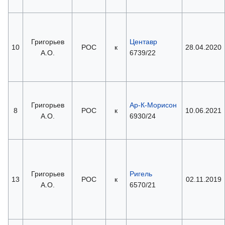
Григорьев
Центавр
10
РОС
к
28.04.2020
А.О.
6739/22
Григорьев
Ар-К-Морисон
8
РОС
к
10.06.2021
А.О.
6930/24
Григорьев
Ригель
13
РОС
к
02.11.2019
А.О.
6570/21