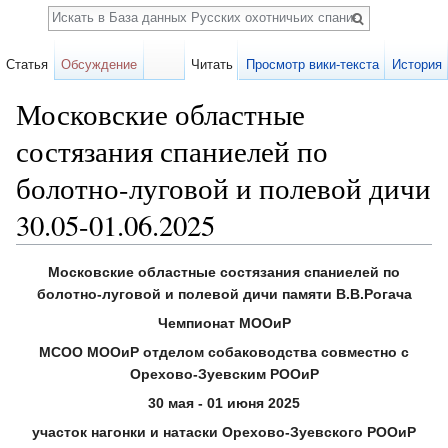
Поиск
Статья
Обсуждение
Читать
Просмотр вики-текста
История
Московские областные
состязания спаниелей по
болотно-луговой и полевой дичи
30.05-01.06.2025
Перейти к:
навигация
,
поиск
Московские областные состязания спаниелей по
болотно-луговой и полевой дичи памяти В.В.Рогача
Чемпионат МООиР
МСОО МООиР отделом собаководства совместно с
Орехово-Зуевским РООиР
30 мая - 01 июня 2025
участок нагонки и натаски Орехово-Зуевского РООиР