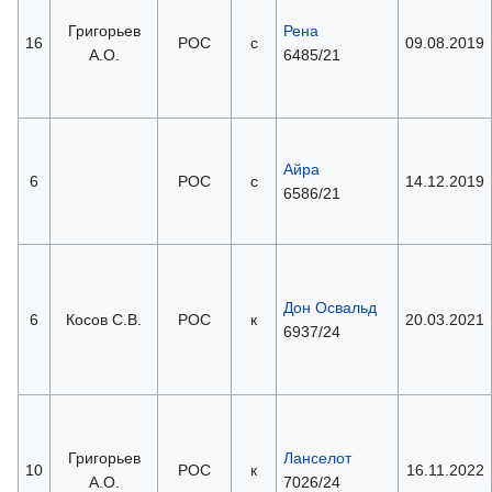
Григорьев
Рена
16
РОС
с
09.08.2019
А.О.
6485/21
Айра
6
РОС
с
14.12.2019
6586/21
Дон Освальд
6
Косов С.В.
РОС
к
20.03.2021
6937/24
Григорьев
Ланселот
10
РОС
к
16.11.2022
А.О.
7026/24