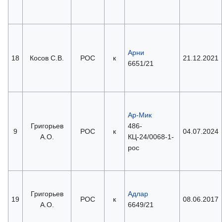
Арни
18
Косов С.В.
РОС
к
21.12.2021
6651/21
Ар-Мик
Григорьев
486-
9
РОС
к
04.07.2024
А.О.
КЦ-24/0068-1-
рос
Григорьев
Адлар
19
РОС
к
08.06.2017
А.О.
6649/21