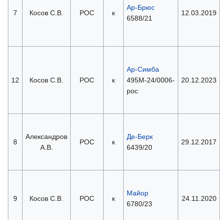
Ар-Брюс
7
Косов С.В.
РОС
к
12.03.2019
6588/21
Ар-Симба
12
Косов С.В.
РОС
к
495М-24/0006-
20.12.2023
рос
Александров
Де-Берк
8
РОС
к
29.12.2017
А.В.
6439/20
Майор
9
Косов С.В.
РОС
к
24.11.2020
6780/23