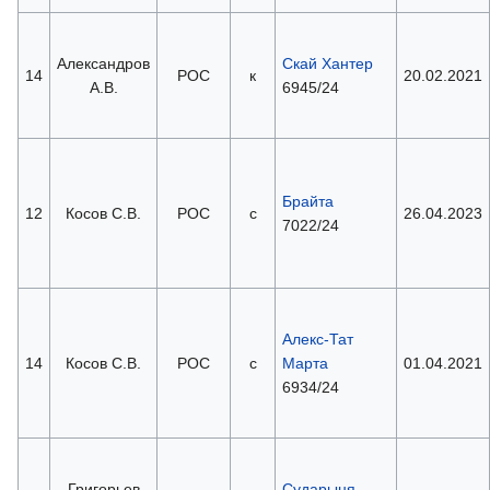
Александров
Скай Хантер
14
РОС
к
20.02.2021
А.В.
6945/24
Брайта
12
Косов С.В.
РОС
с
26.04.2023
7022/24
Алекс-Тат
14
Косов С.В.
РОС
с
Марта
01.04.2021
6934/24
Григорьев
Сударыня