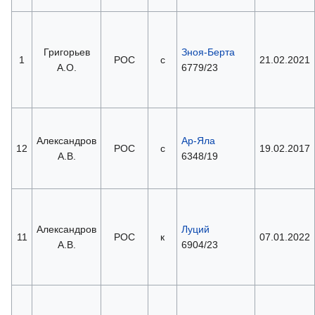
Григорьев
Зноя-Берта
1
РОС
с
21.02.2021
А.О.
6779/23
Александров
Ар-Яла
12
РОС
с
19.02.2017
А.В.
6348/19
Александров
Луций
11
РОС
к
07.01.2022
А.В.
6904/23