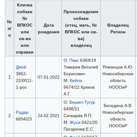
Кличка
собаки
Происхождение
№
собаки
№
ВПКОС
Дата
(отец, мать, №
Владелец
п/
или
рождения
ВПКОС или св-
Регион
п
св-ва
ва)
или
владелец
справки
О:
Пакс
6369/19
Джой
Тиверев Виталий
Романцов А.Ю.
3852-
Борисович
Новосибирская
1
07.01.2022
22/0011-
М:
Кейла
область
1-рос
6674/22 Кряков
НОООиР
А.Г.
О:
Бишеп-Тугур
Беседина А.В.
6498/21
Радар
Новосибирская
2
24.02.2021
Сичкарёв Я.П.
6894/23
область
М:
Жуси
6421/20
НОООиР
Пигаричев Е.С.