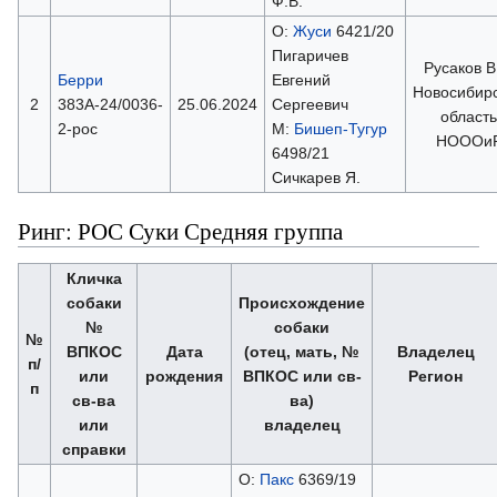
Ф.В.
О:
Жуси
6421/20
Пигаричев
Русаков В
Берри
Евгений
Новосибир
2
383А-24/0036-
25.06.2024
Сергеевич
область
2-рос
М:
Бишеп-Тугур
НОООи
6498/21
Сичкарев Я.
Ринг: РОС Суки Средняя группа
Кличка
собаки
Происхождение
№
собаки
№
ВПКОС
Дата
(отец, мать, №
Владелец
п/
или
рождения
ВПКОС или св-
Регион
п
св-ва
ва)
или
владелец
справки
О:
Пакс
6369/19