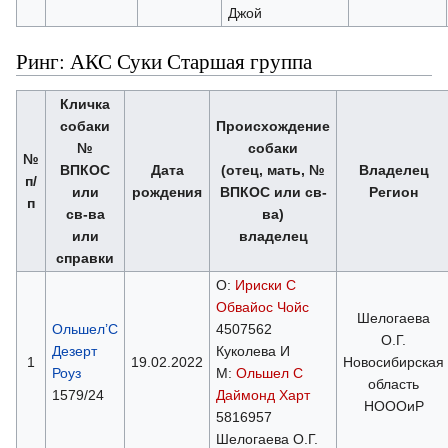
Джой
Ринг: АКС Суки Старшая группа
Кличка
собаки
Происхождение
№
собаки
№
ВПКОС
Дата
(отец, мать, №
Владелец
п/
или
рождения
ВПКОС или св-
Регион
п
св-ва
ва)
или
владелец
справки
О:
Ириски С
Обвайос Чойс
Шелогаева
Ольшел’С
4507562
О.Г.
Дезерт
Куколева И
1
19.02.2022
Новосибирская
Роуз
М:
Ольшел С
область
1579/24
Даймонд Харт
НОООиР
5816957
Шелогаева О.Г.