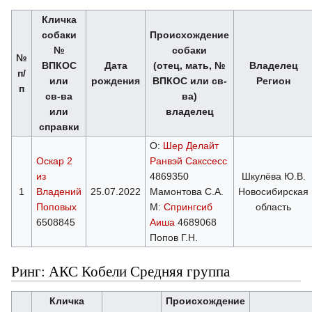
Кличка
собаки
Происхождение
№
собаки
№
ВПКОС
Дата
(отец, мать, №
Владелец
п/
или
рождения
ВПКОС или св-
Регион
п
св-ва
ва)
или
владелец
справки
О:
Шер Делайт
Оскар 2
Ранвэй Сакссесс
из
4869350
Шкулёва Ю.В.
1
Владений
25.07.2022
Мамонтова С.А.
Новосибирская
Поповых
М:
Спрингсиб
область
6508845
Аиша
4689068
Попов Г.Н.
Ринг: АКС Кобели Средняя группа
Кличка
Происхождение