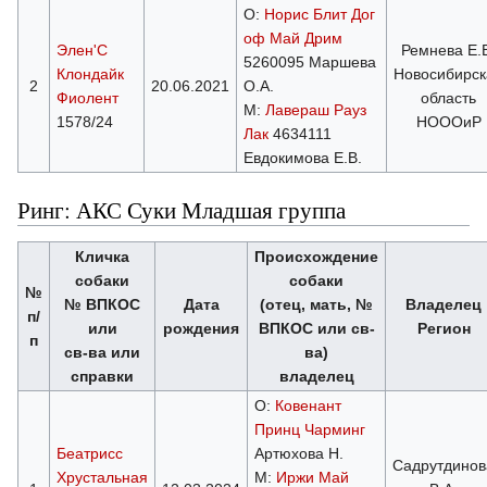
О:
Норис Блит Дог
оф Май Дрим
Элен'С
Ремнева Е.
5260095 Маршева
Клондайк
Новосибирск
2
20.06.2021
О.А.
Фиолент
область
М:
Лавераш Рауз
1578/24
НОООиР
Лак
4634111
Евдокимова Е.В.
Ринг: АКС Суки Младшая группа
Кличка
Происхождение
собаки
собаки
№
№ ВПКОС
Дата
(отец, мать, №
Владелец
п/
или
рождения
ВПКОС или св-
Регион
п
св-ва или
ва)
справки
владелец
О:
Ковенант
Принц Чарминг
Беатрисс
Артюхова Н.
Садрутдинов
Хрустальная
М:
Иржи Май