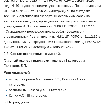
согласно Постановления ЦП РОРС от «19» февраля 2020
года № 93, с дополнениями, утвержденными Постановлением
ЦП РОРС № 135 от 21.09.21 «Инструкцией по методике,
технике и организации экспертизы охотничьих собак на
выставках и выводках, проводимых Росохотрыболовсоюзом»,
утвержденной Постановлением №80 ЦП РОРС от 11.12.19,
«Стандартами пород охотничьих собак (Введение)»,
утвержденными Постановлением №81 ЦП РОРС от 11.12.19 с
дополнениями, утвержденными Постановлением ЦП РОРС №
128 от 21.09.21 и настоящим «Положением»
2.2.
Состав экспертных комиссий:
Главный эксперт выставки - эксперт I категории –
Головина Е.П.
Ринг спаниелей
эксперт на ринге Мартынова Л.З., Всероссийская
категория,
ассистенты: Бокова Д.С., II категория,
Кених А.С., III категория.
3.
Награждение.