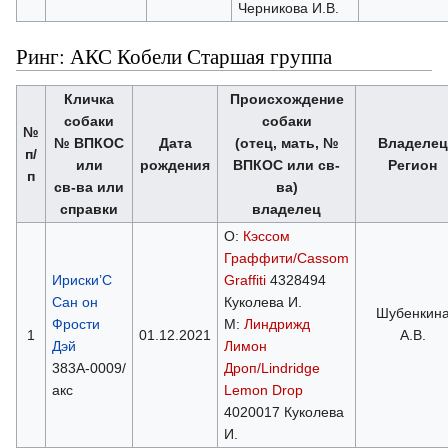
Черникова И.В.
Ринг: АКС Кобели Старшая группа
Кличка
Происхождение
собаки
собаки
№
№ ВПКОС
Дата
(отец, мать, №
Владелец
п/
или
рождения
ВПКОС или св-
Регион
п
св-ва или
ва)
справки
владелец
О:
Кэссом
Граффити/Cassom
Ириски’С
Graffiti
4328494
Сан он
Куколева И.
Шубенкин
Фрости
М:
Линдрижд
1
01.12.2021
А.В.
Дэй
Лимон
383А-0009/
Дроп/Lindridge
акс
Lemon Drop
4020017 Куколева
И.