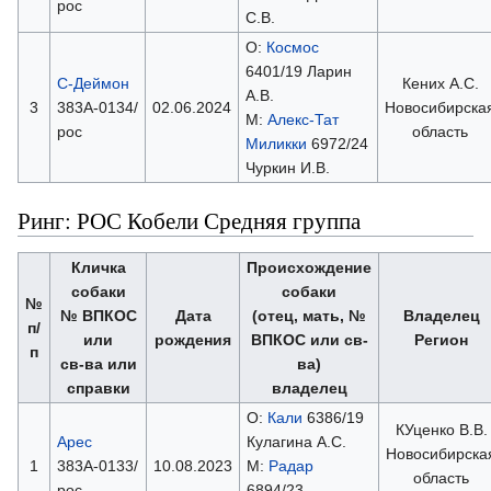
рос
С.В.
О:
Космос
6401/19 Ларин
С-Деймон
Кених А.С.
А.В.
3
383А-0134/
02.06.2024
Новосибирска
М:
Алекс-Тат
рос
область
Миликки
6972/24
Чуркин И.В.
Ринг: РОС Кобели Средняя группа
Кличка
Происхождение
собаки
собаки
№
№ ВПКОС
Дата
(отец, мать, №
Владелец
п/
или
рождения
ВПКОС или св-
Регион
п
св-ва или
ва)
справки
владелец
О:
Кали
6386/19
КУценко В.В.
Арес
Кулагина А.С.
Новосибирска
1
383А-0133/
10.08.2023
М:
Радар
область
рос
6894/23