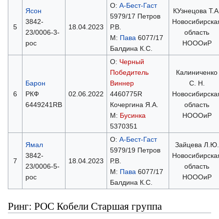
О:
А-Бест-Гаст
Ясон
КУзнецова Т.А
5979/17 Петров
3842-
Новосибирска
5
18.04.2023
Р.В.
23/0006-3-
область
М:
Пава
6077/17
рос
НОООиР
Балдина К.С.
О:
Черный
Победитель
Калиниченко
Барон
Виннер
С. Н.
6
РКФ
02.06.2022
4460775R
Новосибирска
6449241RB
Кочергина Я.А.
область
М:
Бусинка
НОООиР
5370351
О:
А-Бест-Гаст
Ямал
Зайцева Л.Ю.
5979/19 Петров
3842-
Новосибирска
7
18.04.2023
Р.В.
23/0006-5-
область
М:
Пава
6077/17
рос
НОООиР
Балдина К.С.
Ринг: РОС Кобели Старшая группа