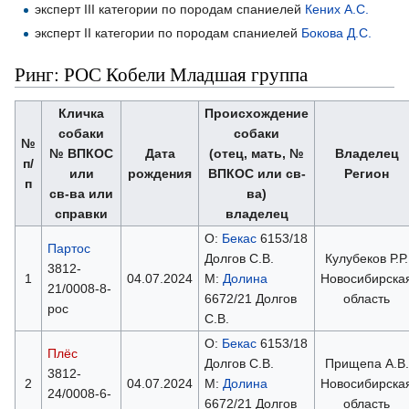
эксперт III категории по породам спаниелей
Кених А.С.
эксперт II категории по породам спаниелей
Бокова Д.С.
Ринг: РОС Кобели Младшая группа
Кличка
Происхождение
собаки
собаки
№
№ ВПКОС
Дата
(отец, мать, №
Владелец
п/
или
рождения
ВПКОС или св-
Регион
п
св-ва или
ва)
справки
владелец
О:
Бекас
6153/18
Партос
Долгов С.В.
Кулубеков Р.Р.
3812-
1
04.07.2024
М:
Долина
Новосибирска
21/0008-8-
6672/21 Долгов
область
рос
С.В.
О:
Бекас
6153/18
Плёс
Долгов С.В.
Прищепа А.В.
3812-
2
04.07.2024
М:
Долина
Новосибирска
24/0008-6-
6672/21 Долгов
область