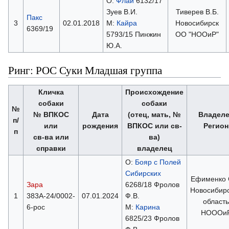
О:
Флай
6132/17
Зуев В.И.
Тиверев В.Б.
Пакс
3
02.01.2018
М:
Кайра
Новосибирск
6369/19
5793/15 Пинжин
ОО "НООиР"
Ю.А.
Ринг: РОС Суки Младшая группа
Кличка
Происхождение
собаки
собаки
№
№ ВПКОС
Дата
(отец, мать, №
Владел
п/
или
рождения
ВПКОС или св-
Регион
п
св-ва или
ва)
справки
владелец
О:
Бояр с Полей
Сибирских
Ефименко 
Зара
6268/18 Фролов
Новосибир
1
383А-24/0002-
07.01.2024
Ф.В.
область
6-рос
М:
Карина
НОООи
6825/23 Фролов