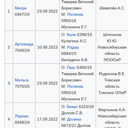
Тиверев Виталий
Мегри
Борисович
Шевелёв А.С.
1
23.09.2022
6947/24
М:
Полянка
5950/16
Мусихина Е.Г.
О:
Кали
6386/19
Штягинов
Кулагина А.С.
Ю.Ю.
Артемида
2
10.08.2023
М:
Радар
Новосибирская
7049/24
6894/23
область
Беседина А.В.
НОООиР
О:
Пакс
6369/19
Тиверев Виталий
Родионов В.Е.
Мельга
Борисович
Томская
3
23.09.2022
7070/25
М:
Полянка
область
5950/16
Томское ООиР
Мусихина Е.Г.
О:
Бекас
6153/18
Мартынов А.А.
Долгов С.В.
Лирика
Новосибирская
4
17.09.2022
М:
Долина
6948/24
область
6672/21 Долгов