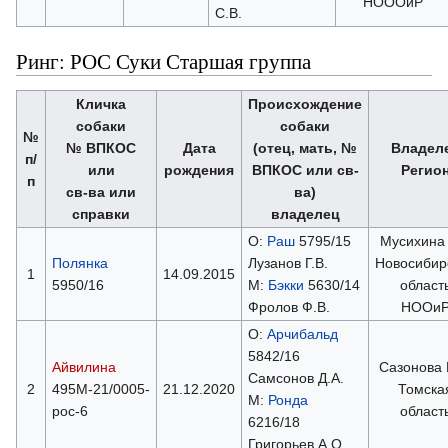
НОООиР
С.В.
Ринг: РОС Суки Старшая группа
Кличка
Происхождение
собаки
собаки
№
№ ВПКОС
Дата
(отец, мать, №
Владел
п/
или
рождения
ВПКОС или св-
Регио
п
св-ва или
ва)
справки
владелец
О:
Раш
5795/15
Мусихина 
Полянка
Лузанов Г.В.
Новосибир
1
14.09.2015
5950/16
М:
Бэкки
5630/14
област
Фролов Ф.В.
НООи
О:
Арчибальд
5842/16
Айвилина
Сазонова 
Самсонов Д.А.
2
495М-21/0005-
21.12.2020
Томска
М:
Ронда
рос-6
област
6216/18
Григорьев А.О.