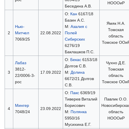
НОООиР
Беседина А.В.
О:
Кан
6167/18
Базин А.С.
Ямяк Н.А.
Нью-
М:
Азалия с
Томская
2
Митчел
22.08.2022
Полей
область
7069/25
Сибирских
Томское ООи
6276/19
Баклашков П.С.
О:
Бекас
6153/18
Лабаз
Чухно Д.Е.
Долгов С.В.
3812-
Томская
3
17.09.2022
М:
Долина
22/0006-3-
область
6672/21 Долгов
рос
Томское ООи
С.В.
О:
Пакс
6369/19
Тиверев Виталий
Павлик О.О.
Мингер
Борисович
Новосибирска
4
23.09.2022
7048/24
М:
Полянка
область
5950/16
НОООиР
Мусихина Е.Г.