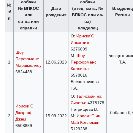
собаки
собаки
№
№ ВПКОС
Дата
(отец, мать, №
Владелец
п/
или
рождения
ВПКОС или св-
Регион
п
св-ва или
ва)
справки
владелец
О:
Ириски'С
Инкогнито
6276899
Шоу
М:
Шоу
Бесщетнико
Перфоманс
1
12.06.2023
Перформанс
Т.А.
Маршмеллоу
Каллиста
6824488
5578616
Бесщетникова
Т.А.
О:
Талисман на
Счастье
4378178
Ириски'С
Петрищева В.
Джар оф
Лобанов Д.
2
15.09.2022
М:
Ириски'С ин
Джем
Май Коллекшн
6508859
5129238