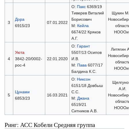
О:
Пакс
6369/19
Тиверев Виталий
Щукин М.
Дора
Борисович
Новосибир
3
07.01.2022
6915/23
М:
Кейла
област
6674/22 Кряков
НОООи
А.Г.
О:
Гарант
Литягин А
Уюта
5507/13 Осипов
Новосибир
4
3842-20/0002-
22.01.2020
И.В.
област
рос-4
М:
Пава
6077/17
НОООи
Балдина К.С.
О:
Никсон
Щелгуно
6151/18 Довбыш
А.И.
Цунами
С.С.
5
16.03.2021
Новосибир
6853/23
М:
Джана
област
6519/21
НОООи
Ситников А.В.
Ринг: АСС Кобели Средняя группа