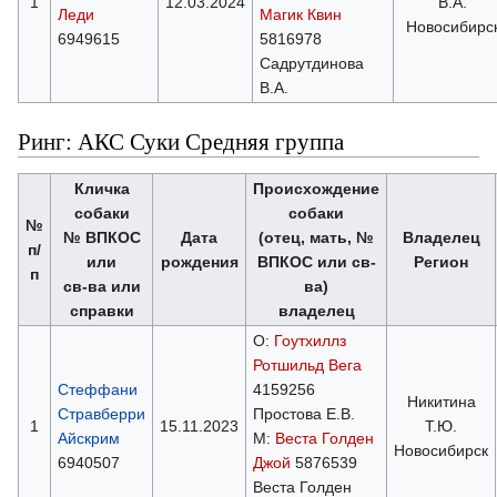
1
12.03.2024
В.А.
Леди
Магик Квин
Новосибирс
6949615
5816978
Садрутдинова
В.А.
Ринг: АКС Суки Средняя группа
Кличка
Происхождение
собаки
собаки
№
№ ВПКОС
Дата
(отец, мать, №
Владелец
п/
или
рождения
ВПКОС или св-
Регион
п
св-ва или
ва)
справки
владелец
О:
Гоутхиллз
Ротшильд Вега
Стеффани
4159256
Никитина
Стравберри
Простова Е.В.
1
15.11.2023
Т.Ю.
Айскрим
М:
Веста Голден
Новосибирск
6940507
Джой
5876539
Веста Голден