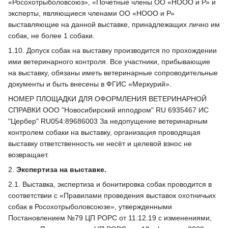
«Росохотрыболовсоюз», «Почетные члены ОО «НООО и Р» и
эксперты, являющиеся членами ОО «НООО и Р»
выставляющие на данной выставке, принадлежащих лично им
собак, не более 1 собаки.
1.10. Допуск собак на выставку производится по прохождении
ими ветеринарного контроля. Все участники, прибывающие
на выставку, обязаны иметь ветеринарные сопроводительные
документы и быть внесены в ФГИС «Меркурий».
НОМЕР ПЛОЩАДКИ ДЛЯ ОФОРМЛЕНИЯ ВЕТЕРИНАРНОЙ
СПРАВКИ ООО "Новосибирский ипподром" RU 6935467 ИС
"Цербер" RU054:89686003 За недопущение ветеринарным
контролем собаки на выставку, организация проводящая
выставку ответственность не несёт и целевой взнос не
возвращает.
2.
Экспертиза на выставке.
2.1. Выставка, экспертиза и бонитировка собак проводится в
соответствии с «Правилами проведения выставок охотничьих
собак в Росохотрыболовсоюзе», утвержденными
Постановлением №79 ЦП РОРС от 11.12.19 с изменениями,