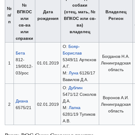
№
собаки
№
ВПКОС
Дата
(отец, мать, №
Владелец
п/
или
рождения
ВПКОС или св-
Регион
п
св-ва
ва)
или
владелец
справки
О:
Бояр-
Бета
Борислав
Богданов Н.А.
812-
5349/11 Артюхов
1
01.01.2019
Ленинградская
19/0012-
А.Г.
область
03/рос
М:
Луна
6126/17
Вавилов Д.А.
О:
Дублин
5471/12 Соколов
Воронов А.И.
Диана
Д.А.
2
02.01.2019
Ленинградская
6575/21
М:
Лапка
область
6281/19 Тупиков
А.В.