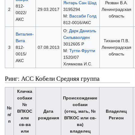
Янтарь Сан Шад
Резван В.А.
812-
2
29.03.2017
3195294
Ленинградская
0022/
М:
Вассаби Голд
область
АКС
812-0016/АКС
О:
Дарк Даниэль
Виталия-
Сильваолден
Вита
Тиханов П.В.
3012605 Р
3
812-
07.08.2013
Ленинградская
М:
Тутти-Фрутти
0015/
область
1520/07
АКС
Хлямкова И.С.
Ринг: АСС Кобели Средняя группа
Кличка
собаки
Происхождение
№
собаки
№
ВПКОС
Дата
(отец, мать, №
Владелец
п/
или
рождения
ВПКОС или св-
Регион
п
св-ва
ва)
или
владелец