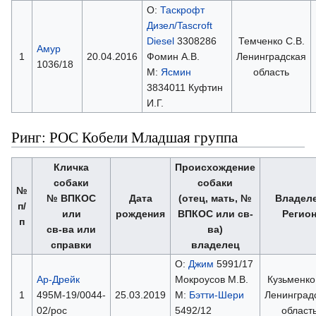
О:
Таскрофт
Дизел/Tascroft
Diesel
3308286
Темченко С.В.
Амур
1
20.04.2016
Фомин А.В.
Ленинградская
1036/18
М:
Ясмин
область
3834011 Куфтин
И.Г.
Ринг: РОС Кобели Младшая группа
Кличка
Происхождение
собаки
собаки
№
№ ВПКОС
Дата
(отец, мать, №
Владел
п/
или
рождения
ВПКОС или св-
Регио
п
св-ва или
ва)
справки
владелец
О:
Джим
5991/17
Ар-Дрейк
Мокроусов М.В.
Кузьменко 
1
495М-19/0044-
25.03.2019
М:
Бэтти-Шери
Ленинград
02/рос
5492/12
област