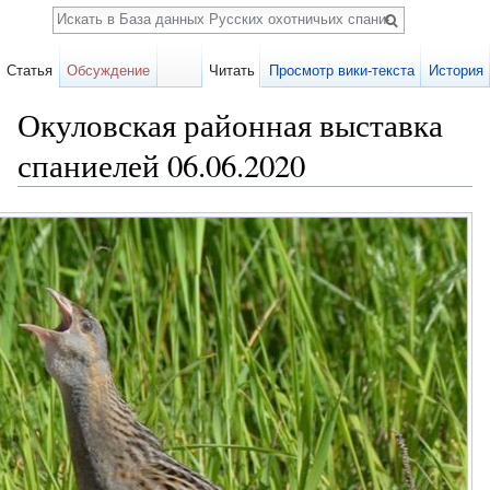
Поиск
Статья
Обсуждение
Читать
Просмотр вики-текста
История
Окуловская районная выставка
спаниелей 06.06.2020
Перейти к:
навигация
,
поиск