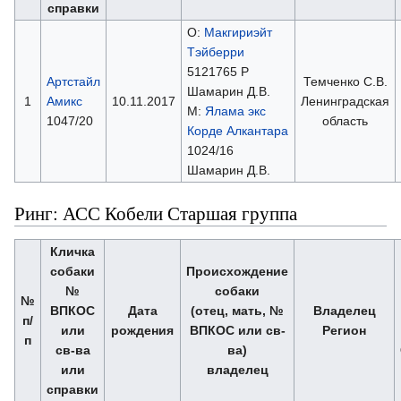
справки
О:
Макгириэйт
Тэйберри
5121765 Р
Артстайл
Темченко С.В.
Шамарин Д.В.
1
Амикс
10.11.2017
Ленинградская
М:
Ялама экс
1047/20
область
Корде Алкантара
1024/16
Шамарин Д.В.
Ринг: АСС Кобели Старшая группа
Кличка
собаки
Происхождение
№
собаки
№
ВПКОС
Дата
(отец, мать, №
Владелец
п/
или
рождения
ВПКОС или св-
Регион
п
св-ва
ва)
или
владелец
справки