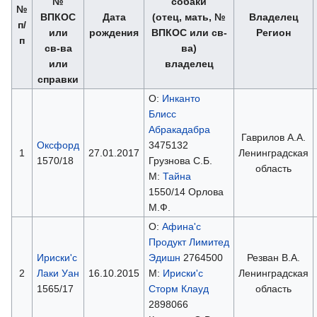
№
собаки
№
ВПКОС
Дата
(отец, мать, №
Владелец
п/
или
рождения
ВПКОС или св-
Регион
п
св-ва
ва)
или
владелец
справки
О:
Инканто
Блисс
Абракадабра
Гаврилов А.А.
Оксфорд
3475132
1
27.01.2017
Ленинградская
1570/18
Грузнова С.Б.
область
М:
Тайна
1550/14 Орлова
М.Ф.
О:
Афина'с
Продукт Лимитед
Ириски'с
Эдишн
2764500
Резван В.А.
2
Лаки Уан
16.10.2015
М:
Ириски'с
Ленинградская
1565/17
Сторм Клауд
область
2898066