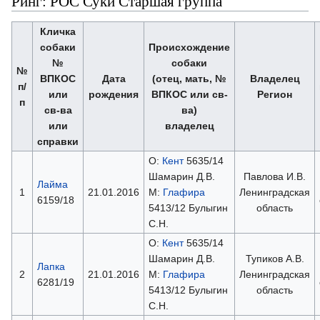
Ринг: РОС Суки Старшая группа
Кличка
собаки
Происхождение
№
собаки
№
ВПКОС
Дата
(отец, мать, №
Владелец
п/
или
рождения
ВПКОС или св-
Регион
п
св-ва
ва)
или
владелец
справки
О:
Кент
5635/14
Шамарин Д.В.
Павлова И.В.
Лайма
1
21.01.2016
М:
Глафира
Ленинградская
6159/18
5413/12 Булыгин
область
С.Н.
О:
Кент
5635/14
Шамарин Д.В.
Тупиков А.В.
Лапка
2
21.01.2016
М:
Глафира
Ленинградская
6281/19
5413/12 Булыгин
область
С.Н.