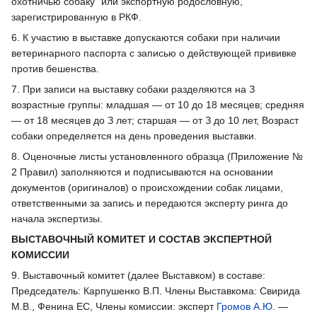
охотничью собаку“ или экспортную родословную,
зарегистрированную в РКФ.
6. К участию в выставке допускаются собаки при наличии
ветеринарного паспорта с записью о действующей прививке
против бешенства.
7. При записи на выставку собаки разделяются на З
возрастные группы: младшая — от 10 до 18 месяцев; средняя
— от 18 месяцев до З лет; старшая — от З до 10 лет, Возраст
собаки определяется на день проведения выставки.
8. Оценочные листы установленного образца (Приложение №
2 Правил) заполняются и подписываются на основании
документов (оригиналов) о происхождении собак лицами,
ответственными за запись и передаются эксперту ринга до
начала экспертизы.
ВЫСТАВОЧНЫЙ КОМИТЕТ И СОСТАВ ЭКСПЕРТНОЙ
КОМИССИИ
9. Выставочный комитет (далее Выставком) в составе:
Председатель: Карпушенко В.П. Члены Выставкома: Свирида
М.В., Фенина ЕС, Члены комиссии: эксперт
Громов А.Ю.
—