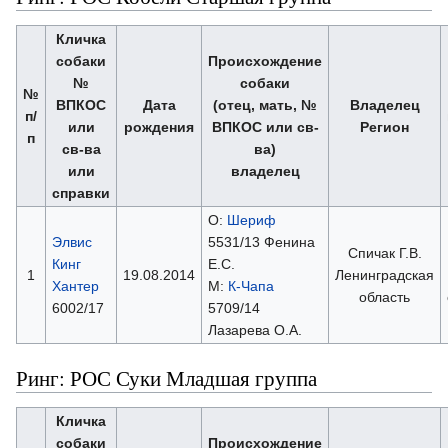
Кличка
собаки
Происхождение
№
собаки
№
ВПКОС
Дата
(отец, мать, №
Владелец
п/
или
рождения
ВПКОС или св-
Регион
п
св-ва
ва)
или
владелец
справки
О:
Шериф
Элвис
5531/13 Фенина
Спичак Г.В.
Кинг
Е.С.
1
19.08.2014
Ленинградская
Хантер
М:
К-Чапа
область
6002/17
5709/14
Лазарева О.А.
Ринг: РОС Суки Младшая группа
Кличка
собаки
Происхождение