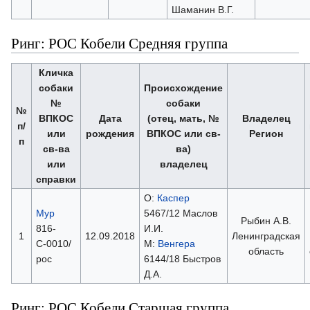
Шаманин В.Г.
Ринг: РОС Кобели Средняя группа
Кличка
собаки
Происхождение
№
собаки
№
ВПКОС
Дата
(отец, мать, №
Владелец
п/
или
рождения
ВПКОС или св-
Регион
п
св-ва
ва)
или
владелец
справки
О:
Каспер
Мур
5467/12 Маслов
Рыбин А.В.
816-
И.И.
1
12.09.2018
Ленинградская
С-0010/
М:
Венгера
область
рос
6144/18 Быстров
Д.А.
Ринг: РОС Кобели Старшая группа