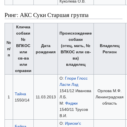
Куколева О.В.
Ринг: АКС Суки Старшая группа
Кличка
собаки
Происхождение
№
собаки
№
ВПКОС
Дата
(отец, мать, №
Владелец
п/
или
рождения
ВПКОС или св-
Регион
п
св-ва
ва)
или
владелец
справки
О:
Глори Глосс
Ласти Лэд
1541/12 Иванова
Орлова М.Ф.
Тайна
1
11.03.2013
Л.Б.
Ленинградская
1550/14
М:
Фиджи
область
1540/11 Трусов
В.И.
О:
Ириски'с
Байра