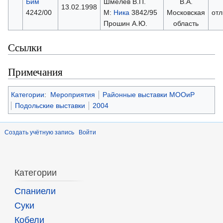
Бим
Шмелев В.П.
В.А.
13.02.1998
4242/00
М:
Ника
3842/95
Московская
отл
Прошин А.Ю.
область
Ссылки
Примечания
Категории
:
Мероприятия
Районные выставки МООиР
Подольские выставки
2004
Создать учётную запись
Войти
Категории
Спаниели
Суки
Кобели