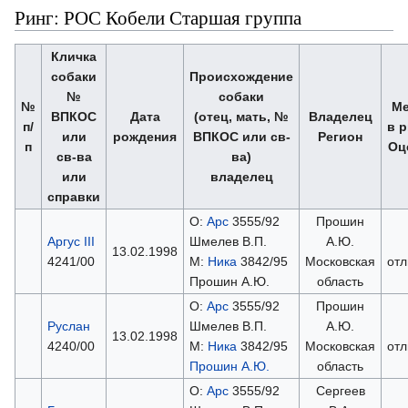
Ринг: РОС Кобели Старшая группа
Кличка
собаки
Происхождение
№
собаки
№
Ме
ВПКОС
Дата
(отец, мать, №
Владелец
п/
в р
или
рождения
ВПКОС или св-
Регион
п
Оц
св-ва
ва)
или
владелец
справки
О:
Арс
3555/92
Прошин
Аргус III
Шмелев В.П.
А.Ю.
13.02.1998
4241/00
М:
Ника
3842/95
Московская
отл
Прошин А.Ю.
область
О:
Арс
3555/92
Прошин
Руслан
Шмелев В.П.
А.Ю.
13.02.1998
4240/00
М:
Ника
3842/95
Московская
отл
Прошин А.Ю.
область
О:
Арс
3555/92
Сергеев