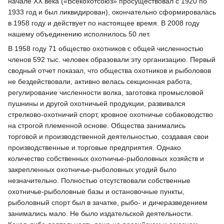
начале XX века («Всекохотсоюз» просуществовал с 1920 по
1933 год и был ликвидирован), окончательно сформировалась
в 1958 году и действует по настоящее время. В 2008 году
нашему объединению исполнилось 50 лет.
В 1958 году 71 общество охотников с общей численностью
членов 592 тыс. человек образовали эту организацию. Первый
сводный отчет показал, что общества охотников и рыболовов
не бездействовали, активно велась секционная работа,
регулирование численности волка, заготовка промысловой
пушнины и другой охотничьей продукции, развивался
стрелково-охотничий спорт, кровное охотничье собаководство
на строгой племенной основе. Общества занимались
торговой и производственной деятельностью, создавая свои
производственные и торговые предприятия. Однако
количество собственных охотничье-рыболовных хозяйств и
закрепленных охотничье-рыболовных угодий было
незначительно. Полностью отсутствовали собственные
охотничье-рыболовные базы и остановочные пункты,
рыболовный спорт был в зачатке, рыбо- и дичеразведением
занимались мало. Не было издательской деятельности.