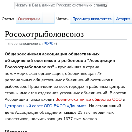
Поиск
Статья
Обсуждение
Читать
Просмотр вики-текста
История
Росохотрыболовсоюз
(перенаправлено с «
РОРС
»)
Перейти к:
навигация
,
поиск
Общероссийская ассоциация общественных
объединений охотников и рыболовов "Ассоциация
Росохотрыболовсоюз"
- крупнейшая в стране
некоммерческая организация, объединяющая 79
региональных общественных объединений охотников и
рыболовов. Практически во всех городах и районных центрах
страны имеются отделения указанных объединений. В состав
Ассоциации также входят
Военно-охотничье общество ОСО
и
Центральный совет ОГО ВФСО «Динамо»
. На сегодняшний
день Ассоциация объединяет свыше 23 тыс. первичных
коллективов, насчитывающих 1677 тыс. членов.
История