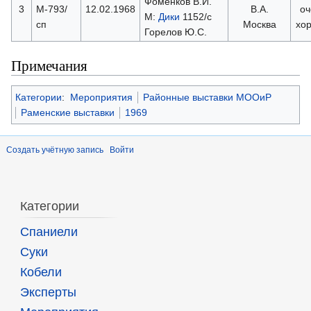
Фоменков В.И.
3
М-793/
12.02.1968
В.А.
оч
М:
Дики
1152/с
сп
Москва
хо
Горелов Ю.С.
Примечания
Категории
:
Мероприятия
Районные выставки МООиР
Раменские выставки
1969
Создать учётную запись
Войти
Категории
Спаниели
Суки
Кобели
Эксперты