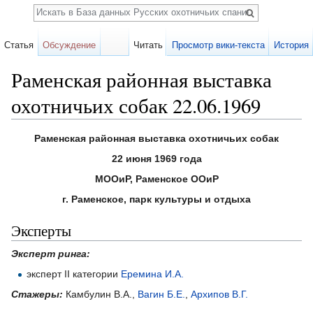
Поиск
Статья
Обсуждение
Читать
Просмотр вики-текста
История
Раменская районная выставка
охотничьих собак 22.06.1969
Перейти к:
навигация
,
поиск
Раменская районная выставка охотничьих собак
22 июня 1969 года
МООиР, Раменское ООиР
г. Раменское, парк культуры и отдыха
Эксперты
Эксперт ринга:
эксперт II категории
Еремина И.А.
Стажеры:
Камбулин В.А.,
Вагин Б.Е.
,
Архипов В.Г.