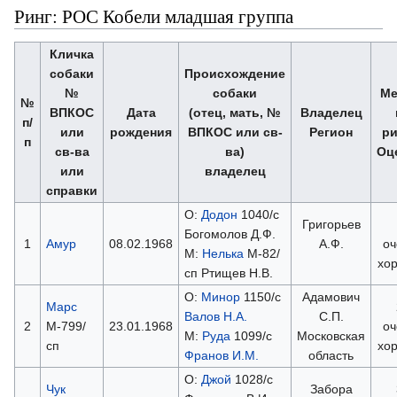
Ринг: РОС Кобели младшая группа
Кличка
собаки
Происхождение
№
собаки
Ме
№
ВПКОС
Дата
(отец, мать, №
Владелец
п/
или
рождения
ВПКОС или св-
Регион
ри
п
св-ва
ва)
Оц
или
владелец
справки
О:
Додон
1040/с
Григорьев
Богомолов Д.Ф.
1
Амур
08.02.1968
А.Ф.
оч
М:
Нелька
М-82/
хо
сп Ртищев Н.В.
О:
Минор
1150/с
Адамович
Марс
Валов Н.А.
С.П.
2
М-799/
23.01.1968
оч
М:
Руда
1099/с
Московская
сп
хо
Франов И.М.
область
О:
Джой
1028/с
Чук
Забора