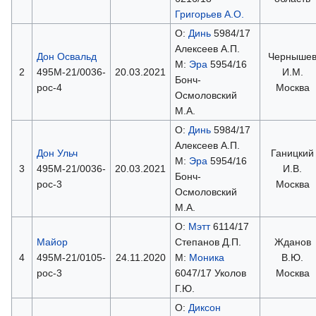
Григорьев А.О.
О:
Динь
5984/17
Алексеев А.П.
Дон Освальд
Черныше
М:
Эра
5954/16
2
495М-21/0036-
20.03.2021
И.М.
Бонч-
рос-4
Москва
Осмоловский
М.А.
О:
Динь
5984/17
Алексеев А.П.
Дон Ульч
Ганицкий
М:
Эра
5954/16
3
495М-21/0036-
20.03.2021
И.В.
Бонч-
рос-3
Москва
Осмоловский
М.А.
О:
Мэтт
6114/17
Майор
Степанов Д.П.
Жданов
4
495М-21/0105-
24.11.2020
М:
Моника
В.Ю.
рос-3
6047/17 Уколов
Москва
Г.Ю.
О:
Диксон