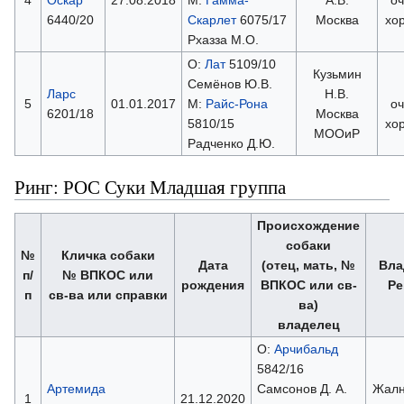
6440/20
Скарлет
6075/17
Москва
хо
Рхазза М.О.
О:
Лат
5109/10
Кузьмин
Семёнов Ю.В.
Ларс
Н.В.
5
01.01.2017
М:
Райс-Рона
оч
6201/18
Москва
5810/15
хо
МООиР
Радченко Д.Ю.
Ринг: РОС Суки Младшая группа
Происхождение
собаки
№
Кличка собаки
Дата
(отец, мать, №
Вла
п/
№ ВПКОС или
рождения
ВПКОС или св-
Ре
п
св-ва или справки
ва)
владелец
О:
Арчибальд
5842/16
Артемида
Самсонов Д. А.
Жалн
1
21.12.2020