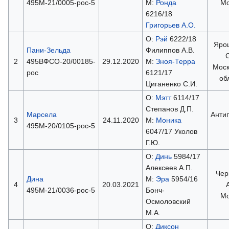
495М-21/0005-рос-5
М:
Ронда
Мо
6216/18
Григорьев А.О.
О:
Рэй
6222/18
Яро
Пани-Зельда
Филиппов А.В.
С
2
495ВФСО-20/00185-
29.12.2020
М:
Зноя-Терра
Моск
рос
6121/17
об
Циганенко С.И.
О:
Мэтт
6114/17
Степанов Д.П.
Марсела
Антип
3
24.11.2020
М:
Моника
495М-20/0105-рос-5
6047/17 Уколов
Г.Ю.
О:
Динь
5984/17
Алексеев А.П.
Чер
Дина
М:
Эра
5954/16
4
20.03.2021
А
495М-21/0036-рос-5
Бонч-
Мо
Осмоловский
М.А.
О:
Диксон