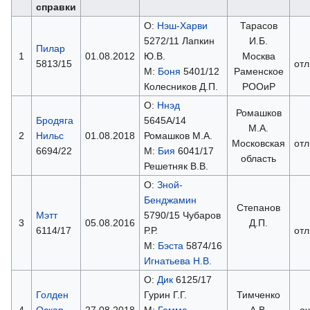
справки
О:
Нэш-Харви
Тарасов
5272/11 Лапкин
И.Б.
Пилар
1
01.08.2012
Ю.В.
Москва
5813/15
отл
М:
Боня
5401/12
Раменское
Колесников Д.П.
РООиР
О:
Ннэд
Ромашков
Бродяга
5645А/14
М.А.
2
Нильс
01.08.2018
Ромашков М.А.
Московская
отл
6694/22
М:
Бия
6041/17
область
Решетняк В.В.
О:
Зной-
Бенджамин
Степанов
Мэтт
5790/15 Чубаров
3
05.08.2016
Д.П.
6114/17
Р.Р.
отл
М:
Бэста
5874/16
Игнатьева Н.В.
О:
Дик
6125/17
Голден
Гурин Г.Г.
Тимченко
4
Оскар
27.08.2018
М:
Гамма-
А.В.
оч