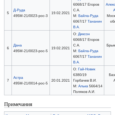
6068/17 Егоров
Алек
Д-Руда
С.А.
А
5
19.02.2021
495М-21/0023-рос-3
М:
Байла-Руда
Моск
6067/17
Тананин
об
В.А.
О:
Диксон
6068/17 Егоров
Дана
С.А.
Брык
6
19.02.2021
495М-21/0023-рос-5
М:
Байла-Руда
6067/17
Тананин
В.А.
О:
Гай-Новик
6380/19
Баз
Астра
7
20.01.2021
Горбачев В.И.
А
495М-21/0014-рос-5
М:
Алька
5664/14
Поляков А.И.
Примечания