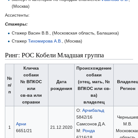
(Москва)
Ассистенты:
Стажеры:
Стажер Васин В.В., (Московская область, Балашиха)
Стажер
Тихомирова А.В.
, (Москва)
Ринг: РОС Кобели Младшая группа
Кличка
Происхождение
собаки
собаки
№
№ ВПКОС
Дата
(отец, мать, №
Владеле
п/
или
рождения
ВПКОС или св-
Регион
п
св-ва или
ва)
справки
владелец
О:
Арчибальд
5842/16
Черныше
Арни
Самсонов Д.А.
М.В.
1
21.12.2020
6651/21
М:
Ронда
Московска
6216/18
область