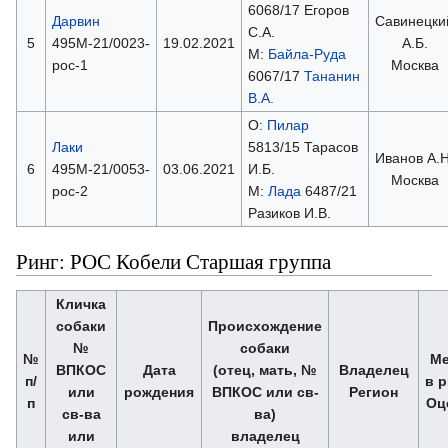
6068/17 Егоров
Дарвин
Савинецки
С.А.
5
495М-21/0023-
19.02.2021
А.Б.
М:
Байла-Руда
рос-1
Москва
6067/17
Тананин
В.А.
О:
Пилар
Лаки
5813/15 Тарасов
Иванов А.Н
6
495М-21/0053-
03.06.2021
И.Б.
Москва
рос-2
М:
Лада
6487/21
Разиков И.В.
Ринг: РОС Кобели Старшая группа
Кличка
собаки
Происхождение
№
собаки
№
Ме
ВПКОС
Дата
(отец, мать, №
Владелец
п/
в р
или
рождения
ВПКОС или св-
Регион
п
Оц
св-ва
ва)
или
владелец