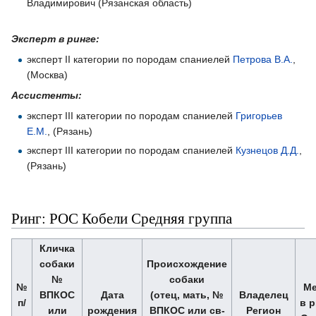
Владимирович (Рязанская область)
Эксперт в ринге:
эксперт II категории по породам спаниелей
Петрова В.А.
,
(Москва)
Ассистенты:
эксперт III категории по породам спаниелей
Григорьев
Е.М.
, (Рязань)
эксперт III категории по породам спаниелей
Кузнецов Д.Д.
,
(Рязань)
Ринг: РОС Кобели Средняя группа
Кличка
собаки
Происхождение
№
собаки
№
Ме
ВПКОС
Дата
(отец, мать, №
Владелец
п/
в р
или
рождения
ВПКОС или св-
Регион