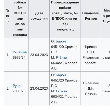
собаки
Происхождение
№
собаки
№
Ме
ВПКОС
Дата
(отец, мать, №
Владелец
п/
в р
или
рождения
ВПКОС или св-
Регион
п
Оце
св-ва
ва)
или
владелец
справки
О:
Барон
6451/20 Хромов
Кривов
Р-Лайма
П.С.
Н.Ю.
1
23.04.2023
6985/24
М:
Р-Вита
Рязанская
отл
6634/21 Фролов
область
А.В.
О:
Барон
6451/20 Хромов
Пилецкий
Руна
П.С.
2
23.04.2023
Д.Н.
7089/25
М:
Р-Вита
отл
Рязань
6634/21 Фролов
А.В.