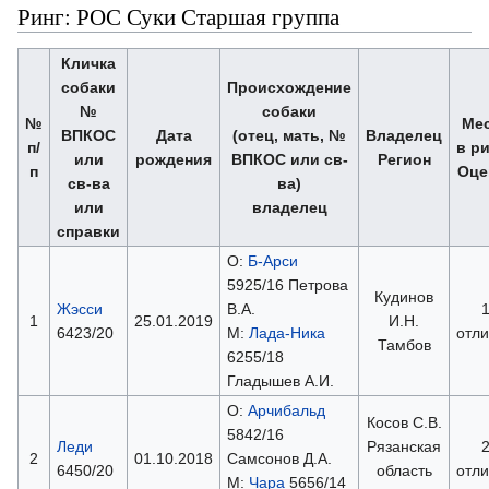
Ринг: РОС Суки Старшая группа
Кличка
собаки
Происхождение
№
собаки
№
Ме
ВПКОС
Дата
(отец, мать, №
Владелец
п/
в р
или
рождения
ВПКОС или св-
Регион
п
Оце
св-ва
ва)
или
владелец
справки
О:
Б-Арси
5925/16 Петрова
Кудинов
Жэсси
В.А.
1
25.01.2019
И.Н.
6423/20
М:
Лада-Ника
отл
Тамбов
6255/18
Гладышев А.И.
О:
Арчибальд
Косов С.В.
5842/16
Леди
Рязанская
2
01.10.2018
Самсонов Д.А.
6450/20
область
отл
М:
Чара
5656/14