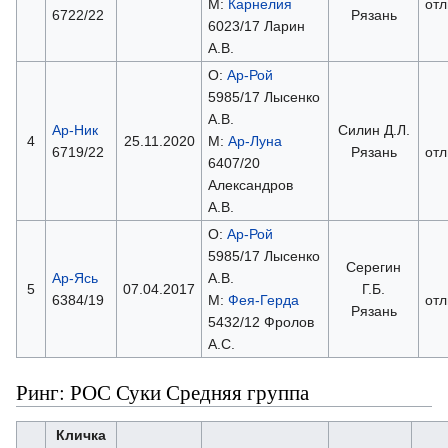
М:
Карнелия
отл
6722/22
Рязань
6023/17 Ларин
А.В.
О:
Ар-Рой
5985/17 Лысенко
А.В.
Ар-Ник
Силин Д.Л.
4
25.11.2020
М:
Ар-Луна
6719/22
Рязань
отл
6407/20
Александров
А.В.
О:
Ар-Рой
5985/17 Лысенко
Серегин
Ар-Ясь
А.В.
5
07.04.2017
Г.Б.
6384/19
М:
Фея-Герда
отл
Рязань
5432/12 Фролов
А.С.
Ринг: РОС Суки Средняя группа
Кличка