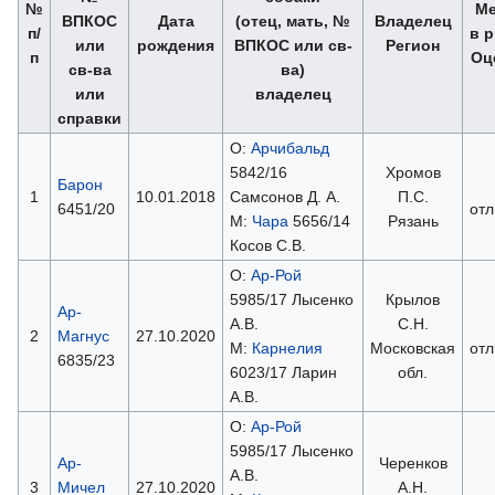
№
Ме
ВПКОС
Дата
(отец, мать, №
Владелец
п/
в р
или
рождения
ВПКОС или св-
Регион
п
Оц
св-ва
ва)
или
владелец
справки
О:
Арчибальд
5842/16
Хромов
Барон
1
10.01.2018
Самсонов Д. А.
П.С.
6451/20
отл
М:
Чара
5656/14
Рязань
Косов С.В.
О:
Ар-Рой
5985/17 Лысенко
Крылов
Ар-
А.В.
С.Н.
2
Магнус
27.10.2020
М:
Карнелия
Московская
отл
6835/23
6023/17 Ларин
обл.
А.В.
О:
Ар-Рой
5985/17 Лысенко
Ар-
Черенков
А.В.
3
Мичел
27.10.2020
А.Н.