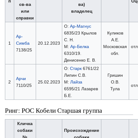
п
Оц
св-ва
ва)
или
владелец
справки
О:
Ар-Магнус
6835/23 Крылов
Куликов
Ар-
С. Н.
А.Е.
1
Симба
20.12.2023
М:
Ар-Белка
Московская
отл
7138/25
6310/19.
обл.
Денисенко Е. В.
О:
Старк
6761/22
Липин С.В.
Гришин
Арчи
2
25.02.2023
М:
Лайза
О.В.
7110/25
отл
6595/21 Лазарев
Тула
Б.Е.
Ринг: РОС Кобели Старшая группа
Кличка
собаки
Происхождение
№
собаки