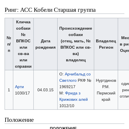
Ринг: АСС Кобели Старшая группа
Кличка
собаки
Происхождение
№
собаки
№
Мес
ВПКОС
Дата
(отец, мать, №
Владелец
п/
в ри
или
рождения
ВПКОС или св-
Регион
п
Оце
св-ва
ва)
или
владелец
справки
О:
Арчибальд со
Светлого
РКФ №
Нуртдинов
оди
Арти
1969217
Р.М.
1
04.03.15
рин
1030/17
М:
Фрида з
Пермский
отли
Крижових aлей
край
1012/10
Положение
ПОЛОЖЕНИЕ