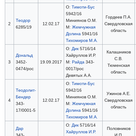
О:
Тимоти-Бус
5942/16
Гордеев П.А.
Теодор
Миниянов О.М.
2
12.02.17
Свердловская
6285/19
М:
Жемчужная
область
Долина
5941/16
Тихомиров М.А.
О:
Дик
5716/14
Калашников
Дональд
Хайруллов И.Р.
С.В.
3
3452-
19.09.2017
М:
Райда
343-
Тюменская
0474/рос
0017/рос
область
Девятых А.А.
О:
Тимоти-Бус
Теодолит-
5942/16
Ужинов А.Е.
Бендер
Миниянов О.М.
4
12.02.17
Свердловская
343-
М:
Жемчужная
область
17/0001-5
Долина
5941/16
Тихомиров М.А.
О:
Дик
5716/14
Дар
Половников
Хайруллов И.Р.
343-
И.П.