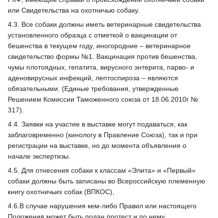
или Свидетельства на охотничью собаку.
4.3. Все собаки должны иметь ветеринарные свидетельства
установленного образца с отметкой о вакцинации от
бешенства в текущем году, иногородние – ветеринарное
свидетельство формы №1. Вакцинация против бешенства,
чумы плотоядных, гепатита, вирусного энтерита, парво- и
аденовирусных инфекций, лептоспироза – являются
обязательными. (Единые требования, утвержденные
Решением Комиссии Таможенного союза от 18.06.2010г №
317).
4.4. Заявки на участие в выставке могут подаваться, как
заблаговременно (кинологу в Правление Союза), так и при
регистрации на выставке, но до момента объявления о
начале экспертизы.
4.5. Для отнесения собаки к классам «Элита» и «Первый»
собаки должны быть записаны во Всероссийскую племенную
книгу охотничьих собак (ВПКОС),
4.6.В случае нарушения кем-либо Правил или настоящего
Положения может быть подан протест и по нему