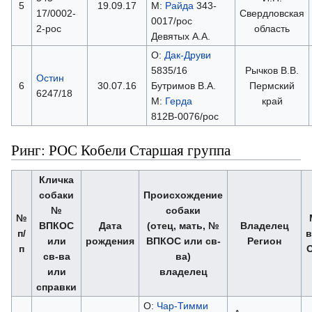
5
19.09.17
М:
Райда
343-
17/0002-
Свердловская
0017/рос
2-рос
область
Девятых А.А.
О:
Дак-Друви
5835/16
Рычков В.В.
Остин
6
30.07.16
Бутримов В.А.
Пермский
6247/18
М:
Герда
край
812В-0076/рос
Ринг: РОС Кобели Старшая группа
Кличка
собаки
Происхождение
№
собаки
№
ВПКОС
Дата
(отец, мать, №
Владелец
п/
в
или
рождения
ВПКОС или св-
Регион
п
св-ва
ва)
или
владелец
справки
О:
Чар-Тимми