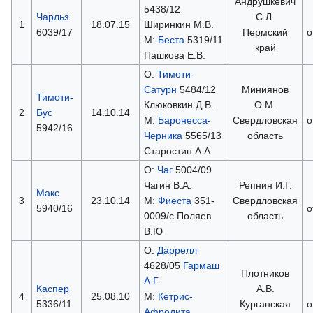
Андрушкевич
5438/12
Чарльз
С.Л.
1
18.07.15
Ширинкин М.В.
6039/17
Пермский
о
М:
Беста
5319/11
край
Пашкова Е.В.
О:
Тимоти-
Сатурн
5484/12
Миниянов
Тимоти-
Клюковкин Д.В.
О.М.
2
Бус
14.10.14
М:
Баронесса-
Свердловская
о
5942/16
Черника
5565/13
область
Cтаростин А.А.
О:
Чаг
5004/09
Чагин В.А.
Репнин И.Г.
Макс
3
23.10.14
М:
Фиеста
351-
Свердловская
5940/16
о
0009/с Поляев
область
В.Ю
О:
Даррелл
4628/05
Гармаш
Плотников
А.Г.
Каспер
А.В.
4
25.08.10
М:
Кетрис-
5336/11
Курганская
о
Афродита