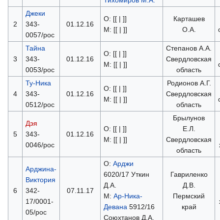
Джеки
О: [[ | ]]
Карташев
2
343-
01.12.16
М: [[ | ]]
О.А.
0057/рос
Тайна
Степанов А.А.
О: [[ | ]]
3
343-
01.12.16
Свердловская
М: [[ | ]]
0053/рос
область
Ту-Ника
Родионов А.Г.
О: [[ | ]]
4
343-
01.12.16
Свердловская
М: [[ | ]]
0512/рос
область
Брылунов
Дэя
О: [[ | ]]
Е.Л.
5
343-
01.12.16
М: [[ | ]]
Свердловская
0046/рос
область
О:
Арджи
Арджина-
6020/17 Уткин
Гавриленко
Виктория
Д.А.
Д.В.
6
342-
07.11.17
М:
Ар-Ника-
Пермский
17/0001-
Девана
5912/16
край
05/рос
Союхтанов Д.А.