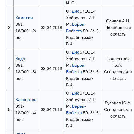
И.Ю.
О:
Дик
5716/14
Камелия
Хайруллов И.Р.
Осипов А.Н.
351-
М:
Барей-
3
02.04.2018
Челябинская
18/0001-2/
Бабетта
5918/16
область
рос
Карабельский
В.А.
О:
Дик
5716/14
Кода
Хайруллов И.Р.
Подлесских
351-
М:
Барей-
Б.А.
4
02.04.2018
18/0001-3/
Бабетта
5918/16
Свердловская
рос
Карабельский
область
В.А.
О:
Дик
5716/14
Клеопатра
Хайруллов И.Р.
Русанов Ю.А.
351-
М:
Барей-
5
02.04.2018
Свердловская
18/0001-4/
Бабетта
5918/16
область
рос
Карабельский
В.А.
Зима