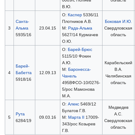
В.Ю.
О:
Каспер
5336/11
Санта-
Плотников А.В.
Боковая И.Ю.
3
Альма
23.04.15
М:
Рада-Альма
Свердловская
5935/16
5627/14 Курмачев
область
О.Ю.
О:
Барей-Брюс
5115/10 Фокин
А.Ю.
Карабельский
Барей-
М:
Баронесса-
В.А.
4
Бабетта
12.09.13
Чанель
Челябинская
5918/16
495ВФСО-10/0276-
область
5/рос Мамонова
М.А.
О:
Алекс
5469/12
Медведев
Булатов Г.В.
Рута
А.С.
5
09.03.16
М:
Марта II
17009-
6284/19
Свердловская
343/рос Козырев
область
Г.В.