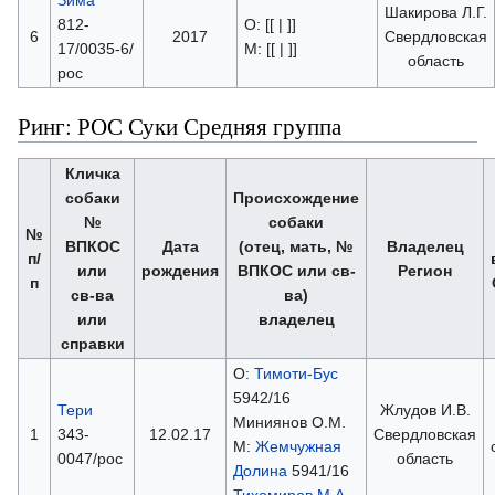
Шакирова Л.Г.
812-
О: [[ | ]]
6
2017
Свердловская
17/0035-6/
М: [[ | ]]
область
рос
Ринг: РОС Суки Средняя группа
Кличка
собаки
Происхождение
№
собаки
№
ВПКОС
Дата
(отец, мать, №
Владелец
п/
или
рождения
ВПКОС или св-
Регион
п
св-ва
ва)
или
владелец
справки
О:
Тимоти-Бус
5942/16
Тери
Жлудов И.В.
Миниянов О.М.
1
343-
12.02.17
Свердловская
М:
Жемчужная
0047/рос
область
Долина
5941/16
Тихомиров М.А.