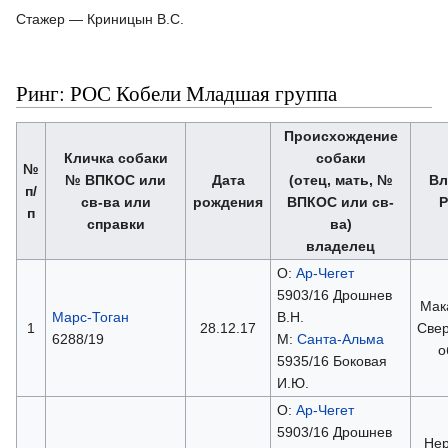
Стажер — Криницын В.С.
Ринг: РОС Кобели Младшая группа
Происхождение
Кличка собаки
собаки
№
№ ВПКОС или
Дата
(отец, мать, №
Вл
п/
св-ва или
рождения
ВПКОС или св-
Р
п
справки
ва)
владелец
О:
Ар-Чегет
5903/16 Дрошнев
Мак
Марс-Тоган
В.Н.
1
28.12.17
Свер
6288/19
М:
Санта-Альма
о
5935/16 Боковая
И.Ю.
О:
Ар-Чегет
5903/16 Дрошнев
Нер