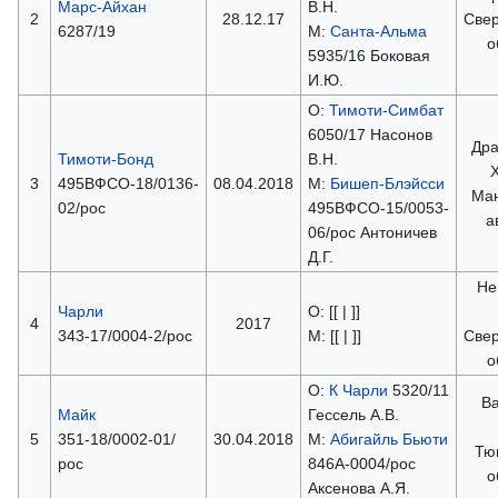
Марс-Айхан
В.Н.
2
28.12.17
Свер
6287/19
М:
Санта-Альма
о
5935/16 Боковая
И.Ю.
О:
Тимоти-Симбат
6050/17 Насонов
Дра
Тимоти-Бонд
В.Н.
3
495ВФСО-18/0136-
08.04.2018
М:
Бишеп-Блэйсси
Ман
02/рос
495ВФСО-15/0053-
а
06/рос Антоничев
Д.Г.
Не
Чарли
О: [[ | ]]
4
2017
343-17/0004-2/рос
М: [[ | ]]
Свер
о
О:
К Чарли
5320/11
Ва
Майк
Гессель А.В.
5
351-18/0002-01/
30.04.2018
М:
Абигайль Бьюти
Тю
рос
846А-0004/рос
о
Аксенова А.Я.