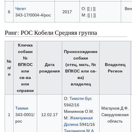
Чегет
О: [[ | ]]
Вен
6
2017
343-17/0004-4/рос
М: [[ | ]]
Ринг: РОС Кобели Средняя группа
Кличка
собаки
Происхождение
№
собаки
№
ВПКОС
Дата
(отец, мать, №
Владелец
п/
или
рождения
ВПКОС или св-
Регион
п
св-ва
ва)
или
владелец
справки
О:
Тимоти-Бус
5942/16
Тимми
Магзунов Д.Ф.
Миниянов О.М.
1
343-0001/
12.02.17
Свердловская
М:
Жемчужная
рос
область
Долина
5941/16
Тихомиров М.А.