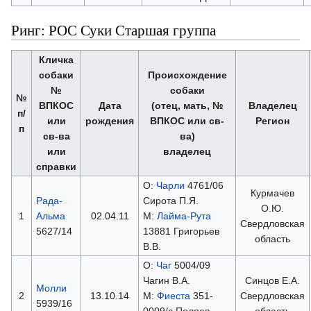
Ринг: РОС Суки Старшая группа
Кличка
собаки
Происхождение
№
собаки
№
ВПКОС
Дата
(отец, мать, №
Владелец
п/
или
рождения
ВПКОС или св-
Регион
п
св-ва
ва)
или
владелец
справки
О:
Чарли
4761/06
Курмачев
Рада-
Сирота П.Я.
О.Ю.
1
Альма
02.04.11
М:
Лайма-Рута
Свердловская
5627/14
13881 Григорьев
область
В.В.
О:
Чаг
5004/09
Чагин В.А.
Синцов Е.А.
Молли
2
13.10.14
М:
Фиеста
351-
Свердловская
5939/16
0009/с Поляев
область