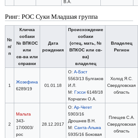
В.А.
Ринг: РОС Суки Младшая группа
Кличка
Происхождение
собаки
собаки
№
№ ВПКОС
Дата
(отец, мать, №
Владелец
п/
или
рождения
ВПКОС или св-
Регион
п
св-ва или
ва)
справки
владелец
О:
А-Бэст
5563/13 Булгаков
Холод Я.С.
Жозефина
1
01.01.18
И.Л.
Свердловская
6289/19
М:
Гэсси
6148/18
область
Корчагин О.А.
О:
Ар-Чегет
Мальта
5903/16
Плещев С.А.
343-
Дрошнев В.Н.
2
28.12.2017
Свердловская
17/0003/
М:
Санта-Альма
область
рос
5935/16 Боковая