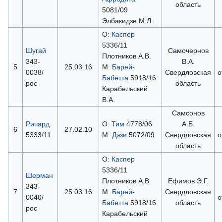
область
5081/09
Элбакидзе М.Л.
О:
Каспер
5336/11
Шугай
Самочернов
Плотников А.В.
343-
В.А.
5
25.03.16
М:
Барей-
0038/
Свердловская
о
Бабетта
5918/16
рос
область
Карабельский
В.А.
Самсонов
Ричард
О:
Тим
4778/06
А.Б.
6
27.02.10
5333/11
М:
Дэзи
5072/09
Свердловская
о
область
О:
Каспер
5336/11
Шерман
Плотников А.В.
Ефимов Э.Г.
343-
7
25.03.16
М:
Барей-
Свердловская
0040/
о
Бабетта
5918/16
область
рос
Карабельский