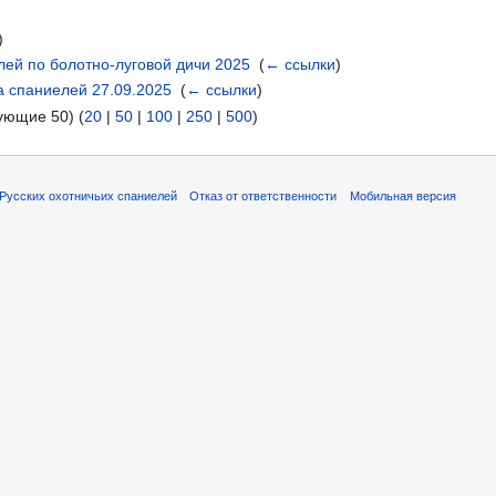
)
ей по болотно-луговой дичи 2025
‎
(
← ссылки
)
а спаниелей 27.09.2025
‎
(
← ссылки
)
ующие 50) (
20
|
50
|
100
|
250
|
500
)
Русских охотничьих спаниелей
Отказ от ответственности
Мобильная версия