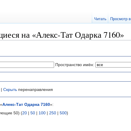
Читать
Просмотр в
иеся на «Алекс-Тат Одарка 7160»
Пространство имён:
 |
Скрыть
перенаправления
 «
Алекс-Тат Одарка 7160
»:
ующие 50) (
20
|
50
|
100
|
250
|
500
)