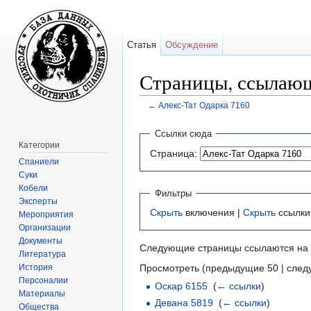
Статья
Обсуждение
Страницы, ссылающ
←
Алекс-Тат Одарка 7160
Перейти к:
навигация
,
поиск
Ссылки сюда
Категории
Страница:
Спаниели
Суки
Кобели
Фильтры
Эксперты
Скрыть
включения |
Скрыть
ссылки
Мероприятия
Организации
Документы
Следующие страницы ссылаются на
Литература
История
Просмотреть (предыдущие 50 | след
Персоналии
Оскар 6155
‎
(
← ссылки
)
Материалы
Девана 5819
‎
(
← ссылки
)
Общества