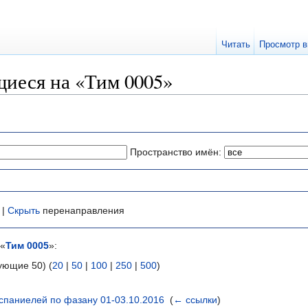
Читать
Просмотр в
иеся на «Тим 0005»
Пространство имён:
 |
Скрыть
перенаправления
 «
Тим 0005
»:
ующие 50) (
20
|
50
|
100
|
250
|
500
)
спаниелей по фазану 01-03.10.2016
‎
(
← ссылки
)