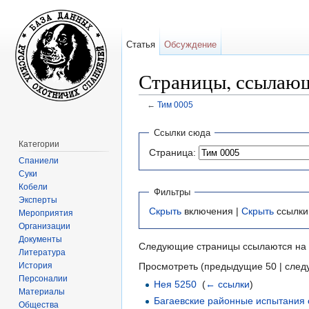
Статья
Обсуждение
Страницы, ссылающ
←
Тим 0005
Перейти к:
навигация
,
поиск
Ссылки сюда
Категории
Страница:
Спаниели
Суки
Кобели
Фильтры
Эксперты
Скрыть
включения |
Скрыть
ссылки
Мероприятия
Организации
Документы
Следующие страницы ссылаются на
Литература
История
Просмотреть (предыдущие 50 | след
Персоналии
Нея 5250
‎
(
← ссылки
)
Материалы
Багаевские районные испытания 
Общества