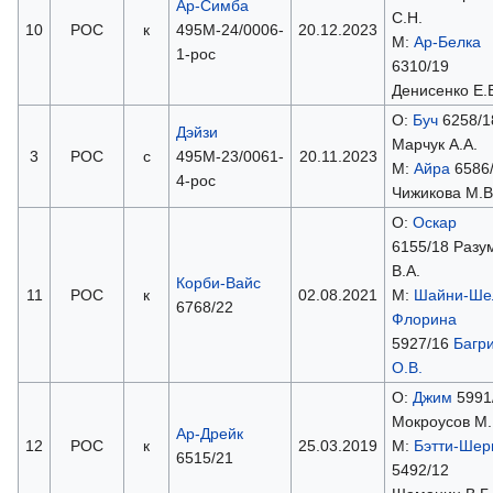
Ар-Симба
С.Н.
10
РОС
к
495М-24/0006-
20.12.2023
М:
Ар-Белка
1-рос
6310/19
Денисенко Е.
О:
Буч
6258/1
Дэйзи
Марчук А.А.
3
РОС
с
495М-23/0061-
20.11.2023
М:
Айра
6586
4-рос
Чижикова М.В
О:
Оскар
6155/18 Разу
В.А.
Корби-Вайс
11
РОС
к
02.08.2021
М:
Шайни-Ше
6768/22
Флорина
5927/16
Багр
О.В.
О:
Джим
5991
Мокроусов М.
Ар-Дрейк
12
РОС
к
25.03.2019
М:
Бэтти-Шер
6515/21
5492/12