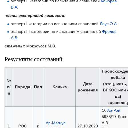
эксперт II категории по испытаниям спаниелей
Конорев
В.А.
члены экспертной комиссии:
эксперт I категории по испытаниям спаниелей
Леус О.А.
эксперт III категории по испытаниям спаниелей
Фролов
А.В.
стажеры:
Мокроусов М.В.
Результаты состязаний
Происхожде
собаки
№
Дата
(отец, мать
п/
Порода
Пол
Кличка
рождения
ВПКОС или 
п
ва)
владелец
О:
Ар-Рой
5985/17 Лысе
Ар-Магнус
А.В.
1
РОС
к
27.10.2020