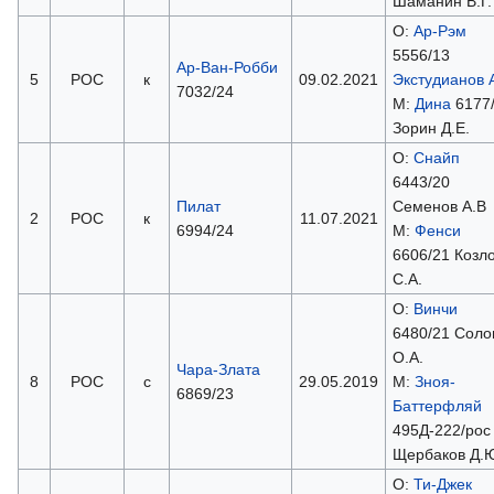
Шаманин В.Г.
О:
Ар-Рэм
5556/13
Ар-Ван-Робби
5
РОС
к
09.02.2021
Экстудианов А
7032/24
М:
Дина
6177
Зорин Д.Е.
О:
Снайп
6443/20
Пилат
Семенов А.В
2
РОС
к
11.07.2021
6994/24
М:
Фенси
6606/21 Козл
С.А.
О:
Винчи
6480/21 Соло
О.А.
Чара-Злата
8
РОС
с
29.05.2019
М:
Зноя-
6869/23
Баттерфляй
495Д-222/рос
Щербаков Д.
О:
Ти-Джек