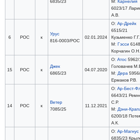
6835/23
М:
Карнелия
6023/17 Лари
А.В.
О:
Ар-Дрейк
6515/21
Урус
6
РОС
к
02.01.2024
Кузьменко Г.Г.
816-0003/РОС
М:
Гэсси
6148
Корчагин О.Н
О:
Атос
5962/
Джек
Головачев М.
15
РОС
к
04.07.2020
6865/23
М:
Дера
5956
Ермаков Р.В.
О:
Ар-Бест-Ф
6643/21 Ремн
Ветер
С.Р.
14
РОС
к
11.12.2021
7085/25
М:
Дэни-Крап
6200/18 Поте
А.К.
О:
Ар-Магнус
6835/23 Крыл