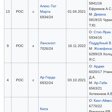
5841/16
Алекс-Тат
Ефремов А.С
13
РОС
с
Марта
01.04.2021
М:
Девана
6934/24
5819/15 Чурк
Т.Ю.
О:
Стэп-Ярик
5934/16
Ланселот
Поддубный В.
9
РОС
к
16.11.2022
7026/24
М:
Жозефина
6289/19 Холо
Я.С.
О:
Арджи
6020/17 Утки
Ар-Герда
Д.А.
4
РОС
с
03.10.2021
6932/24
М:
Ар-Габи
6563/21
Хотеенков А.В
О:
Кинг-Айвес
6770/22
Капа
Романчук Р.В.