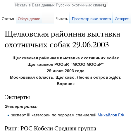
Поиск
Статья
Обсуждение
Читать
Просмотр вики-текста
История
Щелковская районная выставка
охотничьих собак 29.06.2003
Перейти к:
навигация
,
поиск
Щелковская районная выставка охотничьих собак
Щелковское РООиР, "МСОО МООиР"
29 июня 2003 года
Московская область, Щелково, Лесной остров жд/ст.
Воронок
Эксперты
Эксперт ринга:
эксперт III категории по породам спаниелей
Михайлов Г.Ф.
Ринг: РОС Кобели Средняя группа