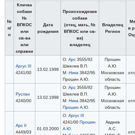
Кличка
собаки
Происхождение
№
собаки
№
Ме
ВПКОС
Дата
(отец, мать, №
Владелец
п/
в р
или
рождения
ВПКОС или св-
Регион
п
Оц
св-ва
ва)
или
владелец
справки
О:
Арс
3555/92
Прошин
Аргус III
Шмелев В.П.
А.Ю.
13.02.1998
4241/00
М:
Ника
3842/95
Московская
отл
Прошин А.Ю.
область
О:
Арс
3555/92
Прошин
Руслан
Шмелев В.П.
А.Ю.
13.02.1998
4240/00
М:
Ника
3842/95
Московская
отл
Прошин А.Ю.
область
О:
Аргус III
4241/00
Прошин
Авдеев
Арс II
01.03.2000
А.Ю.
А.С.
4449/03
отл