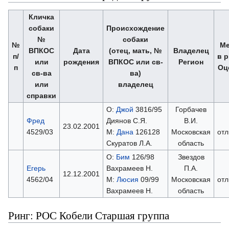
Кличка
собаки
Происхождение
№
собаки
№
Ме
ВПКОС
Дата
(отец, мать, №
Владелец
п/
в р
или
рождения
ВПКОС или св-
Регион
п
Оц
св-ва
ва)
или
владелец
справки
О:
Джой
3816/95
Горбачев
Фред
Диянов С.Я.
В.И.
23.02.2001
4529/03
М:
Дана
126128
Московская
отл
Скуратов Л.А.
область
О:
Бим
126/98
Звездов
Егерь
Вахрамеев Н.
П.А.
12.12.2001
4562/04
М:
Люсия
09/99
Московская
отл
Вахрамеев Н.
область
Ринг: РОС Кобели Старшая группа