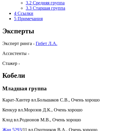
3.2
Средняя группа
3.3
Старшая группа
4
Ссылки
5
Примечания
Эксперты
Эксперт ринга -
Гибет Л.А.
Ассистенты -
Стажер -
Кобели
Младшая группа
Карат-Хантер вл.Большаков С.В., Очень хорошо
Кенкур вл.Морозов Д.К., Очень хорошо
Клод вл.Родионов М.В., Очень хорошо
Жан 5293
/11 вл.Охотников В.А., Очень хорошо