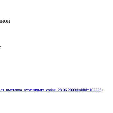
ЕМПИОН
о
астная_выставка_охотничьих_собак_28.06.2009&oldid=102226
»