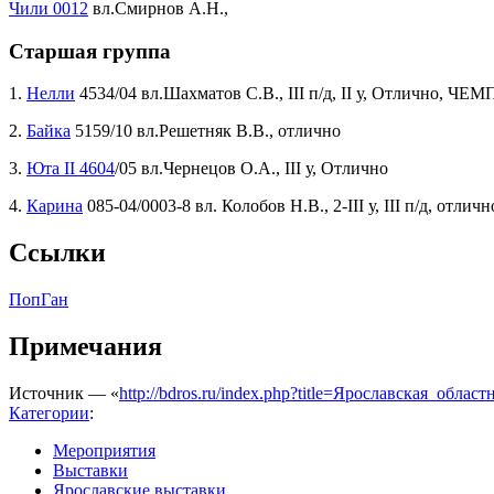
Чили 0012
вл.Смирнов А.Н.,
Старшая группа
1.
Нелли
4534/04 вл.Шахматов С.В., III п/д, II у, Отлично, Ч
2.
Байка
5159/10 вл.Решетняк В.В., отлично
3.
Юта II 4604
/05 вл.Чернецов О.А., III у, Отлично
4.
Карина
085-04/0003-8 вл. Колобов Н.В., 2-III у, III п/д, отличн
Ссылки
ПопГан
Примечания
Источник — «
http://bdros.ru/index.php?title=Ярославская_обл
Категории
:
Мероприятия
Выставки
Ярославские выставки