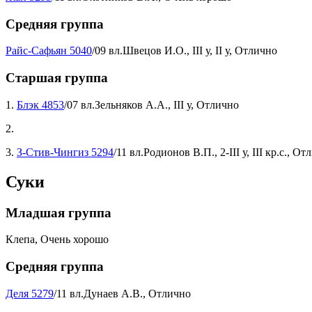
Средняя группа
Райс-Сафьян 5040
/09 вл.Швецов И.О., III у, II у, Отлично
Старшая группа
1.
Блэк 4853
/07 вл.Зельняков А.А., III у, Отлично
2.
3.
З-Стив-Чингиз 5294
/11 вл.Родионов В.П., 2-III у, III кр.с., О
Суки
Младшая группа
Клепа, Очень хорошо
Средняя группа
Деля 5279
/11 вл.Дунаев А.В., Отлично