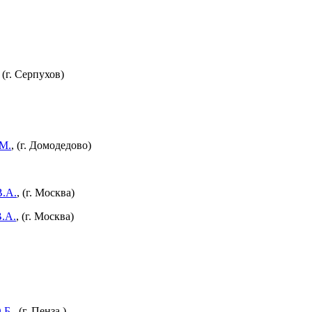
, (г. Серпухов)
М.
, (г. Домодедово)
В.А.
, (г. Москва)
.А.
, (г. Москва)
.Б.
, (г. Пенза.)