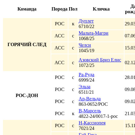
Д
Команда
Порода
Пол
Кличка
рож
Дуплет
РОС
к
29.0
6710/22
Мальта-Магри
АСС
с
07.0
1068/25
ГОРЯЧИЙ СЛЕД
Челси
АСС
с
15.0
1045/19
Азовский Бриз Елис
АСС
с
02.1
1072/25
Ра-Руда
РОС
с
28.0
6999/24
Эльза
РОС
с
09.0
6511/21
РОС-ДОН
Ар-Вельда
РОС
с
09.0
863-0652/РОС
В-Марсель
РОС
к
21.0
4822-24/0017-1-рос
Н-Кассиопея
РОС
с
15.1
7021/24
Гай-Гека