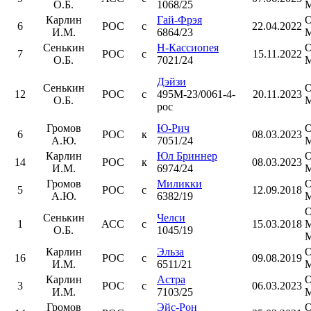
О.Б.
1068/25
Карлин
Гай-Фрэя
6
РОС
с
22.04.2022
И.М.
6864/23
Сенькин
Н-Кассиопея
7
РОС
с
15.11.2022
О.Б.
7021/24
Дэйзи
Сенькин
12
РОС
с
495М-23/0061-4-
20.11.2023
О.Б.
рос
Громов
Ю-Рич
6
РОС
к
08.03.2023
А.Ю.
7051/24
Карлин
Юл Бриннер
14
РОС
к
08.03.2023
И.М.
6974/24
Громов
Миликки
5
РОС
с
12.09.2018
А.Ю.
6382/19
Сенькин
Челси
1
АСС
с
15.03.2018
О.Б.
1045/19
М
Карлин
Эльза
16
РОС
с
09.08.2019
И.М.
6511/21
Карлин
Астра
3
РОС
с
06.03.2023
И.М.
7103/25
Громов
Эйс-Рон