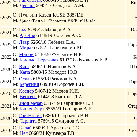
4.2022
Ко
М:
Девана
6045/17 Солдатов А.М.
О: Пулгрин Клэсп KCSB 3887DB
9.2023
У
М: Джаз Фанк Б-Фьюжен РКФ 5416527
О:
Буч
6258/18 Марчук А.А.
Во
6.2021
М:
Ар-Яла
6348/19 Логачев А.С.
О:
Лавр
6266/18 Лебедев Е.А.
3.2023
Гари
М:
Мира
6576/21 Гарифуллин Р.Р.
О:
Мирон
6430/20 Фуфыгин И.Ю.
1.2022
К
М:
Брунька Березовая
6192/18 Ляховская И.В.
О:
Вист
5896/16 Никонов В.А.
Ша
2.2020
М:
Капа
5803/15 Мехедов Ю.В.
О:
Оскар
6155/18 Разумов В.А
6.2021
Гор
М:
Берегиня
6398/19 Королев Б.В.
О:
Каспер
5467/12 Маслов И.И.
9.2018
Пар
М:
Венгера
6144/18 Быстров Д.А.
О:
Зной-Чезар
6337/19 Гавришина Е.В.
2.2021
Ста
М:
Бишеп-Заря
6555/21 Гончаров А.В.
О:
Гай-Новик
6380/19 Горбачев В.И.
8.2020
С
М:
Чарлита
5769/15 Смирнов А.С.
О:
Еллай
6509/21 Арсеньев Е.С.
2.2019
Чиж
М:
Цея
6660/21 Кучмакра Т.В.