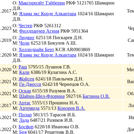
О:
Макгириэйт Тэйберри
РКФ 5121765 Шамарин
Д.В.
1.2017
Тем
М:
Ялама экс Корде Алкантара
1024/16 Шамарин
Д.В.
О:
Честер
РКФ 5261312
1.2023
Че
М:
Филдпанчер Агния
РКФ 5951364
О:
Людвиг
6251/18 Пискарев Д.Н.
4.2019
Са
М:
Чоли
6252/18 Бикулов А.Ш.
О:
Холлидрайв Берт
KCR AR0903869
2.2020
М:
Ялама экс Корде Алкантара
1024/16 Шамарин
Тем
Д.В.
О:
Раш
5795/15 Лузанов Г.В.
9.2020
Ми
М:
Кали
6386/19 Кулагина А.С.
О:
Жойсен
6241/18 Павлычев Д.Н.
2.2021
Вас
М:
Ги-Джесси
6242/18 Чернецов О.А.
О:
Оскар
6155/18 Разумов В.А.
8.2021
Об
М:
Шайни-Шел-Флорина
5927/16
Багрина О.В.
О:
Артас
5555/13 Прошина Н.А.
2.2017
Ло
М:
Артемида
5571/13
Конорев В.А.
О:
Пилар
5813/15 Тарасов И.Б.
6.2021
Ив
М:
Лада
6487/21 Разиков И.В.
О:
Босфор
6220/18 Иванова О.В.
4.2022
До
М:
Бия
6041/17 Решетняк В.В.