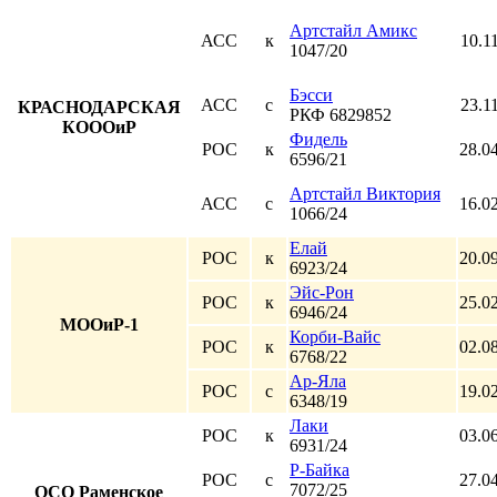
Артстайл Амикс
АСС
к
10.1
1047/20
Бэсси
АСС
с
23.1
КРАСНОДАРСКАЯ
РКФ 6829852
КОООиР
Фидель
РОС
к
28.0
6596/21
Артстайл Виктория
АСС
с
16.0
1066/24
Елай
РОС
к
20.0
6923/24
Эйс-Рон
РОС
к
25.0
6946/24
МООиР-1
Корби-Вайс
РОС
к
02.0
6768/22
Ар-Яла
РОС
с
19.0
6348/19
Лаки
РОС
к
03.0
6931/24
Р-Байка
РОС
с
27.0
7072/25
ОСО Раменское