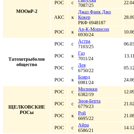
РОС
с
22.0
7087/25
МООиР-2
Джаз Фанк Джо
АКС
к
Кокер
28.0
РКФ 6948187
Ар-К-Морисон
РОС
к
10.0
6930/24
Астра
РОС
с
06.0
7103/25
Газ
РОС
к
13.1
7011/24
Татохотрыболов
общество
Лея
РОС
с
05.1
6750/22
Боярд
РОС
к
24.0
6981/24
Миликки
РОС
с
12.0
6382/19
Зноя-Берта
РОС
с
21.0
6779/23
ЩЕЛКОВСКИЕ
РОСы
Рой
РОС
к
21.0
6695/22
Айра
РОС
с
14.1
6586/21