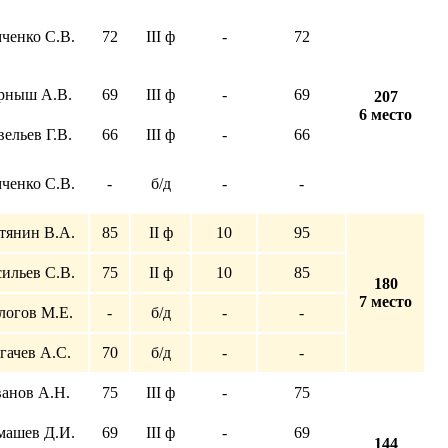
ченко С.В.
72
III ф
-
72
рныш А.В.
69
III ф
-
69
207
6 место
вельев Г.В.
66
III ф
-
66
ченко С.В.
-
б/д
-
-
тянин В.А.
85
II ф
10
95
ильев С.В.
75
II ф
10
85
180
7 место
логов М.Е.
-
б/д
-
-
гачев А.С.
70
б/д
-
-
анов А.Н.
75
III ф
-
75
машев Д.И.
69
III ф
-
69
144