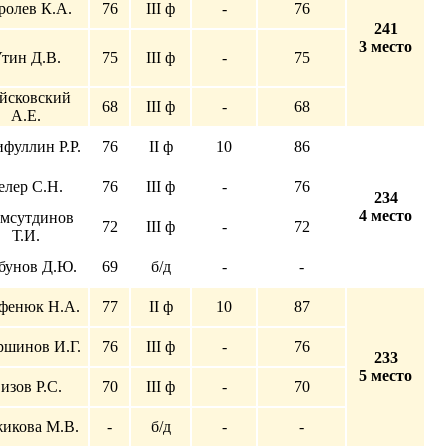
ролев К.А.
76
III ф
-
76
241
3 место
тин Д.В.
75
III ф
-
75
йсковский
68
III ф
-
68
А.Е.
фуллин Р.Р.
76
II ф
10
86
елер С.Н.
76
III ф
-
76
234
4 место
мсутдинов
72
III ф
-
72
Т.И.
бунов Д.Ю.
69
б/д
-
-
фенюк Н.А.
77
II ф
10
87
ршинов И.Г.
76
III ф
-
76
233
5 место
изов Р.С.
70
III ф
-
70
икова М.В.
-
б/д
-
-