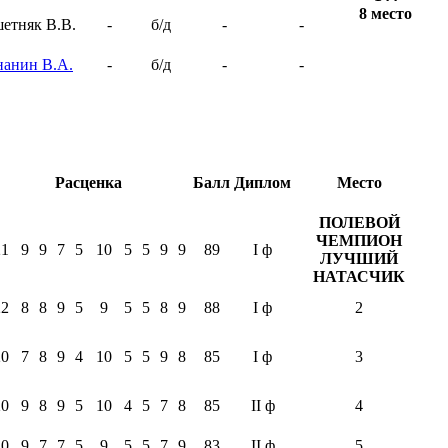
8 место
етняк В.В.
-
б/д
-
-
нанин В.А.
-
б/д
-
-
Расценка
Балл
Диплом
Место
ПОЛЕВОЙ
ЧЕМПИОН
21
9
9
7
5
10
5
5
9
9
89
I ф
ЛУЧШИЙ
НАТАСЧИК
22
8
8
9
5
9
5
5
8
9
88
I ф
2
20
7
8
9
4
10
5
5
9
8
85
I ф
3
20
9
8
9
5
10
4
5
7
8
85
II ф
4
20
9
7
7
5
9
5
5
7
9
83
II ф
5