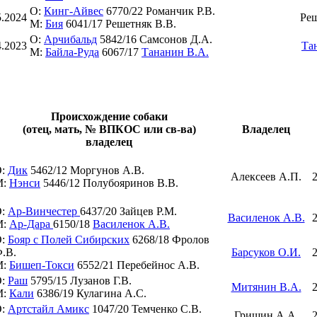
О:
Кинг-Айвес
6770/22 Романчик Р.В.
5.2024
Реш
М:
Бия
6041/17 Решетняк В.В.
О:
Арчибальд
5842/16 Самсонов Д.А.
4.2023
Та
М:
Байла-Руда
6067/17
Тананин В.А.
Происхождение собаки
(отец, мать, № ВПКОС или св-ва)
Владелец
владелец
О:
Дик
5462/12 Моргунов А.В.
Алексеев А.П.
М:
Нэнси
5446/12 Полубояринов В.В.
О:
Ар-Винчестер
6437/20 Зайцев Р.М.
Василенок А.В.
М:
Ар-Дара
6150/18
Василенок А.В.
О:
Бояр с Полей Сибирских
6268/18 Фролов
.В.
Барсуков О.И.
М:
Бишеп-Токси
6552/21 Перебейнос А.В.
О:
Раш
5795/15 Лузанов Г.В.
Митянин В.А.
М:
Кали
6386/19 Кулагина А.С.
О:
Артстайл Амикс
1047/20 Темченко С.В.
Гришин А.А.