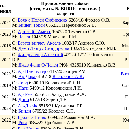
Происхождение собаки
ата
(отец, мать, № ВПКОС или св-ва)
В
дения
владелец
О:
Бояр с Полей Сибирских
6268/18 Фролов Ф.В.
3.2021
Бар
М:
Бишеп-Токси
6552/21 Перебейнос А.В.
О:
Артстайл Амикс
1047/20 Темченко С.В
6.2023
Гр
М:
Челси
1045/19 Молчанов Р.М
О:
Бартонвиллоу Аксель
1032/17 Акимов С.Ю.
3.2018
Мол
М:
Деми Люпус Синдирелла
1022/15 Стефанов М.В.
О:
Филдпанчер Аксентий
4752-0125/асс Клименко
2.2021
В.В.
Ва
М:
Джаз Фанк О-Челси
РКФ 4326010 Клименко В.В.
О:
Ар-Винчестер
6437/20 Зайцев Р.М.
1.2022
Вас
М:
Ар-Дара
6150/18
Василенок А.В.
О:
Лорд
6300/19 Коровянский Л.И.
8.2019
Сав
М:
Пати
5490/12 Коровянский Л.И.
О:
Ар-Рэм
5556/13 Экстудианов А.А.
2.2021
Г
М:
Дина
6177/18 Зорин Д.Е.
О:
Ар-Дрейк
6515/21 Кузьменко Г.Г.
3.2024
Ш
М:
Бинди
6705/22 Королев С.П.
О:
Бродяга Нильс
6694/22 Ромашков М.А.
1.2022
Ку
М:
Роса
6684/22 Дробышев А.В.
О:
Гай-Новик
6380/19 Горбачев В.И.