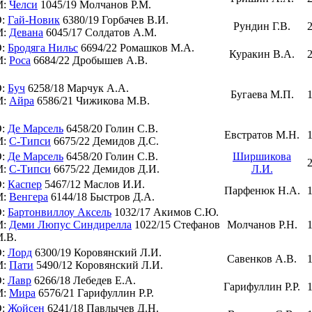
М:
Челси
1045/19 Молчанов Р.М.
О:
Гай-Новик
6380/19 Горбачев В.И.
Рундин Г.В.
М:
Девана
6045/17 Солдатов А.М.
О:
Бродяга Нильс
6694/22 Ромашков М.А.
Куракин В.А.
М:
Роса
6684/22 Дробышев А.В.
О:
Буч
6258/18 Марчук А.А.
Бугаева М.П.
М:
Айра
6586/21 Чижикова М.В.
О:
Де Марсель
6458/20 Голин С.В.
Евстратов М.Н.
М:
С-Типси
6675/22 Демидов Д.С.
О:
Де Марсель
6458/20 Голин С.В.
Ширшикова
М:
С-Типси
6675/22 Демидов Д.И.
Л.И.
О:
Каспер
5467/12 Маслов И.И.
Парфенюк Н.А.
М:
Венгера
6144/18 Быстров Д.А.
О:
Бартонвиллоу Аксель
1032/17 Акимов С.Ю.
М:
Деми Люпус Синдирелла
1022/15 Стефанов
Молчанов Р.Н.
.В.
О:
Лорд
6300/19 Коровянский Л.И.
Савенков А.В.
М:
Пати
5490/12 Коровянский Л.И.
О:
Лавр
6266/18 Лебедев Е.А.
Гарифуллин Р.Р.
М:
Мира
6576/21 Гарифуллин Р.Р.
О:
Жойсен
6241/18 Павлычев Д.Н.