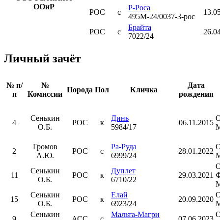
ООиР
Р-Роса
РОС
с
13.0
495М-24/0037-3-рос
Брайта
РОС
с
26.0
7022/24
Личный зачёт
№ п/
№
Дата
Порода
Пол
Кличка
п
Комиссии
рождения
Сенькин
Динь
4
РОС
к
06.11.2015
О.Б.
5984/17
Громов
Ра-Руда
2
РОС
с
28.01.2022
А.Ю.
6999/24
Сенькин
Дуплет
11
РОС
к
29.03.2021
Ф
О.Б.
6710/22
Сенькин
Елай
15
РОС
к
20.09.2020
О.Б.
6923/24
Сенькин
Мальта-Магри
9
АСС
с
07.06.2023