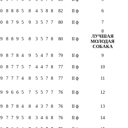
20
8
8
8
5
8
4
5
8
8
82
II ф
6
20
8
7
9
5
9
3
5
7
7
80
II ф
7
8
ЛУЧШАЯ
19
8
8
9
5
8
3
5
7
8
80
II ф
МОЛОДАЯ
СОБАКА
19
8
7
8
4
9
5
4
7
8
79
II ф
9
20
8
7
7
5
7
4
4
7
8
77
II ф
10
19
7
7
7
4
8
5
5
7
8
77
II ф
11
19
9
6
6
5
7
5
5
7
7
76
II ф
12
19
8
7
8
4
8
4
3
7
8
76
II ф
13
19
7
7
9
5
8
3
4
6
8
76
II ф
14