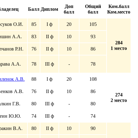
Доп
Общий
Ком.балл
ладелец
Балл
Диплом
балл
балл
Ком.место
суков О.И.
85
I ф
20
105
ишин А.А.
83
II ф
10
93
284
1 место
чанов Р.Н.
76
II ф
10
86
рава А.А.
78
III ф
-
78
иленок А.В.
88
I ф
20
108
енков А.В.
76
II ф
10
86
274
2 место
алкин Г.В.
80
III ф
-
80
еин Ю.Ю.
74
III ф
-
74
ракин В.А.
80
II ф
10
90