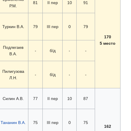
81
II пер
10
91
Р.М.
Туркин В.А.
79
III пер
0
79
170
5 место
Подлегаев
-
б/д
-
-
В.А.
Пилигузова
-
б/д
-
-
Л.Н.
Силин А.В.
77
II пер
10
87
Тананин В.А.
75
III пер
0
75
162