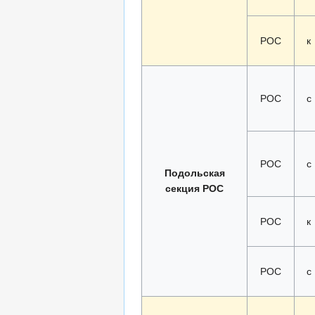
РОС
к
РОС
с
РОС
с
Подольская
секция РОС
РОС
к
РОС
с