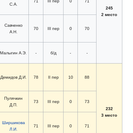
71
III пер
0
71
С.А.
245
2 место
Савченко
70
III пер
0
70
А.Н.
Малыгин А.Э.
-
б/д
-
-
Демидов Д.И.
78
II пер
10
88
Пулячкин
73
III пер
0
73
Д.П.
232
3 место
Ширшикова
71
III пер
0
71
Л.И.