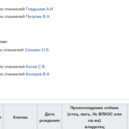
иям спаниелей
Гладышев А.И.
иям спаниелей
Петрова В.А.
сии:
ям спаниелей
Сенькин О.Б.
иям спаниелей
Косов С.В.
иям спаниелей
Конорев В.А.
Происхождение собаки
Дата
(отец, мать, № ВПКОС или
л
Кличка
рождения
св-ва)
владелец