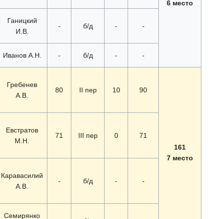
6 место
Ганицкий
-
б/д
-
-
И.В.
Иванов А.Н.
-
б/д
-
-
Гребенев
80
II пер
10
90
А.В.
Евстратов
71
III пер
0
71
М.Н.
161
7 место
Каравасилий
-
б/д
-
-
А.В.
Семирянко