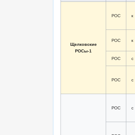
РОС
к
РОС
к
Щелковские
РОСы-1
РОС
с
РОС
с
РОС
с