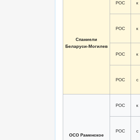
РОС
к
РОС
к
Спаниели
Беларуси-Могилев
РОС
к
РОС
с
РОС
к
РОС
с
ОСО Раменское