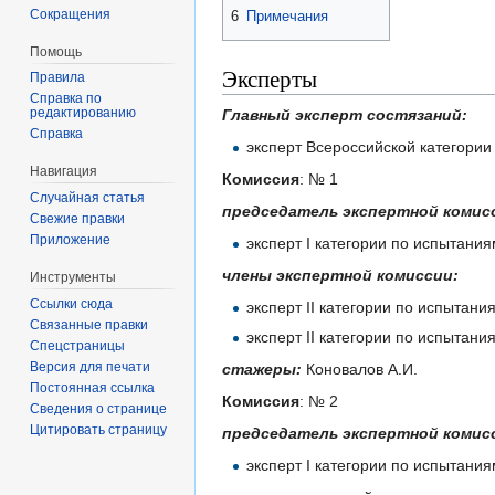
Сокращения
6
Примечания
Помощь
Эксперты
Правила
Справка по
редактированию
Главный эксперт состязаний:
Справка
эксперт Всероссийской категори
Навигация
Комиссия
: № 1
Случайная статья
председатель экспертной комис
Свежие правки
Приложение
эксперт I категории по испытани
члены экспертной комиссии:
Инструменты
Ссылки сюда
эксперт II категории по испытан
Связанные правки
эксперт II категории по испытан
Спецстраницы
Версия для печати
стажеры:
Коновалов А.И.
Постоянная ссылка
Комиссия
: № 2
Сведения о странице
Цитировать страницу
председатель экспертной комис
эксперт I категории по испытани