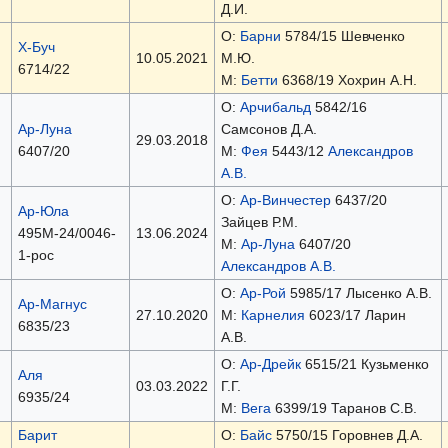
Д.И.
О:
Барни
5784/15 Шевченко
Х-Буч
10.05.2021
М.Ю.
6714/22
М:
Бетти
6368/19 Хохрин А.Н.
О:
Арчибальд
5842/16
Ар-Луна
Самсонов Д.А.
29.03.2018
6407/20
М:
Фея
5443/12
Александров
А.В.
О:
Ар-Винчестер
6437/20
Ар-Юла
Зайцев Р.М.
495М-24/0046-
13.06.2024
М:
Ар-Луна
6407/20
1-рос
Александров А.В.
О:
Ар-Рой
5985/17 Лысенко А.В.
Ар-Магнус
27.10.2020
М:
Карнелия
6023/17 Ларин
6835/23
А.В.
О:
Ар-Дрейк
6515/21 Кузьменко
Аля
03.03.2022
Г.Г.
6935/24
М:
Вега
6399/19 Таранов С.В.
Барит
О:
Байс
5750/15 Горовнев Д.А.