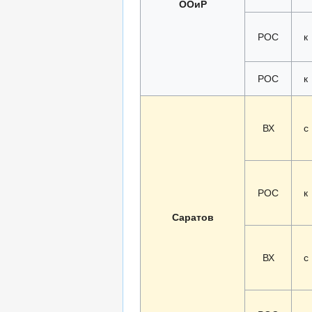
ООиР
РОС
к
РОС
к
ВХ
с
РОС
к
Саратов
ВХ
с