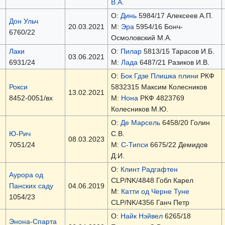
В.А.
О:
Динь
5984/17 Алексеев А.П.
Дон Ульч
20.03.2021
М:
Эра
5954/16 Бонч-
6760/22
Осмоловский М.А.
Лаки
О:
Пилар
5813/15 Тарасов И.Б.
03.06.2021
6931/24
М:
Лада
6487/21 Разиков И.В.
О:
Бок Гдзе Плишка плини
РКФ
Рокси
5832315 Максим Колесников
13.02.2021
8452-0051/вх
М:
Нона
РКФ 4823769
Колесников М.Ю.
О:
Де Марсель
6458/20 Голин
Ю-Рич
С.В.
08.03.2023
7051/24
М:
С-Типси
6675/22 Демидов
Д.И.
О:
Клинт Радгафтен
Аурора од
CLP/NK/4848 Гобл Карел
Панских саду
04.06.2019
М:
Катти од Черне Туне
1054/23
CLP/NK/4356 Ганч Петр
О:
Найк Нэйвел
6265/18
Энона-Спарта