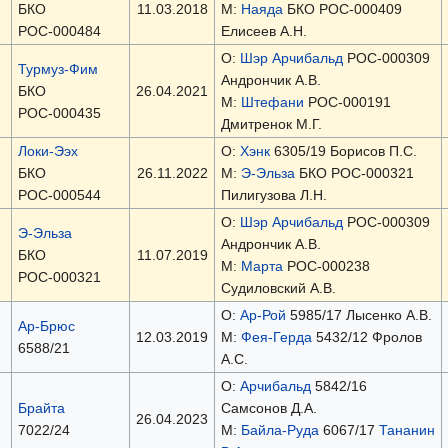
БКО
11.03.2018
М:
Наяда
БКО РОС-000409
РОС-000484
Елисеев А.Н.
О:
Шэр Арчибальд
РОС-000309
Турмуз-Фим
Андрончик А.В.
БКО
26.04.2021
М:
Штефани
РОС-000191
РОС-000435
Дмитренок М.Г.
Локи-Ээх
О:
Хэнк
6305/19 Борисов П.С.
БКО
26.11.2022
М:
Э-Эльза
БКО РОС-000321
РОС-000544
Пилигузова Л.Н.
О:
Шэр Арчибальд
РОС-000309
Э-Эльза
Андрончик А.В.
БКО
11.07.2019
М:
Марта
РОС-000238
РОС-000321
Судиловский А.В.
О:
Ар-Рой
5985/17 Лысенко А.В.
Ар-Брюс
12.03.2019
М:
Фея-Герда
5432/12 Фролов
6588/21
А.С.
О:
Арчибальд
5842/16
Брайта
Самсонов Д.А.
26.04.2023
7022/24
М:
Байла-Руда
6067/17
Тананин