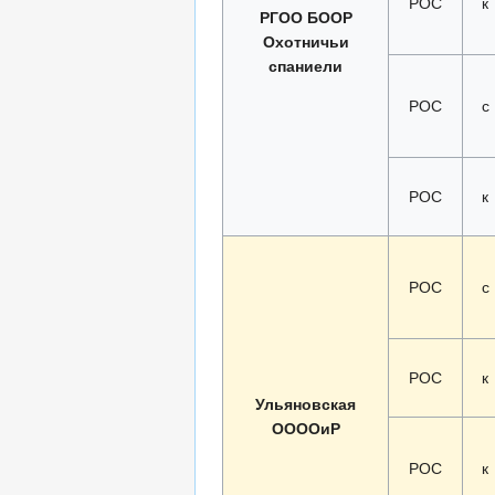
РОС
к
РГОО БООР
Охотничьи
спаниели
РОС
с
РОС
к
РОС
с
РОС
к
Ульяновская
ООООиР
РОС
к