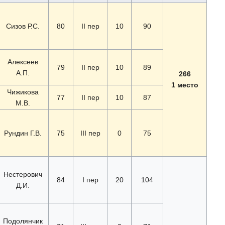
Сизов Р.С.
80
II пер
10
90
Алексеев
79
II пер
10
89
А.П.
266
1 место
Чижикова
77
II пер
10
87
М.В.
Рундин Г.В.
75
III пер
0
75
Нестерович
84
I пер
20
104
Д.И.
Подолянчик