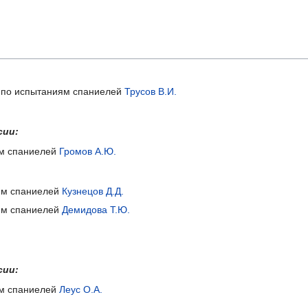
и по испытаниям спаниелей
Трусов В.И.
сии:
ям спаниелей
Громов А.Ю.
иям спаниелей
Кузнецов Д.Д.
иям спаниелей
Демидова Т.Ю.
сии:
ям спаниелей
Леус О.А.