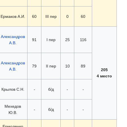
Ермаков А.И.
60
III пер
0
60
Александров
91
I пер
25
116
А.В.
Александров
79
II пер
10
89
А.В.
205
4 место
Крылов С.Н.
-
б/д
-
-
Мехедов
-
б/д
-
-
Ю.В.
Ермоленко