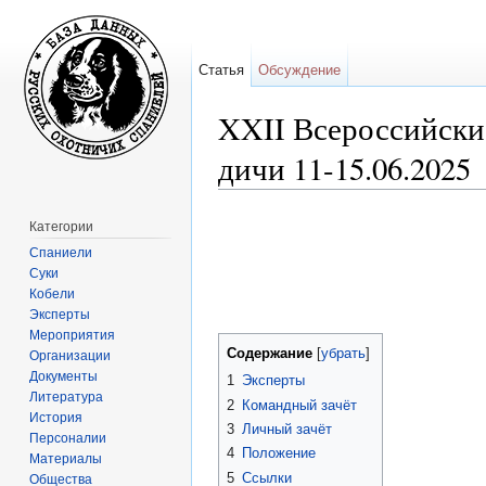
Статья
Обсуждение
XXII Всероссийски
дичи 11-15.06.2025
Перейти к:
навигация
,
поиск
Категории
Спаниели
Суки
Кобели
Эксперты
Мероприятия
Содержание
[
убрать
]
Организации
Документы
1
Эксперты
Литература
2
Командный зачёт
История
3
Личный зачёт
Персоналии
4
Положение
Материалы
5
Ссылки
Общества