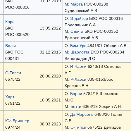
БКО
11.07.2019
М:
Марта
РОС-000238
РОС-000316
Судиловский А.В.
О:
Э-дайзер
БКО РОС-000316
Кора
Подолянчик С.А.
БКО
13.05.2022
М:
Ствига
БКО РОС-000352
РОС-000520
Ермолинский А.В.
Вольт
О:
Бим-Урс
4841/07 Обидин А.В
БКО РОС
02.12.2015
М:
Шарлотта
БКО РОС-000234
000431
Виноградов Д.О.
О:
И-Чарли
6243/18 Семенов
С-Типси
А.Г.
20.06.2020
6675/22
М:
Р-Ларси
835-0153/рос
Краснов Е.Н.
О:
Барни
5784/15 Шевченко
Харт
10.05.2021
М.Ю.
6751/22
М:
Бетти
6368/19 Хохрин А.Н.
О:
Де Марсель
6458/20 Голин
Юл Бриннер
С.В.
08.03.2023
6974/24
М:
С-Типси
6675/22 Демидов