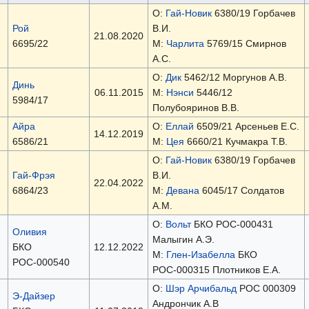
О:
Гай-Новик
6380/19 Горбачев
Рой
В.И.
21.08.2020
6695/22
М:
Чарлита
5769/15 Смирнов
А.С.
О:
Дик
5462/12 Моргунов А.В.
Динь
06.11.2015
М:
Нэнси
5446/12
5984/17
Полубояринов В.В.
Айра
О:
Еллай
6509/21 Арсеньев Е.С.
14.12.2019
6586/21
М:
Цея
6660/21 Кучмакра Т.В.
О:
Гай-Новик
6380/19 Горбачев
Гай-Фрэя
В.И.
22.04.2022
6864/23
М:
Девана
6045/17 Солдатов
А.М.
О:
Вольт
БКО РОС-000431
Оливия
Малыгин А.Э.
БКО
12.12.2022
М:
Глен-Изабелла
БКО
РОС-000540
РОС-000315 Плотников Е.А.
О:
Шэр Арчибальд
РОС 000309
Э-Дайзер
Андрончик А.В