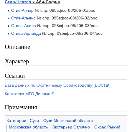
Стив-Честер
х
Аби-Софья
Стив-Анчар
№ спр. 095вфсо-08/206-01/рос
Стив-Альянс
№ спр. 095вфсо-08/206-02/рос
Стива-Алиса
№ спр. 095вфсо-08/206-03/рос
Стива-Арланда
№ спр. 095вфсо-08/206-04/рос
Описание
Характер
Ссылки
База данных по Охотничьему Собаководству (БОС)
Картотека МГО Динамо
Примечания
Категории
:
Суки
Суки Московской области
Московская область
Экстерьер Отлично
Окрас Рыжий