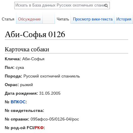
Поиск
Статья
Обсуждение
Читать
Просмотр вики-текста
История
Аби-Софья 0126
Перейти к:
навигация
,
поиск
Карточка собаки
Кличка:
Аби-Софья
Пол:
сука
Порода:
Русский охотничий спаниель
Окрас:
рыжий
Дата рождения:
31.05.2005
№
ВПКОС
:
№ свидетельства:
№ справки:
095вфсо-05/0126-04/рос
№ род-ой FCI/
РКФ
: