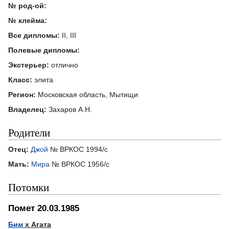
№ род-ой:
№ клейма:
Все дипломы:
II, III
Полевые дипломы:
Экстерьер:
отлично
Класс:
элита
Регион:
Московская область, Мытищи
Владелец:
Захаров А.Н.
Родители
Отец:
Джой
№ ВРКОС 1994/с
Мать:
Мира
№ ВРКОС 1956/с
Потомки
Помет 20.03.1985
Бим
х Агата