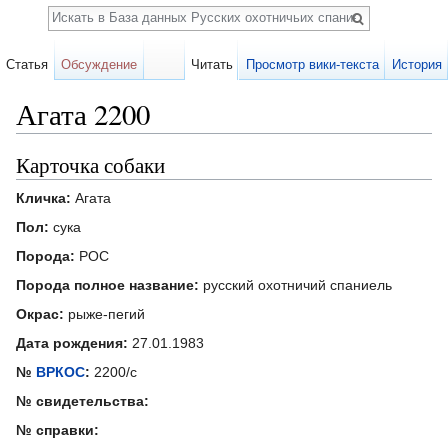
Поиск
Статья
Обсуждение
Читать
Просмотр вики-текста
История
Агата 2200
Перейти к:
навигация
,
поиск
Карточка собаки
Кличка:
Агата
Пол:
сука
Порода:
РОС
Порода полное название:
русский охотничий спаниель
Окрас:
рыже-пегий
Дата рождения:
27.01.1983
№
ВРКОС
:
2200/с
№ свидетельства:
№ справки: