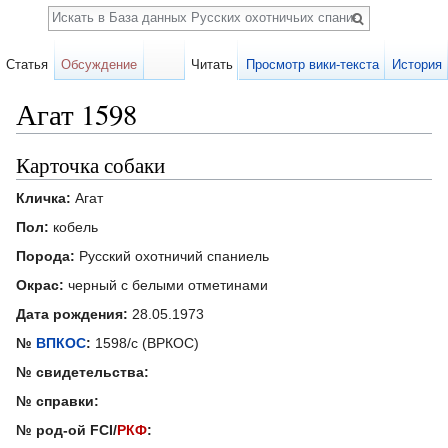
Поиск
Статья
Обсуждение
Читать
Просмотр вики-текста
История
Агат 1598
Перейти к:
навигация
,
поиск
Карточка собаки
Кличка:
Агат
Пол:
кобель
Порода:
Русский охотничий спаниель
Окрас:
черный с белыми отметинами
Дата рождения:
28.05.1973
№
ВПКОС
:
1598/с (ВРКОС)
№ свидетельства:
№ справки:
№ род-ой FCI/
РКФ
: