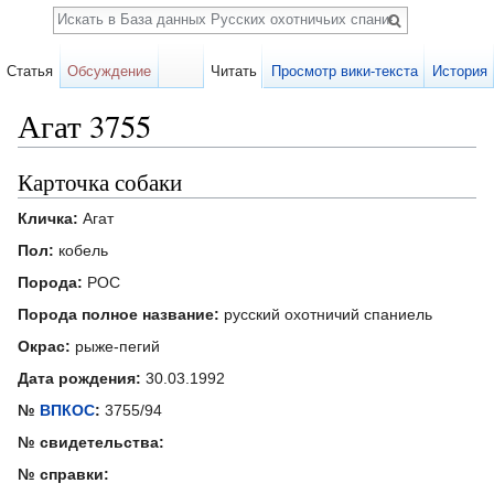
Поиск
Статья
Обсуждение
Читать
Просмотр вики-текста
История
Агат 3755
Перейти к:
навигация
,
поиск
Карточка собаки
Кличка:
Агат
Пол:
кобель
Порода:
РОС
Порода полное название:
русский охотничий спаниель
Окрас:
рыже-пегий
Дата рождения:
30.03.1992
№
ВПКОС
:
3755/94
№ свидетельства:
№ справки: