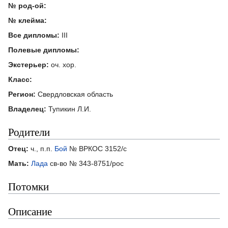
№ род-ой:
№ клейма:
Все дипломы:
III
Полевые дипломы:
Экстерьер:
оч. хор.
Класс:
Регион:
Свердловская область
Владелец:
Тупикин Л.И.
Родители
Отец:
ч., п.п.
Бой
№ ВРКОС 3152/с
Мать:
Лада
св-во № 343-8751/рос
Потомки
Описание