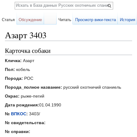
Поиск
Статья
Обсуждение
Читать
Просмотр вики-текста
История
Азарт 3403
Перейти к:
навигация
,
поиск
Карточка собаки
Кличка:
Азарт
Пол:
кобель
Порода:
РОС
Порода_полное название:
русский охотничий спаниель
Окрас:
рыже-пегий
Дата рождения:
01.04.1990
№
ВПКОС
:
3403/
№ свидетельства:
№ справки: