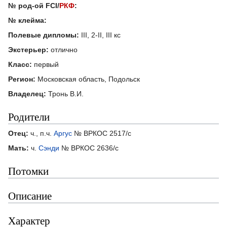
№ род-ой FCI/
РКФ
:
№ клейма:
Полевые дипломы:
III, 2-II, III кс
Экстерьер:
отлично
Класс:
первый
Регион:
Московская область, Подольск
Владелец:
Тронь В.И.
Родители
Отец:
ч., п.ч.
Аргус
№ ВРКОС 2517/с
Мать:
ч.
Сэнди
№ ВРКОС 2636/с
Потомки
Описание
Характер