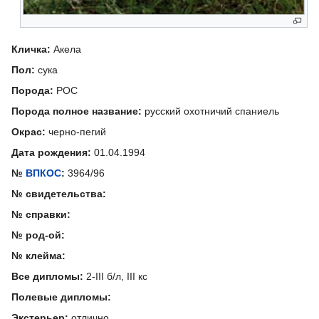
Кличка:
Акела
Пол:
сука
Порода:
РОС
Порода полное название:
русский охотничий спаниель
Окрас:
черно-пегий
Дата рождения:
01.04.1994
№
ВПКОС
:
3964/96
№ свидетельства:
№ справки:
№ род-ой:
№ клейма:
Все дипломы:
2-III б/л, III кс
Полевые дипломы:
Экстерьер:
отлично