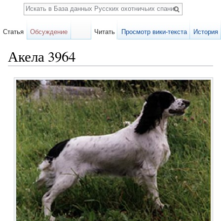
Поиск
Статья
Обсуждение
Читать
Просмотр вики-текста
История
Акела 3964
Перейти к:
навигация
,
поиск
Карточка
собаки