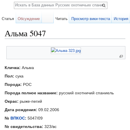
Поиск
Статья
Обсуждение
Читать
Просмотр вики-текста
История
Альма 5047
Перейти к:
навигация
,
поиск
Карточка
собаки
Кличка:
Альма
Пол:
сука
Порода:
РОС
Порода полное название:
русский охотничий спаниель
Окрас:
рыже-пегий
Дата рождения:
09.02.2006
№
ВПКОС
:
5047/09
№ свидетельства:
323/вс