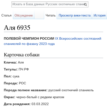
Поиск
Статья
Обсуждение
Читать
Просмотр вики-текста
История
Аля 6935
Перейти к:
навигация
,
поиск
ПОЛЕВОЙ ЧЕМПИОН РОССИИ
IX Всероссийских состязаний
спаниелей по фазану 2023 года
Карточка собаки
Кличка:
Аля
Титулы:
ПЧ РФ
Пол:
сука
Порода:
РОС
Порода полное название:
русский охотничий спаниель
Окрас:
черно-белый с редким крапом
Дата рождения:
03.03.2022