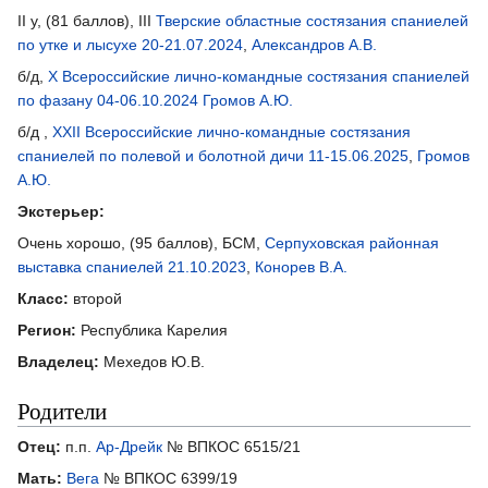
II у, (81 баллов), III
Тверские областные состязания спаниелей
по утке и лысухе 20-21.07.2024
,
Александров А.В.
б/д,
X Всероссийские лично-командные состязания спаниелей
по фазану 04-06.10.2024
Громов А.Ю.
б/д ,
XXII Всероссийские лично-командные состязания
спаниелей по полевой и болотной дичи 11-15.06.2025
,
Громов
А.Ю.
Экстерьер:
Очень хорошо, (95 баллов), БСМ,
Серпуховская районная
выставка спаниелей 21.10.2023
,
Конорев В.А.
Класс:
второй
Регион:
Республика Карелия
Владелец:
Мехедов Ю.В.
Родители
Отец:
п.п.
Ар-Дрейк
№ ВПКОС 6515/21
Мать:
Вега
№ ВПКОС 6399/19