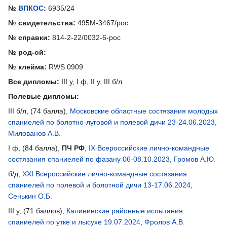
№
ВПКОС
:
6935/24
№ свидетельства:
495М-3467/рос
№ справки:
814-2-22/0032-6-рос
№ род-ой:
№ клейма:
RWS 0909
Все дипломы:
III у, I ф, II у, III б/л
Полевые дипломы:
III б/л, (74 балла),
Московские областные состязания молодых
спаниелей по болотно-луговой и полевой дичи 23-24.06.2023
,
Милованов А.В.
I ф, (84 балла),
ПЧ РФ
,
IX Всероссийские лично-командные
состязания спаниелей по фазану 06-08.10.2023
,
Громов А.Ю.
б/д,
XXI Всероссийские лично-командные состязания
спаниелей по полевой и болотной дичи 13-17.06.2024
,
Сенькин О.Б.
III у, (71 баллов),
Калининские районные испытания
спаниелей по утке и лысухе 19.07.2024
,
Фролов А.В.