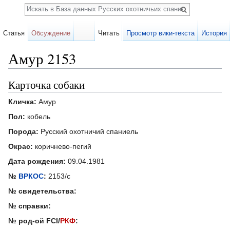
Поиск
Статья
Обсуждение
Читать
Просмотр вики-текста
История
Амур 2153
Перейти к:
навигация
,
поиск
Карточка собаки
Кличка:
Амур
Пол:
кобель
Порода:
Русский охотничий спаниель
Окрас:
коричнево-пегий
Дата рождения:
09.04.1981
№
ВРКОС
:
2153/с
№ свидетельства:
№ справки:
№ род-ой FCI/
РКФ
: