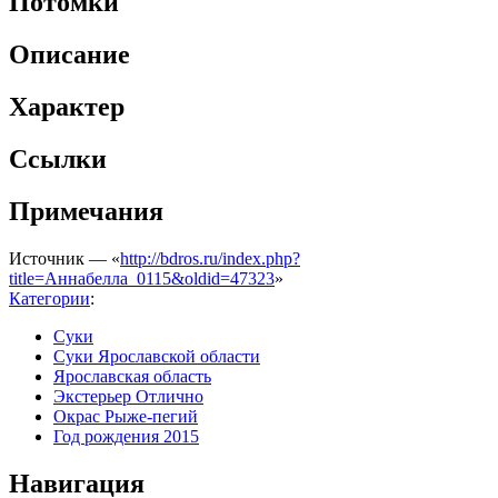
Потомки
Описание
Характер
Ссылки
Примечания
Источник — «
http://bdros.ru/index.php?
title=Аннабелла_0115&oldid=47323
»
Категории
:
Суки
Суки Ярославской области
Ярославская область
Экстерьер Отлично
Окрас Рыже-пегий
Год рождения 2015
Навигация