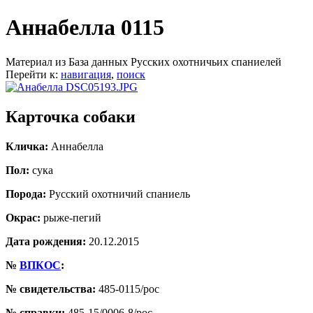
Аннабелла 0115
Материал из База данных Русских охотничьих спаниелей
Перейти к:
навигация
,
поиск
Карточка собаки
Кличка:
Аннабелла
Пол:
сука
Порода:
Русский охотничий спаниель
Окрас:
рыже-пегий
Дата рождения:
20.12.2015
№
ВПКОС
:
№ свидетельства:
485-0115/рос
№ справки:
485-15/0006-8/рос