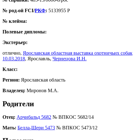
№ род-ой FCI/
РКФ
:
5133955 Р
№ клейма:
Полевые дипломы:
Экстерьер:
отлично,
Ярославская областная выставка охотничьих собак
10.03.2018
, Ярославль,
Чернецова И.Н.
Класс:
Регион:
Ярославская область
Владелец:
Миронов М.А.
Родители
Отец:
Арчибальд 5682
№ ВПКОС 5682/14
Мать:
Белла-Шери 5473
№ ВПКОС 5473/12