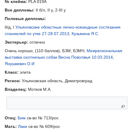
№ клейма:
PLA 019А
Все дипломы:
II б/л, II у, 2-III у
Полевые дипломы:
б/д, I
Ульяновские областные лично-командные состязания
спаниелей по утке 27-28.07.2013
,
Кузьмина Я.С.
Экстерьер:
отлично
Очень хорошо, (110 баллов), БЗМ, БЗМЧ,
Межрегиональная
выставка охотничьих собак Весна Поволжья 10.03.2014
,
Янушкевич О.И.
Класс:
элита
Регион:
Ульяновская область, Димитровград
Владелец:
Мотков М.А.
Родители
Отец:
Бим
св-во № 713/рос
Мать:
Лаки
св-во № 609/рос