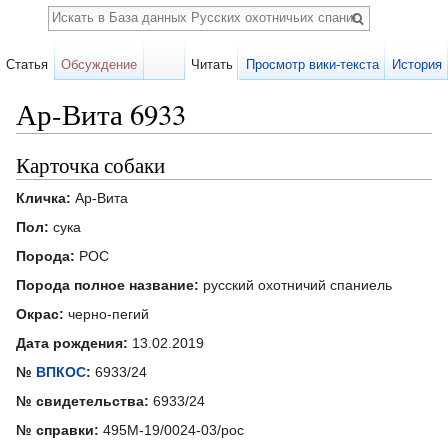
Поиск
Статья
Обсуждение
Читать
Просмотр вики-текста
История
Ар-Вита 6933
Перейти к:
навигация
,
поиск
Карточка собаки
Кличка:
Ар-Вита
Пол:
сука
Порода:
РОС
Порода полное название:
русский охотничий спаниель
Окрас:
черно-пегий
Дата рождения:
13.02.2019
№
ВПКОС
:
6933/24
№ свидетельства:
6933/24
№ справки:
495М-19/0024-03/рос