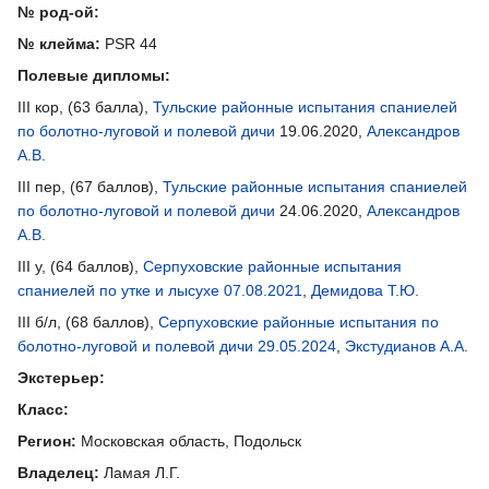
№ род-ой:
№ клейма:
PSR 44
Полевые дипломы:
III кор, (63 балла),
Тульские районные испытания спаниелей
по болотно-луговой и полевой дичи
19.06.2020,
Александров
А.В.
III пер, (67 баллов),
Тульские районные испытания спаниелей
по болотно-луговой и полевой дичи
24.06.2020,
Александров
А.В.
III у, (64 баллов),
Серпуховские районные испытания
спаниелей по утке и лысухе 07.08.2021
,
Демидова Т.Ю.
III б/л, (68 баллов),
Серпуховские районные испытания по
болотно-луговой и полевой дичи 29.05.2024
,
Экстудианов А.А.
Экстерьер:
Класс:
Регион:
Московская область, Подольск
Владелец:
Ламая Л.Г.